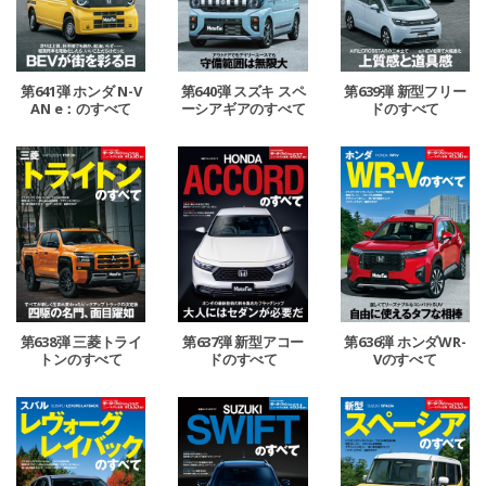
第641弾 ホンダ N-V
第640弾 スズキ スペ
第639弾 新型フリー
AN e：のすべて
ーシアギアのすべて
ドのすべて
第638弾 三菱トライ
第637弾 新型アコー
第636弾 ホンダWR-
トンのすべて
ドのすべて
Vのすべて