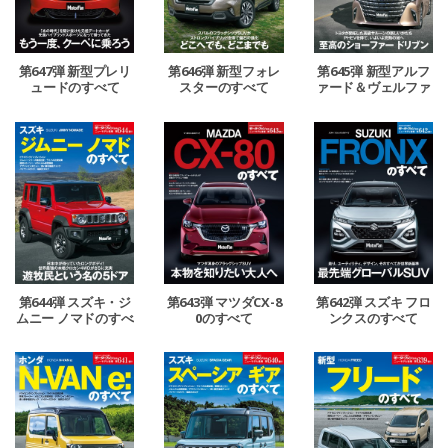
第647弾 新型プレリ
第646弾 新型フォレ
第645弾 新型アルフ
ュードのすべて
スターのすべて
ァード＆ヴェルファ
イアのすべて
第644弾 スズキ・ジ
第643弾 マツダCX-8
第642弾 スズキ フロ
ムニー ノマドのすべ
0のすべて
ンクスのすべて
て