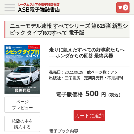
0
ニューモデル速報 すべてシリーズ 第625弾 新型シ
ビック タイプRのすべて 電子版
走りに飢えたすべての好事家たちへ
──ホンダからの回答 最終兵器
発売日：
2022.09.29
総ページ数：
84p
出版社：
三栄書房
定期発売日：
不定期刊
500
電子版価格
円
（税込）
ページ
プレビュー
カートに追加
紙版の本を
購入する
電子ブック内容