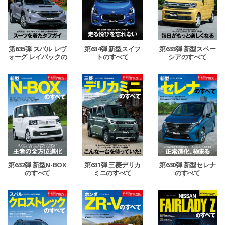
第635弾 スバル レヴ
第634弾 新型スイフ
第633弾 新型スペー
ォーグ レイバックの
トのすべて
シアのすべて
すべて
第632弾 新型N-BOX
第631弾 三菱デリカ
第630弾 新型セレナ
のすべて
ミニのすべて
のすべて