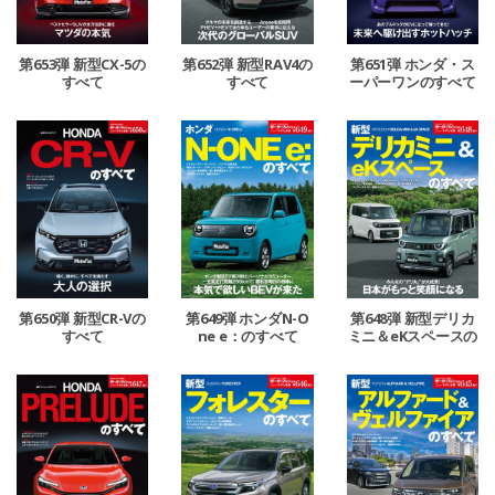
第653弾 新型CX-5の
第652弾 新型RAV4の
第651弾 ホンダ・ス
すべて
すべて
ーパーワンのすべて
第650弾 新型CR-Vの
第649弾 ホンダN-O
第648弾 新型デリカ
すべて
ne e：のすべて
ミニ＆eKスペースの
すべて