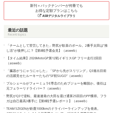
新刊＋バックナンバーが何冊でも
お得な定額プランはこちら
ASBデジタルライブラリ
最近の話題
Recent topics
「チームとして苦労してきた」野尻が歓喜のポール。2番手太田は“推
し活”が後押しに？【第8戦予選会見】（asweb）
【タイム結果】2026MotoGP第12戦イギリスGP フリー走行2回目
（asweb）
「臓器がうにゃうにゃした」「SPから先がスリリング」Q3進出目前
の活躍見せたルーキーたちの“SF初SUGO”（asweb）
プルシェールがフォーミュラE専念のためプジョーを離脱か。後任は
元フェラーリドライバー？（asweb）
野尻がQ3で逆転、最速連発の大田を退け通算25回目のPP獲得。フラ
ガは自己最高3番手に【第8戦予選レポート】（asweb）
TEAM 5ZIGENが鈴鹿1000kmのドライバーラインアップを発表。