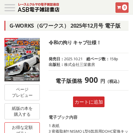
0
G-WORKS（Gワークス） 2025年12月号 電子版
令和の拘り キャブ仕様！
発売日：
2025.10.21
総ページ数：
158p
出版社：
株式会社三栄書房
900
電子版価格
円
（税込）
ページ
プレビュー
カートに追加
紙版の本を
購入する
電子ブック内容
1 表紙
お得な定額
3 密着取材!! NISMO L型6気筒用DOHC変換キッ