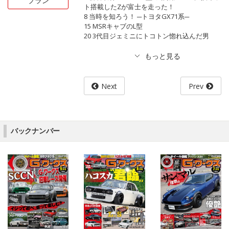
プラン
ト搭載したZが富士を走った！
8 当時を知ろう！ ─トヨタGX71系─
15 MSRキャブのL型
20 3代目ジェミニにトコトン惚れ込んだ男
Next
Prev
バックナンバー