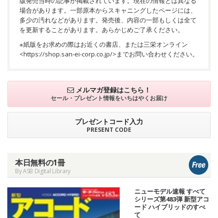
版発売当時の記事が掲載されています。現在の情報とは異なる
場合があります。一部原本からスキャニングしたページには、
多少の汚れなどがあります。発売後、内容の一部もしくは全て
を更新することがあります。あらかじめご了承ください。
※紙版をお求めの際はお近くの書店、または三栄オンライン
<
https://shop.san-ei-corp.co.jp/
>までお問い合わせください。
メルマガ登録はこちら！
セール・プレゼント情報を
いちはやくお届け
プレゼントコード入力
PRESENT CODE
本日無料の1冊
By ASB Digital Library
ニューモデル速報 すべて
シリーズ第483弾 新型アコ
ード ハイブリッドのすべ
て