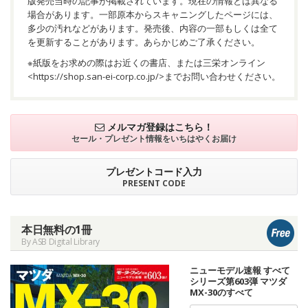
版発売当時の記事が掲載されています。現在の情報とは異なる
場合があります。一部原本からスキャニングしたページには、
多少の汚れなどがあります。発売後、内容の一部もしくは全て
を更新することがあります。あらかじめご了承ください。
※紙版をお求めの際はお近くの書店、または三栄オンライン
<
https://shop.san-ei-corp.co.jp/
>までお問い合わせください。
メルマガ登録はこちら！
セール・プレゼント情報を
いちはやくお届け
プレゼントコード入力
PRESENT CODE
本日無料の1冊
By ASB Digital Library
ニューモデル速報 すべて
シリーズ第603弾 マツダ
MX-30のすべて