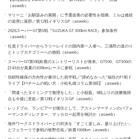
（asweb）
マリーニ「お馴染みの展開」に予選改善の必要性を指摘。ミルは後続
の追突に落胆／第12戦イギリスGP（asweb）
2026スーパーGT第5戦『SUZUKA GT 300km RACE』参加条件
（asweb）
社員ドライバーからラリーレイドの国内第一人者へ。三浦昂の道のり
とトップカテゴリーへの挑戦（asweb）
スーパーGT第5戦鈴鹿のエントリーリストが発表。GT500、GT300の
計43台が真夏の300kmレースに参戦（asweb）
信頼性確保の方向性が奏功した前半戦／“諦めなかった”福住のF1初ド
ライブ【F1チームの戦い方：小松礼雄コラム第9回】（asweb）
「間違ったタイミングで無理をした」と小椋藍。9戦ぶりの決勝無得
点も今後に意欲／第12戦イギリスGP（asweb）
レッドブル、ランビアーゼ後任として、アストンマーティンのパフォ
ーマンスディレクター、マッカロー起用を検討か（asweb）
海外ワークスドライバーとの対決を「すごく楽しみ。盛り上げたい」
とフェラーリで参戦の牧野任祐／鈴鹿1000km（asweb）