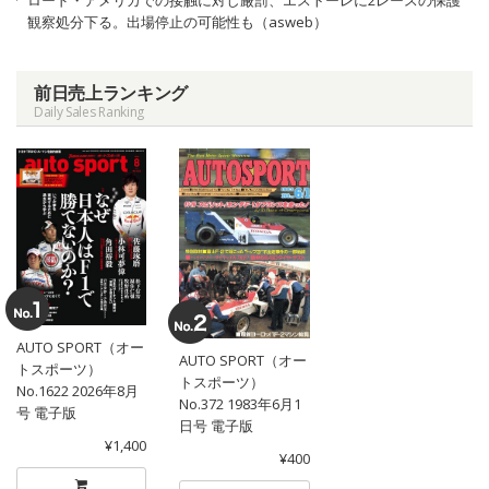
ロード・アメリカでの接触に対し厳罰、エストーレに2レースの保護
観察処分下る。出場停止の可能性も（asweb）
前日売上ランキング
Daily Sales Ranking
AUTO SPORT（オー
AUTO SPORT（オー
トスポーツ）
トスポーツ）
No.1622 2026年8月
No.372 1983年6月1
号 電子版
日号 電子版
¥1,400
¥400