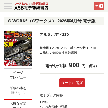
0
G-WORKS（Gワークス） 2026年4月号 電子版
アルミボディS30
発売日：
2026.02.19
総ページ数：
164p
出版社：
株式会社三栄書房
900
電子版価格
円
（税込）
ページ
プレビュー
カートに追加
紙版の本を
購入する
電子ブック内容
1 表紙
お得な定額
6 2026年初走り密着