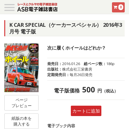
0
K CAR SPECIAL（ケーカースペシャル） 2016年3
月号 電子版
次に履くホイールはどれか？
発売日：
2016.01.26
総ページ数：
186p
出版社：
株式会社三栄書房
定期発売日：
毎月26日発売
500
電子版価格
円
（税込）
ページ
プレビュー
カートに追加
紙版の本を
購入する
電子ブック内容