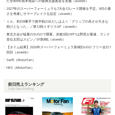
た令和8年熊本地震への復興支援募金を実施（asweb）
2027年のスーパーフォーミュラも7大会12レース開催を予定。8月の暑
さを考慮しサマーブレイクを設定（asweb）
ミル、初日8番手で後半戦の出だしは上々「グリップの高さが大きな
助けとなった」／第12戦イギリスGP（asweb）
東北大会が猛暑のSUGOで開幕。赤旗3回のFP1は野尻が最速、ランク
首位太田はスピン／SF第8戦（asweb）
【タイム結果】2026年スーパーフォーミュラ第8戦SUGO フリー走行1
回目（asweb）
Swift（MotorFan）
HKS（MotorFan）
前日売上ランキング
Daily Sales Ranking