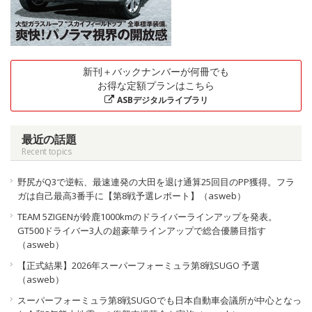
新刊＋バックナンバーが何冊でも
お得な定額プランはこちら
ASBデジタルライブラリ
最近の話題
Recent topics
野尻がQ3で逆転、最速連発の大田を退け通算25回目のPP獲得。フラ
ガは自己最高3番手に【第8戦予選レポート】（asweb）
TEAM 5ZIGENが鈴鹿1000kmのドライバーラインアップを発表。
GT500ドライバー3人の超豪華ラインアップで総合優勝目指す
（asweb）
【正式結果】2026年スーパーフォーミュラ第8戦SUGO 予選
（asweb）
スーパーフォーミュラ第8戦SUGOでも日本自動車会議所が中心となっ