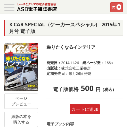
0
K CAR SPECIAL（ケーカースペシャル） 2015年1
月号 電子版
乗りたくなるインテリア
発売日：
2014.11.26
総ページ数：
166p
出版社：
株式会社三栄書房
定期発売日：
毎月26日発売
500
電子版価格
円
（税込）
ページ
プレビュー
カートに追加
紙版の本を
購入する
電子ブック内容