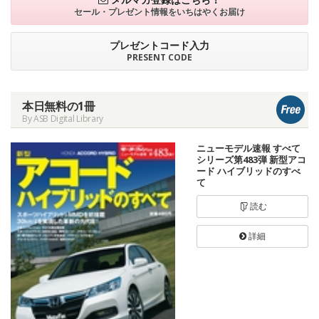
セール・プレゼント情報を
いちはやくお届け
プレゼントコード入力
PRESENT CODE
本日無料の1冊
By ASB Digital Library
ニューモデル速報 すべて
シリーズ第483弾 新型アコ
ード ハイブリッドのすべ
て
読む
詳細