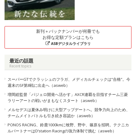
新刊＋バックナンバーが何冊でも
お得な定額プランはこちら
ASBデジタルライブラリ
最近の話題
Recent topics
スーパーGTでクラッシュのフラガ、メディカルチェックは“合格”。今
週末のSF第8戦に出走へ（asweb）
増岡総監督「パジェロ開発へ活かす」AXCR連覇を目指すチーム三菱
ラリーアートの戦いがまもなくスタート（asweb）
メルセデスは夏休み明けに大型アップデートへ。競争力向上のため、
チームメイトバトルも引き続き容認か（asweb）
PONOS RACING、鈴鹿1000kmに牧野、野中、篠原を招聘。テクニカ
ルパートナーはD’station Racingの強力体制で挑む（asweb）