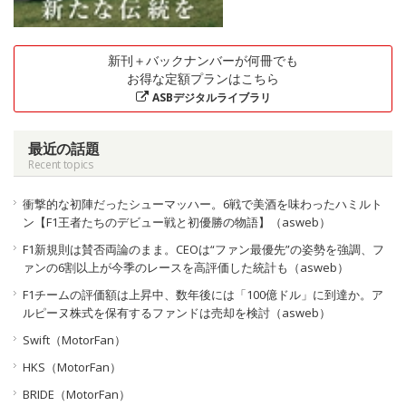
新刊＋バックナンバーが何冊でも
お得な定額プランはこちら
ASBデジタルライブラリ
最近の話題
Recent topics
衝撃的な初陣だったシューマッハー。6戦で美酒を味わったハミルト
ン【F1王者たちのデビュー戦と初優勝の物語】（asweb）
F1新規則は賛否両論のまま。CEOは“ファン最優先”の姿勢を強調、フ
ァンの6割以上が今季のレースを高評価した統計も（asweb）
F1チームの評価額は上昇中、数年後には「100億ドル」に到達か。ア
ルピーヌ株式を保有するファンドは売却を検討（asweb）
Swift（MotorFan）
HKS（MotorFan）
BRIDE（MotorFan）