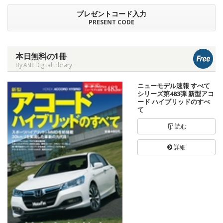
プレゼントコード入力
PRESENT CODE
本日無料の1冊
By ASB Digital Library
ニューモデル速報 すべて
シリーズ第483弾 新型アコ
ード ハイブリッドのすべ
て
読む
詳細