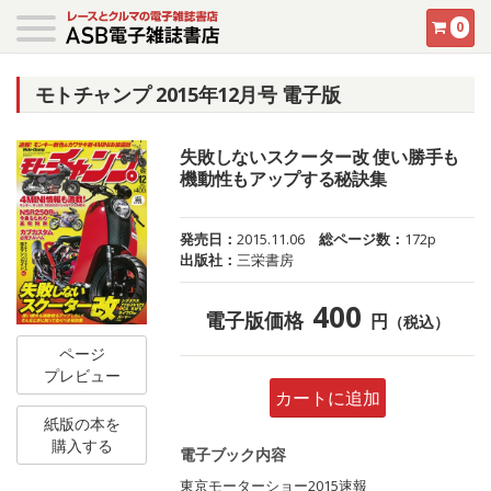
0
モトチャンプ 2015年12月号 電子版
失敗しないスクーター改 使い勝手も
機動性もアップする秘訣集
発売日：
2015.11.06
総ページ数：
172p
出版社：
三栄書房
400
電子版価格
円
（税込）
ページ
プレビュー
カートに追加
紙版の本を
購入する
電子ブック内容
東京モーターショー2015速報