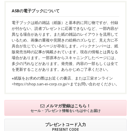
ASBの電子ブックについて
電子ブックは紙の雑誌（紙版）と基本的に同じ物ですが、付録
が付かない、読者プレゼントに応募できないなど、一部内容が
異なる場合があります。また紙の雑誌のレイアウトを流用して
いるため、画像の重複や見開きの絵柄のズレなど、見え方に不
具合が生じているページが存在します。バックナンバーは、紙
版発売当時の記事が掲載されています。現在の情報とは異なる
場合があります。一部原本からスキャニングしたページには、
多少の汚れなどがあります。発売後、内容の一部もしくは全て
を更新することがあります。あらかじめご了承ください。
※紙版をお求めの際はお近くの書店、または三栄オンライン
<
https://shop.san-ei-corp.co.jp/
>までお問い合わせください。
メルマガ登録はこちら！
セール・プレゼント情報を
いちはやくお届け
プレゼントコード入力
PRESENT CODE