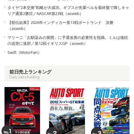
タイヤ“2本交換”戦略が大成功。ギブスが先輩ベルを最終盤で降しキャ
リア通算2勝目／NASCAR第23戦（asweb）
【順位結果】2026年インディカー第13戦ポートランド 決勝
（asweb）
マリーニ「お馴染みの展開」に予選改善の必要性を指摘。ミルは後続
の追突に落胆／第12戦イギリスGP（asweb）
Swift（MotorFan）
前日売上ランキング
Daily Sales Ranking