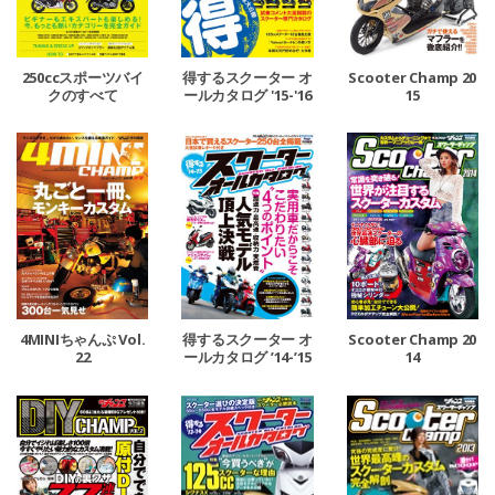
250ccスポーツバイ
得するスクーター オ
Scooter Champ 20
クのすべて
ールカタログ '15-'16
15
4MINIちゃんぷ Vol.
得するスクーター オ
Scooter Champ 20
22
ールカタログ ’14-’15
14