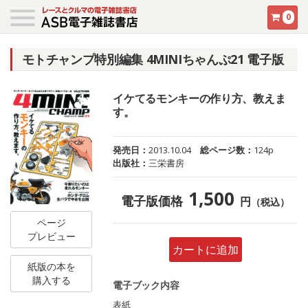
0
モトチャンプ特別編集 4MINIちゃんぷ21 電子版
イケてるモンキーの作り方、教えま
す。
発売日：
2013.10.04
総ページ数：
124p
出版社：
三栄書房
1,500
電子版価格
円
（税込）
ページ
プレビュー
カートに追加
紙版の本を
購入する
電子ブック内容
表紙