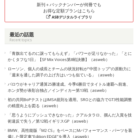
新刊＋バックナンバーが何冊でも
お得な定額プランはこちら
ASBデジタルライブラリ
最近の話題
Recent topics
「青旗出てるのに譲ってもらえず」「パワーが足りなかった」「とに
かくタフな1日」【SF Mix Voices第8戦決勝】（asweb）
ローソン、個人の成長とチームの状況好転が“中団トップ”の原動力に
「週末を通した調子の上げ方はいつも似ている」（asweb）
パロウがキャリア通算25勝達成。今季6勝目でタイトル連覇へ前進、
ホンダ勢が表彰台独占／インディカー第13戦（asweb）
初の共同BoPテストはIMSA規則を適用。SROとの協力でGT3性能調整
の精度向上を図る（asweb）
「思うようにプッシュできなかった」クアルタラロ、掴んだ入賞を技
術違反で失う／第12戦イギリスGP（asweb）
BMW、高性能版『M2 CS』をベースにMパフォーマンス・パーツを装
備した限定車“Edition EDGE”を導入（asweb）