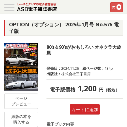
0
OPTION（オプション） 2025年1月号 No.576 電
子版
80’s＆90’sがおもしろい オネクラ大旋
風
発売日：
2024.11.26
総ページ数：
134p
出版社：
株式会社三栄書房
1,200
電子版価格
円
（税込）
ページ
プレビュー
カートに追加
紙版の本を
購入する
電子ブック内容