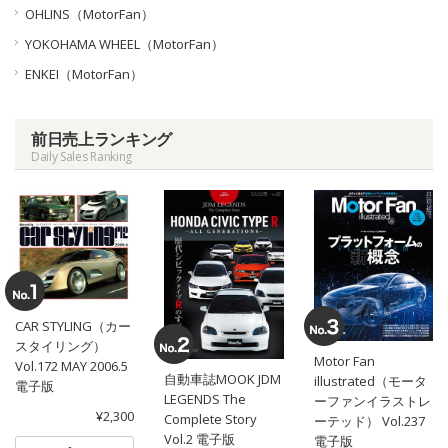
OHLINS（MotorFan）
YOKOHAMA WHEEL（MotorFan）
ENKEI（MotorFan）
前日売上ランキング
Daily Sales Ranking
CAR STYLING（カー
スタイリング）
Motor Fan
Vol.172 MAY 2006.5
自動車誌MOOK JDM
illustrated（モータ
電子版
LEGENDS The
ーファンイラストレ
¥2,300
Complete Story
ーテッド） Vol.237
Vol.2 電子版
電子版