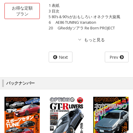
1 表紙
お得な定額
3 目次
プラン
5 80’s＆90’sがおもしろい オネクラ大旋風
6 AE86 TUNING Variation
20 GReddyソアラ Re Born PROJECT
Next
Prev
バックナンバー