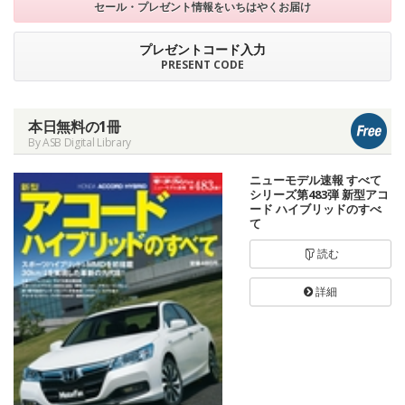
セール・プレゼント情報を
いちはやくお届け
プレゼントコード入力
PRESENT CODE
本日無料の1冊
By ASB Digital Library
ニューモデル速報 すべて
シリーズ第483弾 新型アコ
ード ハイブリッドのすべ
て
読む
詳細