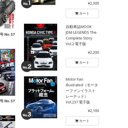
¥2,300
カート
自動車誌MOOK
JDM LEGENDS The
号 No.57
Complete Story
Vol.2 電子版
¥2,200
カート
Motor Fan
illustrated（モータ
ーファンイラスト
レーテッド）
号 No.57
Vol.237 電子版
¥2,100
カート