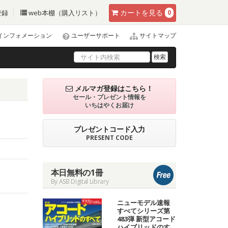
カート
を見る
登録
web本棚（購入リスト）
0
インフォメーション
ユーザーサポート
サイトマップ
検索
メルマガ登録はこちら！
セール・プレゼント情報を
いちはやくお届け
プレゼントコード入力
PRESENT CODE
本日無料の1冊
By ASB Digital Library
ニューモデル速報
すべてシリーズ第
483弾 新型アコード
ハイブリッドのす