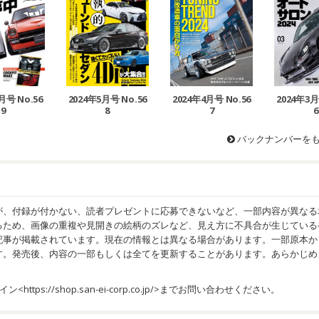
月号 No.56
2024年5月号 No.56
2024年4月号 No.56
2024年3月
9
8
7
6
バックナンバーを
が、付録が付かない、読者プレゼントに応募できないなど、一部内容が異なる
るため、画像の重複や見開きの絵柄のズレなど、見え方に不具合が生じている
記事が掲載されています。現在の情報とは異なる場合があります。一部原本か
す。発売後、内容の一部もしくは全てを更新することがあります。あらかじめ
イン<
https://shop.san-ei-corp.co.jp/
>までお問い合わせください。