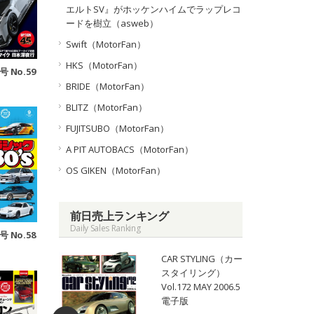
エルトSV』がホッケンハイムでラップレコ
ードを樹立（asweb）
Swift（MotorFan）
HKS（MotorFan）
号 No.59
BRIDE（MotorFan）
BLITZ（MotorFan）
FUJITSUBO（MotorFan）
A PIT AUTOBACS（MotorFan）
OS GIKEN（MotorFan）
前日売上ランキング
Daily Sales Ranking
号 No.58
CAR STYLING（カー
スタイリング）
Vol.172 MAY 2006.5
電子版