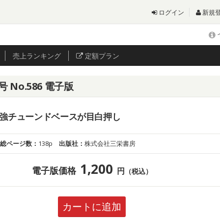
ログイン
新規
売上
ランキング
定額プラン
 No.586 電子版
s 最強チューンドベースが目白押し
総ページ数：
138p
出版社：
株式会社三栄書房
1,200
電子版価格
円
（税込）
カートに追加