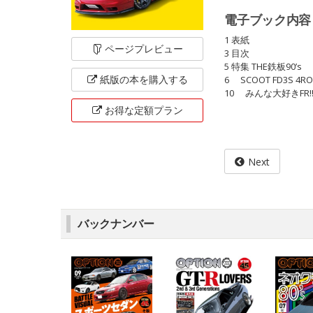
電子ブック内容
1 表紙
ページ
プレビュー
3 目次
5 特集 THE鉄板90’s
紙版の本を
購入する
6 SCOOT FD3S 4
10 みんな大好きFR!
お得な定額
プラン
Next
バックナンバー