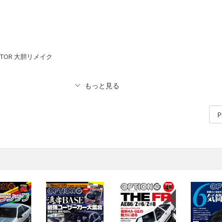
ROTOR 大胆リメイク
!
P