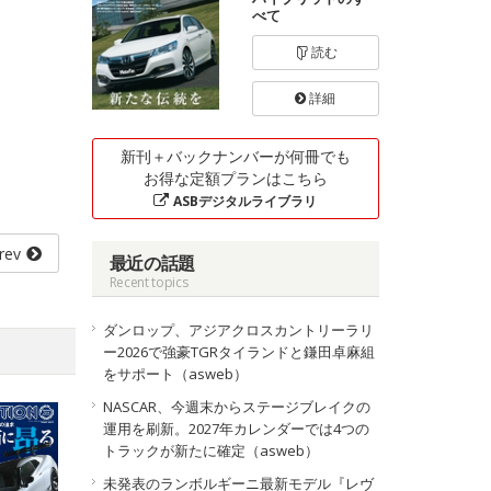
べて
読む
詳細
新刊＋バックナンバーが何冊でも
お得な定額プランはこちら
ASBデジタルライブラリ
rev
最近の話題
Recent topics
ダンロップ、アジアクロスカントリーラリ
ー2026で強豪TGRタイランドと鎌田卓麻組
をサポート（asweb）
NASCAR、今週末からステージブレイクの
運用を刷新。2027年カレンダーでは4つの
トラックが新たに確定（asweb）
未発表のランボルギーニ最新モデル『レヴ