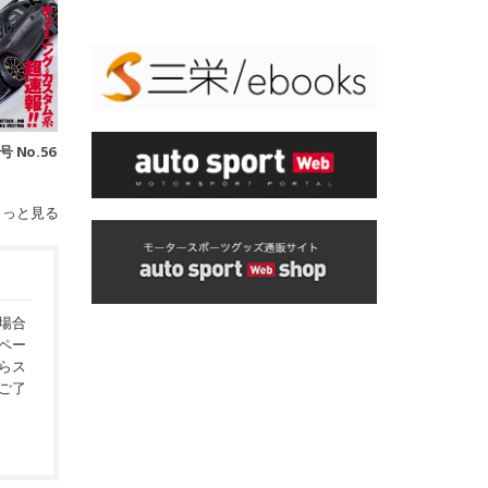
号 No.56
もっと見る
場合
ペー
らス
ご了