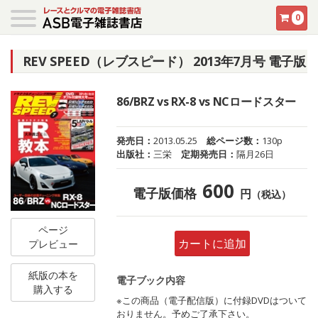
0
REV SPEED（レブスピード） 2013年7月号 電子版
86/BRZ vs RX-8 vs NCロードスター
発売日：
2013.05.25
総ページ数：
130p
出版社：
三栄
定期発売日：
隔月26日
600
電子版価格
円
（税込）
ページ
カートに追加
プレビュー
紙版の本を
電子ブック内容
購入する
※この商品（電子配信版）に付録DVDはついて
おりません。予めご了承下さい。