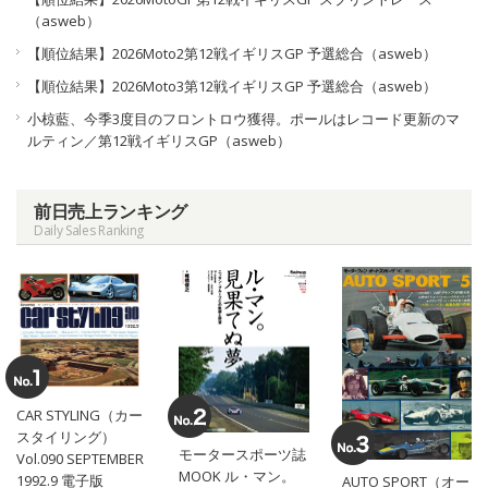
（asweb）
【順位結果】2026Moto2第12戦イギリスGP 予選総合（asweb）
【順位結果】2026Moto3第12戦イギリスGP 予選総合（asweb）
小椋藍、今季3度目のフロントロウ獲得。ポールはレコード更新のマ
ルティン／第12戦イギリスGP（asweb）
前日売上ランキング
Daily Sales Ranking
CAR STYLING（カー
スタイリング）
モータースポーツ誌
Vol.090 SEPTEMBER
MOOK ル・マン。
1992.9 電子版
AUTO SPORT（オー