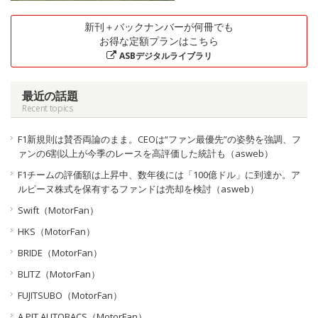
新刊＋バックナンバーが何冊でも
お得な定額プランはこちら
ASBデジタルライブラリ
最近の話題
Recent topics
F1新規則は賛否両論のまま。CEOは“ファン最優先”の姿勢を強調、フ
ァンの6割以上が今季のレースを高評価した統計も（asweb）
F1チームの評価額は上昇中、数年後には「100億ドル」に到達か。ア
ルピーヌ株式を保有するファンドは売却を検討（asweb）
Swift（MotorFan）
HKS（MotorFan）
BRIDE（MotorFan）
BLITZ（MotorFan）
FUJITSUBO（MotorFan）
A PIT AUTOBACS（MotorFan）