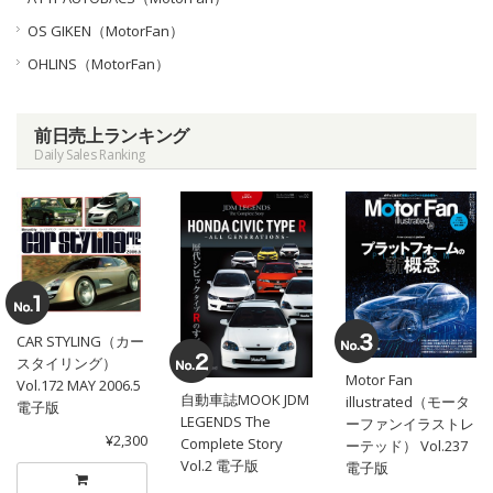
OS GIKEN（MotorFan）
OHLINS（MotorFan）
前日売上ランキング
Daily Sales Ranking
CAR STYLING（カー
スタイリング）
Motor Fan
Vol.172 MAY 2006.5
自動車誌MOOK JDM
illustrated（モータ
電子版
LEGENDS The
ーファンイラストレ
¥2,300
Complete Story
ーテッド） Vol.237
Vol.2 電子版
電子版