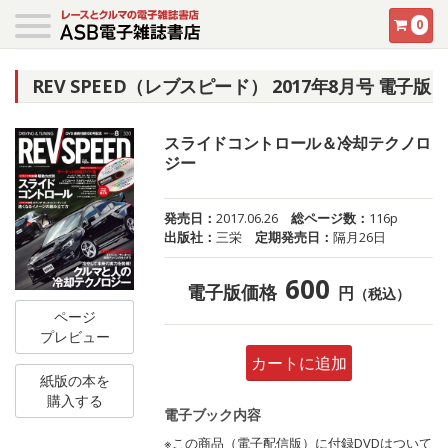
0
REV SPEED（レブスピード） 2017年8月号 電子版
スライドコントロール＆冷却テクノロ
ジー
発売日：
2017.06.26
総ページ数：
116p
出版社：
三栄
定期発売日：
隔月26日
600
電子版価格
円
（税込）
ページ
プレビュー
カートに追加
紙版の本を
購入する
電子ブック内容
※この商品（電子配信版）に付録DVDはついて