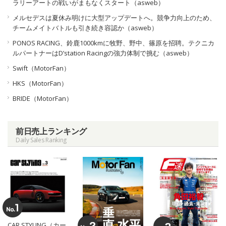
ラリーアートの戦いがまもなくスタート（asweb）
メルセデスは夏休み明けに大型アップデートへ。競争力向上のため、
チームメイトバトルも引き続き容認か（asweb）
PONOS RACING、鈴鹿1000kmに牧野、野中、篠原を招聘。テクニカ
ルパートナーはD’station Racingの強力体制で挑む（asweb）
Swift（MotorFan）
HKS（MotorFan）
BRIDE（MotorFan）
前日売上ランキング
Daily Sales Ranking
CAR STYLING（カー