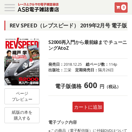
0
REV SPEED（レブスピード） 2019年2月号 電子版
S2000再入門から最前線まで チューニ
ングAtoZ
発売日：
2018.12.25
総ページ数：
114p
出版社：
三栄
定期発売日：
隔月26日
600
電子版価格
円
（税込）
ページ
プレビュー
カートに追加
紙版の本を
購入する
電子ブック内容
※この商品（電子配信版）に付録DVDはついて