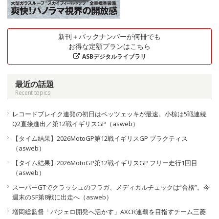
新刊＋バックナンバーが何冊でも
お得な定額プランはこちら
ASBデジタルライブラリ
最近の話題
Recent topics
レコードブレイク連発の初日はベッツェッキが最速。小椋は5戦連続
Q2直接進出／第12戦イギリスGP（asweb）
【タイム結果】2026MotoGP第12戦イギリスGP プラクティス
（asweb）
【タイム結果】2026MotoGP第12戦イギリスGP フリー走行1回目
（asweb）
スーパーGTでクラッシュのフラガ、メディカルチェックは“合格”。今
週末のSF第8戦に出走へ（asweb）
増岡総監督「パジェロ開発へ活かす」AXCR連覇を目指すチーム三菱