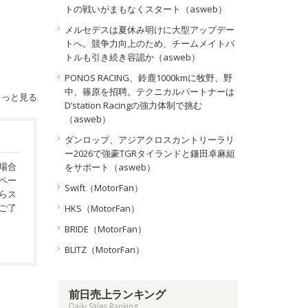
トの戦いがまもなくスタート（asweb）
メルセデスは夏休み明けに大型アップデー
トへ。競争力向上のため、チームメイトバ
トルも引き続き容認か（asweb）
PONOS RACING、鈴鹿1000kmに牧野、野
中、篠原を招聘。テクニカルパートナーは
もっと見る
D’station Racingの強力体制で挑む
（asweb）
ダンロップ、アジアクロスカントリーラリ
ー2026で強豪TGRタイランドと鎌田卓麻組
場合
をサポート（asweb）
ペー
Swift（MotorFan）
らス
ご了
HKS（MotorFan）
BRIDE（MotorFan）
BLITZ（MotorFan）
前日売上ランキング
Daily Sales Ranking