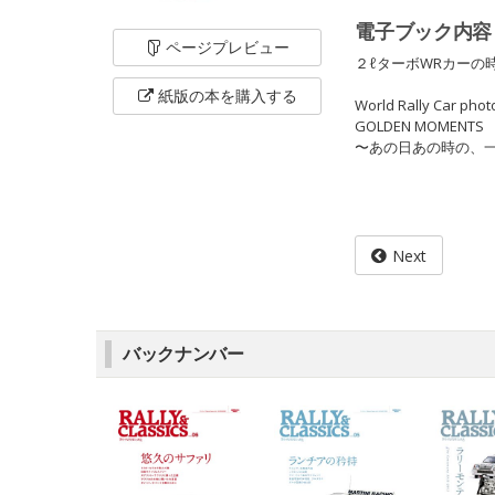
電子ブック内容
ページ
プレビュー
２ℓターボWRカーの
紙版の本を
購入する
World Rally Car phot
GOLDEN MOMENTS
〜あの日あの時の、
Next
バックナンバー