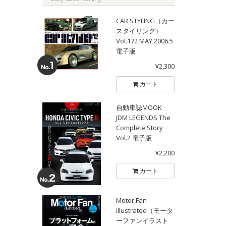
CAR STYLING（カー
スタイリング）
Vol.172 MAY 2006.5
電子版
¥2,300
カート
自動車誌MOOK
JDM LEGENDS The
Complete Story
Vol.2 電子版
¥2,200
カート
Motor Fan
illustrated（モータ
ーファンイラスト