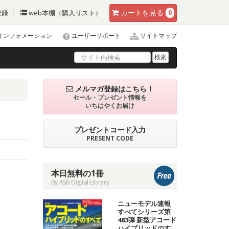
カート
を見る
登録
web本棚（購入リスト）
0
インフォメーション
ユーザーサポート
サイトマップ
検索
メルマガ登録はこちら！
セール・プレゼント情報を
いちはやくお届け
プレゼントコード入力
PRESENT CODE
本日無料の1冊
By ASB Digital Library
ニューモデル速報
すべてシリーズ第
483弾 新型アコード
ハイブリッドのす