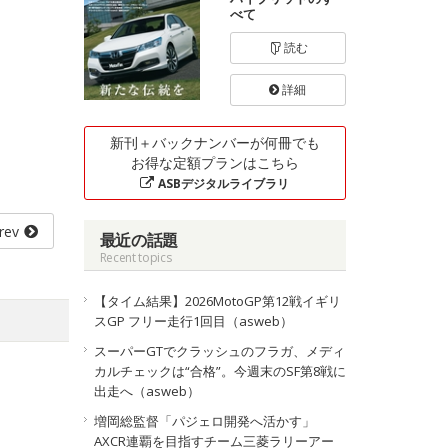
べて
読む
詳細
新刊＋バックナンバーが何冊でも
お得な定額プランはこちら
ASBデジタルライブラリ
rev
最近の話題
Recent topics
【タイム結果】2026MotoGP第12戦イギリ
スGP フリー走行1回目（asweb）
スーパーGTでクラッシュのフラガ、メディ
カルチェックは“合格”。今週末のSF第8戦に
出走へ（asweb）
増岡総監督「パジェロ開発へ活かす」
AXCR連覇を目指すチーム三菱ラリーアー