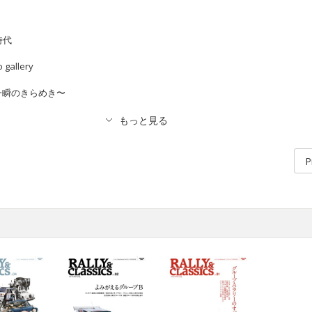
時代
o gallery
一瞬のきらめき〜
P