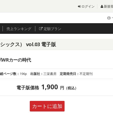
ログイン
新規
売上
ランキング
定額プラン
ラシックス） vol.03 電子版
ボWRカーの時代
総ページ数：
196p
出版社：
三栄書房
定期発売日：
不定期刊
1,900
電子版価格
円
（税込）
カートに追加