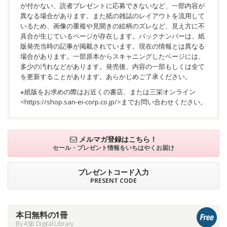
が付かない、読者プレゼントに応募できないなど、一部内容が
異なる場合があります。また紙の雑誌のレイアウトを流用して
いるため、画像の重複や見開きの絵柄のズレなど、見え方に不
具合が生じているページが存在します。バックナンバーは、紙
版発売当時の記事が掲載されています。現在の情報とは異なる
場合があります。一部原本からスキャニングしたページには、
多少の汚れなどがあります。発売後、内容の一部もしくは全て
を更新することがあります。あらかじめご了承ください。
※紙版をお求めの際はお近くの書店、または三栄オンライン
<
https://shop.san-ei-corp.co.jp/
>までお問い合わせください。
メルマガ登録はこちら！
セール・プレゼント情報を
いちはやくお届け
プレゼントコード入力
PRESENT CODE
本日無料の1冊
By ASB Digital Library