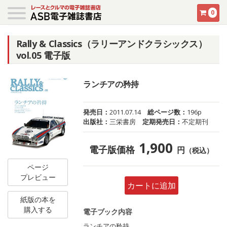
0
Rally & Classics（ラリーアンドクラシックス）
vol.05 電子版
ランチアの矜持
発売日：
2011.07.14
総ページ数：
196p
出版社：
三栄書房
定期発売日：
不定期刊
1,900
電子版価格
円
（税込）
ページ
プレビュー
カートに追加
紙版の本を
購入する
電子ブック内容
ランチアの矜持