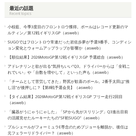
最近の話題
Recent topics
小椋藍、今季3度目のフロントロウ獲得。ポールはレコード更新のマ
ルティン／第12戦イギリスGP（asweb）
SUGOではフロントロウ常連だった岩佐歩夢が予選9番手。コンディシ
ョン変化とウォームアップラップが影響か（asweb）
【順位結果】2026MotoGP第12戦イギリスGP 予選総合（asweb）
アドレナリンと欲が出る“気持ちいい”Q3。ドライバーからは「全戦こ
れでいい」や「台数を増やして」といった声も（asweb）
「チームとして苦労してきた」野尻が歓喜のポール。2番手太田は“推
し活”が後押しに？【第8戦予選会見】（asweb）
【タイム結果】2026MotoGP第12戦イギリスGP フリー走行2回目
（asweb）
「臓器がうにゃうにゃした」「SPから先がスリリング」Q3進出目前
の活躍見せたルーキーたちの“SF初SUGO”（asweb）
プルシェールがフォーミュラE専念のためプジョーを離脱か。後任は
元フェラーリドライバー？（asweb）