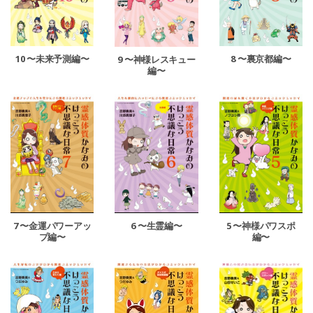
10 〜未来予測編〜
8 〜裏京都編〜
9 〜神様レスキュー
編〜
7 〜金運パワーアッ
6 〜生霊編〜
5 〜神様パワスポ
プ編〜
編〜