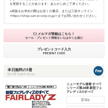
を更新することがあります。あらかじめご了承ください。
※紙版をお求めの際はお近くの書店、または三栄オンライン
<
https://shop.san-ei-corp.co.jp/
>までお問い合わせください。
メルマガ登録はこちら！
セール・プレゼント情報を
いちはやくお届け
プレゼントコード入力
PRESENT CODE
本日無料の1冊
By ASB Digital Library
ニューモデル速報 すべて
シリーズ第26弾 新型フェ
アレディZのすべて
読む