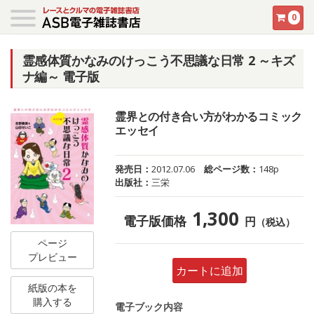
0
霊感体質かなみのけっこう不思議な日常 2 ～キズ
ナ編～ 電子版
霊界との付き合い方がわかるコミック
エッセイ
発売日：
2012.07.06
総ページ数：
148p
出版社：
三栄
1,300
電子版価格
円
（税込）
ページ
プレビュー
カートに追加
紙版の本を
購入する
電子ブック内容