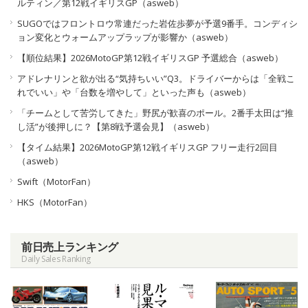
ルティン／第12戦イギリスGP（asweb）
SUGOではフロントロウ常連だった岩佐歩夢が予選9番手。コンディシ
ョン変化とウォームアップラップが影響か（asweb）
【順位結果】2026MotoGP第12戦イギリスGP 予選総合（asweb）
アドレナリンと欲が出る“気持ちいい”Q3。ドライバーからは「全戦こ
れでいい」や「台数を増やして」といった声も（asweb）
「チームとして苦労してきた」野尻が歓喜のポール。2番手太田は“推
し活”が後押しに？【第8戦予選会見】（asweb）
【タイム結果】2026MotoGP第12戦イギリスGP フリー走行2回目
（asweb）
Swift（MotorFan）
HKS（MotorFan）
前日売上ランキング
Daily Sales Ranking