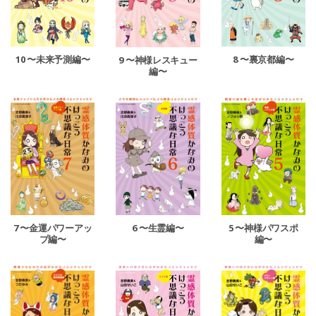
10 〜未来予測編〜
8 〜裏京都編〜
9 〜神様レスキュー
編〜
7 〜金運パワーアッ
6 〜生霊編〜
5 〜神様パワスポ
プ編〜
編〜