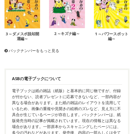
2 ～キズナ編～
3 ～ダメスポ脱却開
1 ～パワースポット
運編～
編～
バックナンバーをもっと見る
ASBの電子ブックについて
電子ブックは紙の雑誌（紙版）と基本的に同じ物ですが、付録
が付かない、読者プレゼントに応募できないなど、一部内容が
異なる場合があります。また紙の雑誌のレイアウトを流用して
いるため、画像の重複や見開きの絵柄のズレなど、見え方に不
具合が生じているページが存在します。バックナンバーは、紙
版発売当時の記事が掲載されています。現在の情報とは異なる
場合があります。一部原本からスキャニングしたページには、
多少の汚れなどがあります。発売後、内容の一部もしくは全て