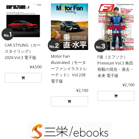
CAR STYLING（カー
スタイリング）
Motor Fan
F速（エフソク）
2026 Vol.3 電子版
illustrated（モータ
Premium Vol.3 角田
¥4,500
ーファンイラストレ
裕毅の現在・過去・
ーテッド） Vol.238
未来 電子版
電子版
¥2,100
¥2,100