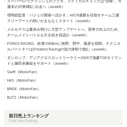
スーパーGTでクラッシュのフラガ、メディカルチェックは“合格”。今
週末のSF第8戦に出走へ（asweb）
増岡総監督「パジェロ開発へ活かす」AXCR連覇を目指すチーム三菱
ラリーアートの戦いがまもなくスタート（asweb）
メルセデスは夏休み明けに大型アップデートへ。競争力向上のため、
チームメイトバトルも引き続き容認か（asweb）
PONOS RACING、鈴鹿1000kmに牧野、野中、篠原を招聘。テクニカ
ルパートナーはD’station Racingの強力体制で挑む（asweb）
ダンロップ、アジアクロスカントリーラリー2026で強豪TGRタイラン
ドと鎌田卓麻組をサポート（asweb）
Swift（MotorFan）
HKS（MotorFan）
BRIDE（MotorFan）
BLITZ（MotorFan）
前日売上ランキング
Daily Sales Ranking