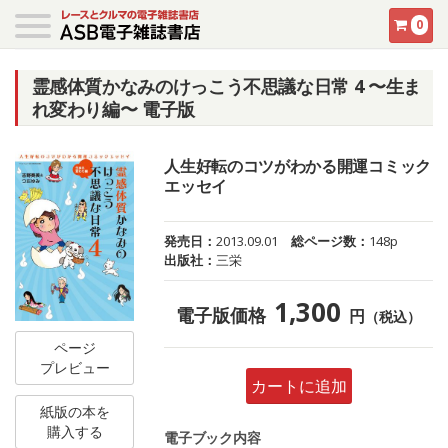
0
霊感体質かなみのけっこう不思議な日常 4 〜生ま
れ変わり編〜 電子版
人生好転のコツがわかる開運コミック
エッセイ
発売日：
2013.09.01
総ページ数：
148p
出版社：
三栄
1,300
電子版価格
円
（税込）
ページ
プレビュー
カートに追加
紙版の本を
購入する
電子ブック内容