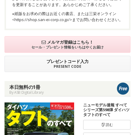
を更新することがあります。あらかじめご了承ください。
※紙版をお求めの際はお近くの書店、または三栄オンライン
<
https://shop.san-ei-corp.co.jp/
>までお問い合わせください。
メルマガ登録はこちら！
セール・プレゼント情報を
いちはやくお届け
プレゼントコード入力
PRESENT CODE
本日無料の1冊
By ASB Digital Library
ニューモデル速報 すべて
シリーズ第598弾 ダイハツ
タフトのすべて
読む