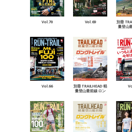
Vol.70
Vol.69
別冊 TRA
量登山最
グトレイ
Vo
Vol.66
別冊 TRAILHEAD 軽
量登山最前線 ロン
グトレイル Vol.3