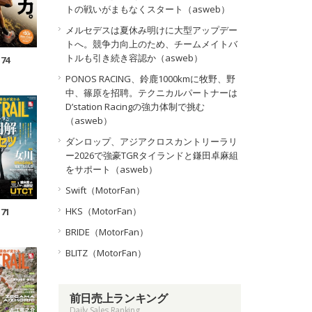
トの戦いがまもなくスタート（asweb）
メルセデスは夏休み明けに大型アップデー
トへ。競争力向上のため、チームメイトバ
トルも引き続き容認か（asweb）
.74
PONOS RACING、鈴鹿1000kmに牧野、野
中、篠原を招聘。テクニカルパートナーは
D’station Racingの強力体制で挑む
（asweb）
ダンロップ、アジアクロスカントリーラリ
ー2026で強豪TGRタイランドと鎌田卓麻組
をサポート（asweb）
Swift（MotorFan）
HKS（MotorFan）
.71
BRIDE（MotorFan）
BLITZ（MotorFan）
前日売上ランキング
Daily Sales Ranking