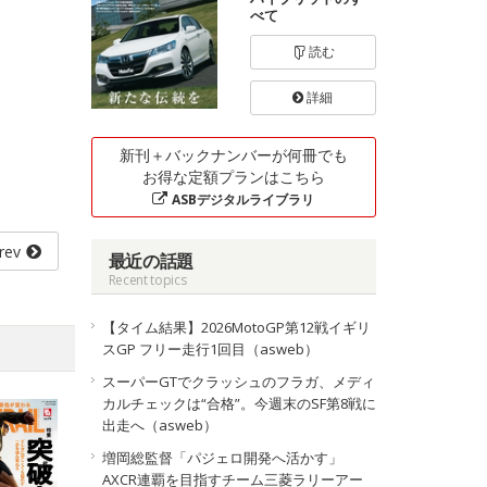
べて
読む
詳細
新刊＋バックナンバーが何冊でも
お得な定額プランはこちら
ASBデジタルライブラリ
rev
最近の話題
Recent topics
【タイム結果】2026MotoGP第12戦イギリ
スGP フリー走行1回目（asweb）
スーパーGTでクラッシュのフラガ、メディ
カルチェックは“合格”。今週末のSF第8戦に
出走へ（asweb）
増岡総監督「パジェロ開発へ活かす」
AXCR連覇を目指すチーム三菱ラリーアー