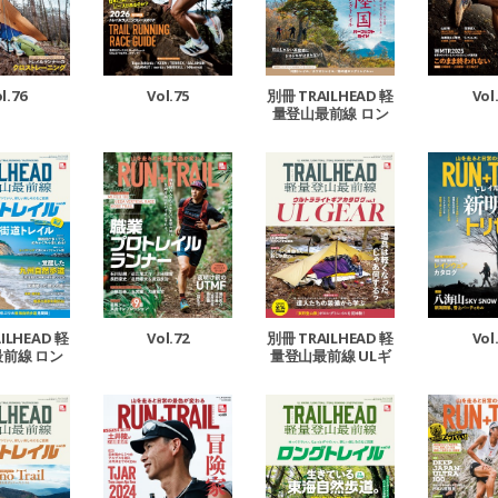
Vol
l.76
Vol.75
別冊 TRAILHEAD 軽
量登山最前線 ロン
グトレイル Vol.7
Vol.72
Vol
ILHEAD 軽
別冊 TRAILHEAD 軽
前線 ロン
量登山最前線 ULギ
ル Vol.6
アカタログ Vol.1