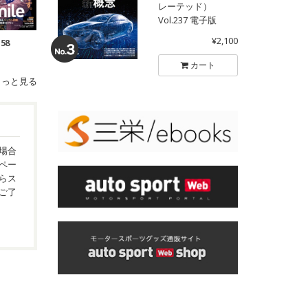
レーテッド）
Vol.237 電子版
¥2,100
.58
カート
もっと見る
場合
ペー
らス
ご了