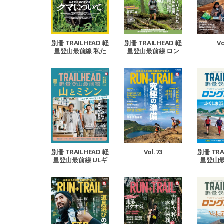
別冊 TRAILHEAD 軽
別冊 TRAILHEAD 軽
Vo
量登山最前線 私た
量登山最前線 ロン
ちが恐れているクマ
グトレイル Vol.8
について。
Vol.73
別冊 TRAILHEAD 軽
別冊 TRA
量登山最前線 ULギ
量登山最
アカタログ vol.2
グトレイ