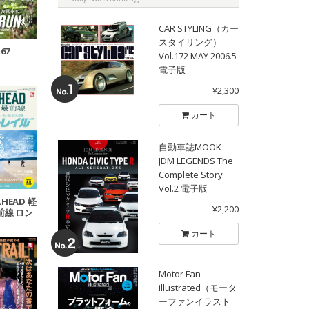
CAR STYLING（カー
スタイリング）
.67
Vol.172 MAY 2006.5
電子版
¥2,300
カート
自動車誌MOOK
JDM LEGENDS The
Complete Story
Vol.2 電子版
LHEAD 軽
¥2,200
前線 ロン
Vol.2
カート
Motor Fan
illustrated（モータ
ーファンイラスト