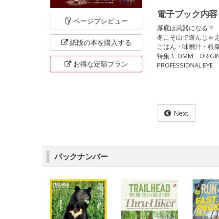
電子ブック内容
ページ
プレビュー
厚底は武器になる？
冬こそ山で遊んじゃ
紙版の本を
購入する
ごはん・味噌汁・根
特集１ OMM ORIGINAL
お得な定額
プラン
PROFESSIONAL EYE
Next
バックナンバー