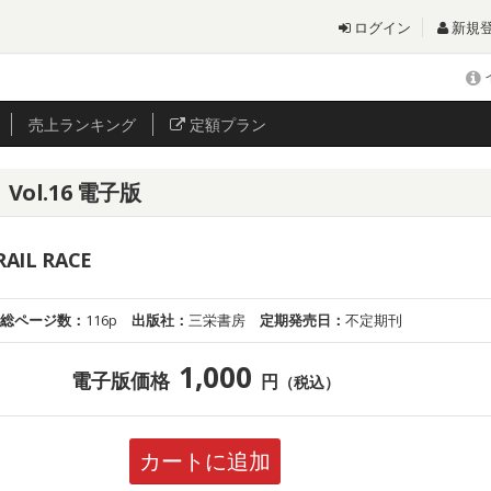
ログイン
新規
売上
ランキング
定額プラン
ol.16 電子版
RAIL RACE
総ページ数：
116p
出版社：
三栄書房
定期発売日：
不定期刊
1,000
電子版価格
円
（税込）
カートに追加