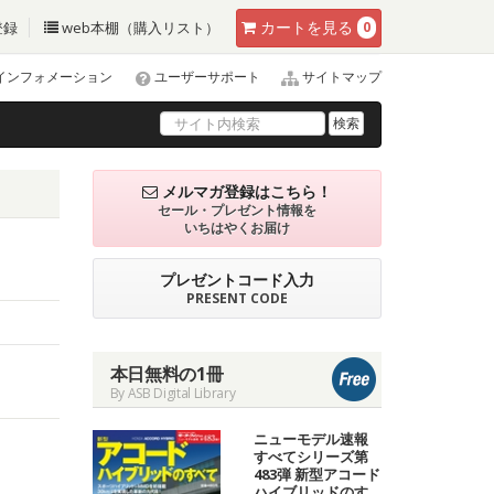
カート
を見る
登録
web本棚（購入リスト）
0
インフォメーション
ユーザーサポート
サイトマップ
検索
メルマガ登録はこちら！
セール・プレゼント情報を
いちはやくお届け
プレゼントコード入力
PRESENT CODE
本日無料の1冊
By ASB Digital Library
ニューモデル速報
すべてシリーズ第
483弾 新型アコード
ハイブリッドのす