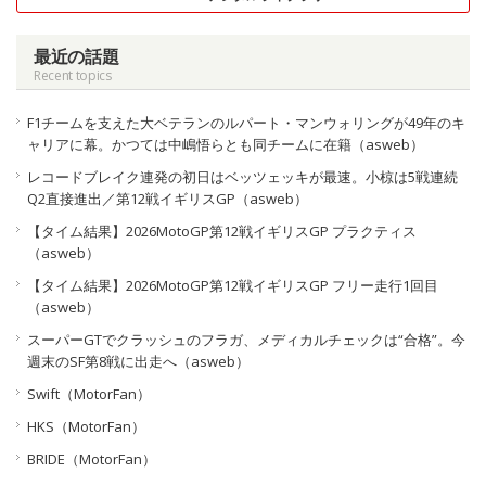
最近の話題
Recent topics
F1チームを支えた大ベテランのルパート・マンウォリングが49年のキ
ャリアに幕。かつては中嶋悟らとも同チームに在籍（asweb）
レコードブレイク連発の初日はベッツェッキが最速。小椋は5戦連続
Q2直接進出／第12戦イギリスGP（asweb）
【タイム結果】2026MotoGP第12戦イギリスGP プラクティス
（asweb）
【タイム結果】2026MotoGP第12戦イギリスGP フリー走行1回目
（asweb）
スーパーGTでクラッシュのフラガ、メディカルチェックは“合格”。今
週末のSF第8戦に出走へ（asweb）
Swift（MotorFan）
HKS（MotorFan）
BRIDE（MotorFan）