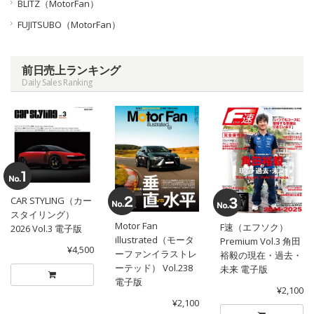
BLITZ（MotorFan）
FUJITSUBO（MotorFan）
前日売上ランキング
Daily Sales Ranking
CAR STYLING（カー
スタイリング）
Motor Fan
F速（エフソク）
2026 Vol.3 電子版
illustrated（モータ
Premium Vol.3 角田
¥4,500
ーファンイラストレ
裕毅の現在・過去・
ーテッド） Vol.238
未来 電子版
電子版
¥2,100
¥2,100