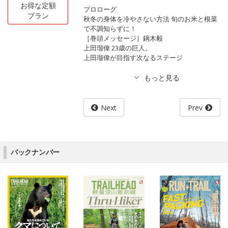
お得な定額
プロローグ
プラン
秋冬の身体を冷やさない方法 旬のお米と根菜
で不調知らずに！
［巻頭メッセージ］鏑木毅
上田瑠偉 23歳の巨人。
上田瑠偉が目指す次なるステージ
Next
Prev
バックナンバー