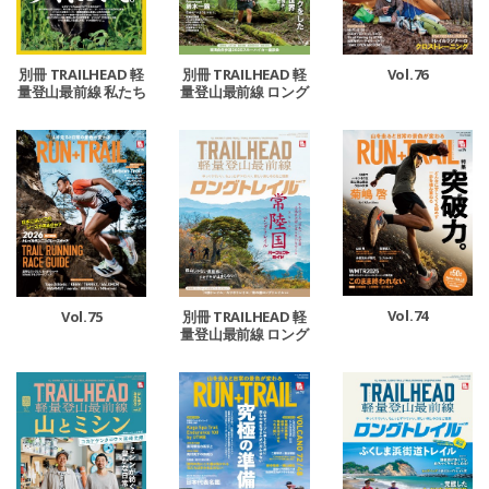
別冊 TRAILHEAD 軽
別冊 TRAILHEAD 軽
Vol.76
量登山最前線 私たち
量登山最前線 ロング
が恐れているクマに
トレイル Vol.8
ついて。
Vol.74
Vol.75
別冊 TRAILHEAD 軽
量登山最前線 ロング
トレイル Vol.7