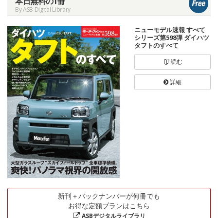
本日無料の1冊
By ASB Digital Library
ニューモデル速報 すべて
シリーズ第598弾 ダイハツ
タフトのすべて
読む
詳細
新刊＋バックナンバーが何冊でも
お得な定額プランはこちら
ASBデジタルライブラリ