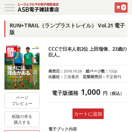
0
RUN+TRAIL（ランプラストレイル） Vol.21 電子
版
CCCで日本人初2位 上田瑠偉、23歳の
巨人。
発売日：
2016.10.26
総ページ数：
132p
出版社：
三栄書房
定期発売日：
不定期刊
1,000
電子版価格
円
（税込）
ページ
プレビュー
カートに追加
紙版の本を
購入する
電子ブック内容