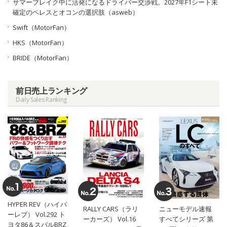
サマーブレイク中に活発になるドライバー交渉戦。2027年F1シート未
確定のペレスとオコンの選択肢（asweb）
Swift（MotorFan）
HKS（MotorFan）
BRIDE（MotorFan）
前日売上ランキング
Daily Sales Ranking
HYPER REV（ハイパ
RALLY CARS（ラリ
ニューモデル速報
ーレブ） Vol.292 ト
ーカーズ） Vol.16
すべてシリーズ 第
ヨタ86＆スバルBRZ