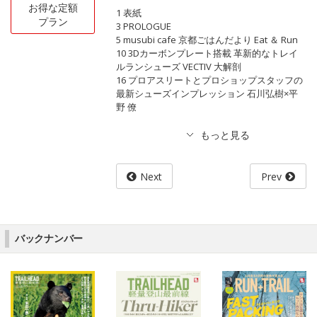
お得な定額
1 表紙
プラン
3 PROLOGUE
5 musubi cafe 京都ごはんだより Eat ＆ Run
10 3Dカーボンプレート搭載 革新的なトレイ
ルランシューズ VECTIV 大解剖
16 プロアスリートとプロショップスタッフの
最新シューズインプレッション 石川弘樹×平
野 僚
Next
Prev
バックナンバー