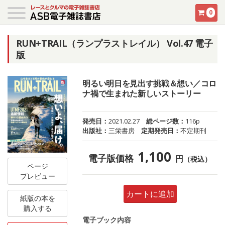
0
RUN+TRAIL（ランプラストレイル） Vol.47 電子
版
明るい明日を見出す挑戦＆想い／コロ
ナ禍で生まれた新しいストーリー
発売日：
2021.02.27
総ページ数：
116p
出版社：
三栄書房
定期発売日：
不定期刊
1,100
電子版価格
円
（税込）
ページ
プレビュー
カートに追加
紙版の本を
購入する
電子ブック内容