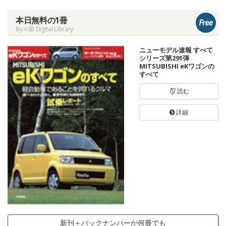
本日無料の1冊
By ASB Digital Library
ニューモデル速報 すべて
シリーズ第291弾
MITSUBISHI eKワゴンの
すべて
読む
詳細
新刊＋バックナンバーが何冊でも