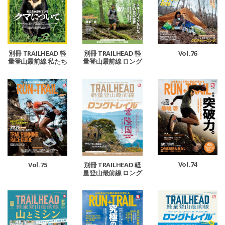
別冊 TRAILHEAD 軽
別冊 TRAILHEAD 軽
Vol.76
量登山最前線 私たち
量登山最前線 ロング
が恐れているクマに
トレイル Vol.8
ついて。
Vol.74
Vol.75
別冊 TRAILHEAD 軽
量登山最前線 ロング
トレイル Vol.7