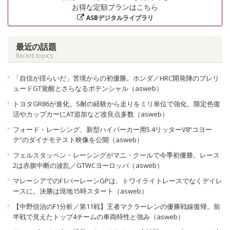
お得な定額プランはこちら
ASBデジタルライブラリ
最近の話題
Recent topics
「自信が揺らいだ」苦境からの初優勝。ホンダ／HRC開発陣のプレリ
ュードGT覚醒とさらなるポテンシャル（asweb）
トヨタGR86が進化。S耐の経験から走りをミリ単位で強化、限定色復
活やカップカーにAT追加など改良点多数（asweb）
フォード・レーシング、新型ハイパーカー用5.4リッターV8“コヨー
テ”のダイナモテスト映像を公開（asweb）
フェルスタッペン・レーシングがマニ・クールで今季初優勝。レース
2は赤旗中断の波乱／GTWCヨーロッパ（asweb）
マレーシアでのF1バーレーンGPは、トワイライトレースでなくデイレ
ースに。決勝は現地15時スタート（asweb）
【中野信治のF1分析／第11戦】王者マクラーレンの優勝戦線復帰。前
半戦で見えたトップ4チームの車両特性と強み（asweb）