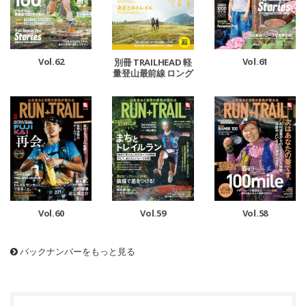
Vol.62
Vol.61
別冊 TRAILHEAD 軽
量登山最前線 ロング
トレイル Vol.1
Vol.60
Vol.59
Vol.58
バックナンバーをもっと見る