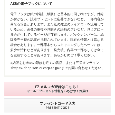
ASBの電子ブックについて
電子ブックは紙の雑誌（紙版）と基本的に同じ物ですが、付録
が付かない、読者プレゼントに応募できないなど、一部内容が
異なる場合があります。また紙の雑誌のレイアウトを流用して
いるため、画像の重複や見開きの絵柄のズレなど、見え方に不
具合が生じているページが存在します。バックナンバーは、紙
版発売当時の記事が掲載されています。現在の情報とは異なる
場合があります。一部原本からスキャニングしたページには、
多少の汚れなどがあります。発売後、内容の一部もしくは全て
を更新することがあります。あらかじめご了承ください。
※紙版をお求めの際はお近くの書店、または三栄オンライン
<
https://shop.san-ei-corp.co.jp/
>までお問い合わせください。
メルマガ登録はこちら！
セール・プレゼント情報を
いちはやくお届け
プレゼントコード入力
PRESENT CODE