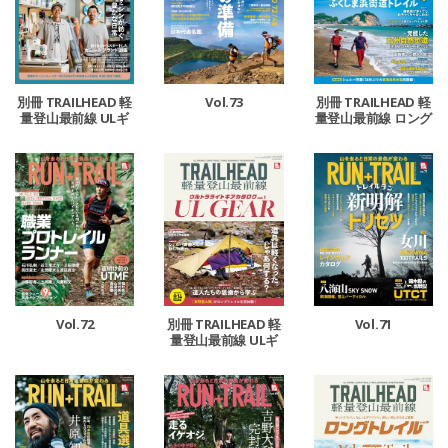
Vol.73
別冊 TRAILHEAD 軽
別冊 TRAILHEAD 軽
量登山最前線 ULギ
量登山最前線 ロング
アカタログ vol.2
トレイル Vol.6
Vol.72
Vol.71
別冊 TRAILHEAD 軽
量登山最前線 ULギ
アカタログ Vol.1