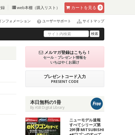
カート
を見る
登録
web本棚（購入リスト）
0
インフォメーション
ユーザーサポート
サイトマップ
検索
メルマガ登録はこちら！
セール・プレゼント情報を
いちはやくお届け
プレゼントコード入力
PRESENT CODE
本日無料の1冊
By ASB Digital Library
ニューモデル速報
すべてシリーズ第
291弾 MITSUBISHI
eKワゴンのすべて