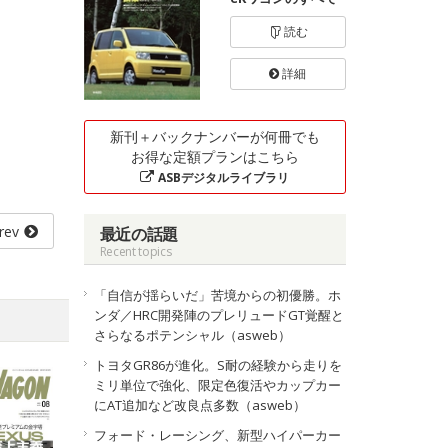
読む
詳細
新刊＋バックナンバーが何冊でも
お得な定額プランはこちら
ASBデジタルライブラリ
rev
最近の話題
Recent topics
「自信が揺らいだ」苦境からの初優勝。ホ
ンダ／HRC開発陣のプレリュードGT覚醒と
さらなるポテンシャル（asweb）
トヨタGR86が進化。S耐の経験から走りを
ミリ単位で強化、限定色復活やカップカー
にAT追加など改良点多数（asweb）
フォード・レーシング、新型ハイパーカー