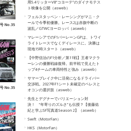
用5.4リッターV8“コヨーテ”のダイナモテス
ト映像を公開（asweb）
フェルスタッペン・レーシングがマニ・ク
ールで今季初優勝。レース2は赤旗中断の
号 No.35
波乱／GTWCヨーロッパ（asweb）
マレーシアでのF1バーレーンGPは、トワイ
ライトレースでなくデイレースに。決勝は
現地15時スタート（asweb）
【中野信治のF1分析／第11戦】王者マクラ
ーレンの優勝戦線復帰。前半戦で見えたト
ップ4チームの車両特性と強み（asweb）
サマーブレイク中に活発になるドライバー
交渉戦。2027年F1シート未確定のペレスと
号 No.35
オコンの選択肢（asweb）
先生とデグナーでバリエーション対
決！ “年寄りのズルさ”も伝授？【後藤佑
紀と学ぶSF写真道Season 2】（asweb）
Swift（MotorFan）
HKS（MotorFan）