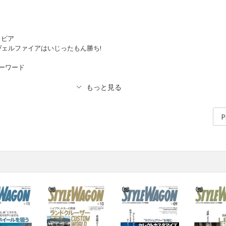
ラビア
ェルファイアはいじったもん勝ち!
ーワード
P