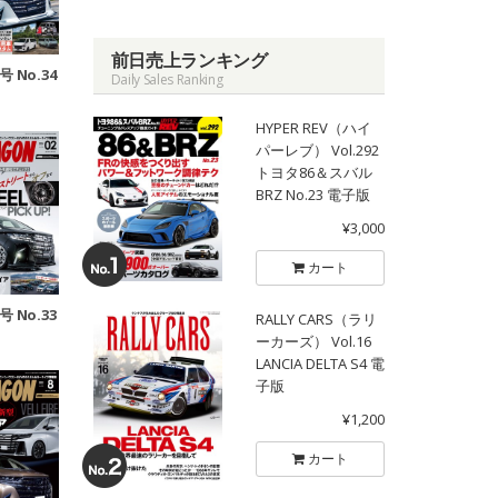
前日売上ランキング
号 No.34
Daily Sales Ranking
HYPER REV（ハイ
パーレブ） Vol.292
トヨタ86＆スバル
BRZ No.23 電子版
¥3,000
カート
号 No.33
RALLY CARS（ラリ
ーカーズ） Vol.16
LANCIA DELTA S4 電
子版
¥1,200
カート