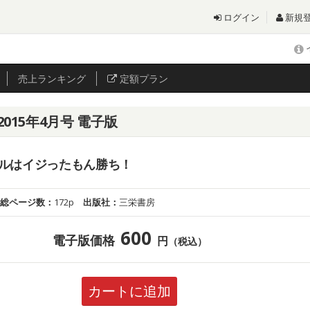
ログイン
新規
売上
ランキング
定額プラン
2015年4月号 電子版
ルはイジったもん勝ち！
総ページ数：
172p
出版社：
三栄書房
600
電子版価格
円
（税込）
カートに追加