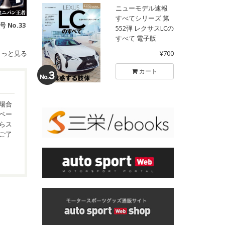
ニューモデル速報
すべてシリーズ 第
号 No.33
552弾 レクサスLCの
すべて 電子版
もっと見る
¥700
カート
場合
ペー
らス
ご了