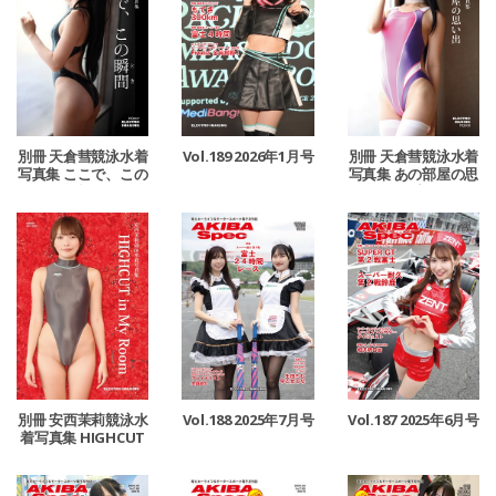
別冊 天倉彗競泳水着
Vol.189 2026年1月号
別冊 天倉彗競泳水着
写真集 ここで、この
写真集 あの部屋の思
瞬間
い出
別冊 安西茉莉競泳水
Vol.188 2025年7月号
Vol.187 2025年6月号
着写真集 HIGHCUT
in My Room