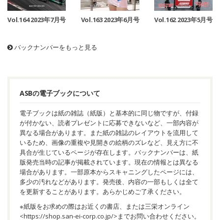
Vol.164 2023年7月号
Vol.163 2023年6月号
Vol.162 2023年5月号
バックナンバーをもっと見る
ASBの電子ブックについて
電子ブックは紙の雑誌（紙版）と基本的に同じ物ですが、付録
が付かない、読者プレゼントに応募できないなど、一部内容が
異なる場合があります。また紙の雑誌のレイアウトを流用して
いるため、画像の重複や見開きの絵柄のズレなど、見え方に不
具合が生じているページが存在します。バックナンバーは、紙
版発売当時の記事が掲載されています。現在の情報とは異なる
場合があります。一部原本からスキャニングしたページには、
多少の汚れなどがあります。発売後、内容の一部もしくは全て
を更新することがあります。あらかじめご了承ください。
※紙版をお求めの際はお近くの書店、または三栄オンライン
<
https://shop.san-ei-corp.co.jp/
>までお問い合わせください。