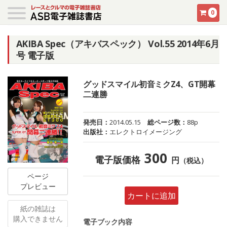
0
AKIBA Spec（アキバスペック） Vol.55 2014年6月
号 電子版
グッドスマイル初音ミクZ4、GT開幕
二連勝
発売日：
2014.05.15
総ページ数：
88p
出版社：
エレクトロイメージング
300
電子版価格
円
（税込）
ページ
プレビュー
カートに追加
紙の雑誌は
購入できません
電子ブック内容