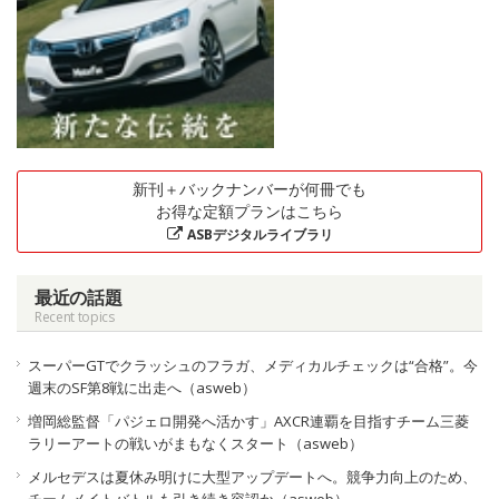
新刊＋バックナンバーが何冊でも
お得な定額プランはこちら
ASBデジタルライブラリ
最近の話題
Recent topics
スーパーGTでクラッシュのフラガ、メディカルチェックは“合格”。今
週末のSF第8戦に出走へ（asweb）
増岡総監督「パジェロ開発へ活かす」AXCR連覇を目指すチーム三菱
ラリーアートの戦いがまもなくスタート（asweb）
メルセデスは夏休み明けに大型アップデートへ。競争力向上のため、
チームメイトバトルも引き続き容認か（asweb）