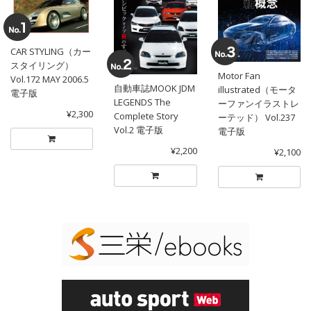
CAR STYLING（カー
スタイリング）
Motor Fan
Vol.172 MAY 2006.5
自動車誌MOOK JDM
illustrated（モータ
電子版
LEGENDS The
ーファンイラストレ
¥2,300
Complete Story
ーテッド） Vol.237
Vol.2 電子版
電子版
¥2,200
¥2,100