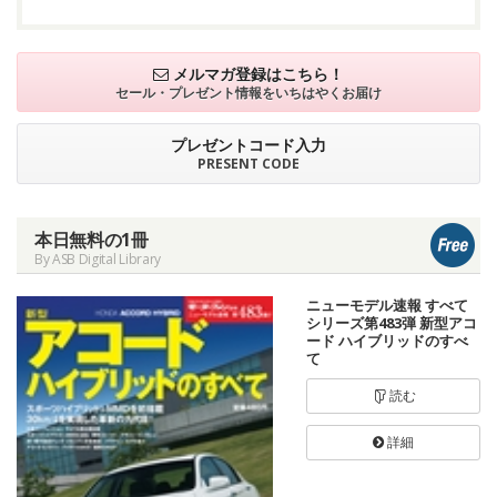
メルマガ登録はこちら！
セール・プレゼント情報を
いちはやくお届け
プレゼントコード入力
PRESENT CODE
本日無料の1冊
By ASB Digital Library
ニューモデル速報 すべて
シリーズ第483弾 新型アコ
ード ハイブリッドのすべ
て
読む
詳細