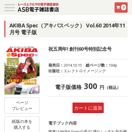
0
AKIBA Spec（アキバスペック） Vol.60 2014年11
月号 電子版
祝五周年! 創刊60号特別記念号
発売日：
2014.10.15
総ページ数：
104p
出版社：
エレクトロイメージング
300
電子版価格
円
（税込）
ページ
カートに追加
プレビュー
紙版の本を
電子ブック内容
購入する
痛車はAKIBA Specの原点! 痛Gふぇすた完全網