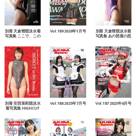
別冊 天倉彗競泳水着
Vol.189 2026年1月号
別冊 天倉彗競泳水着
写真集 ここで、この
写真集 あの部屋の思
瞬間
い出
別冊 安西茉莉競泳水
Vol.188 2025年7月号
Vol.187 2025年6月号
着写真集 HIGHCUT
in My Room