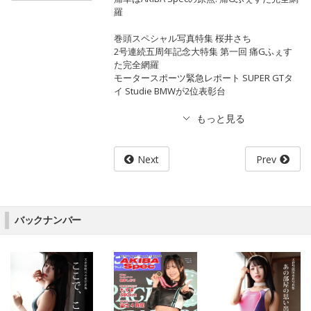
羅
巻頭スペシャル写真特集 桜井さち
2号連続五周年記念大特集 第一回 痛Gふぇす
た完全網羅
モータースポーツ緊急レポート SUPER GTタ
イ Studie BMWが2位表彰台
Next
Prev
バックナンバー