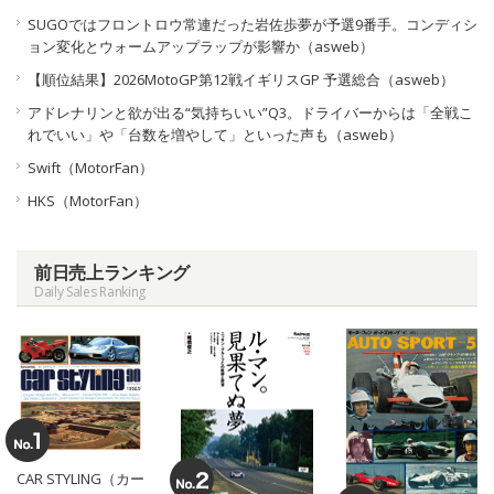
SUGOではフロントロウ常連だった岩佐歩夢が予選9番手。コンディシ
ョン変化とウォームアップラップが影響か（asweb）
【順位結果】2026MotoGP第12戦イギリスGP 予選総合（asweb）
アドレナリンと欲が出る“気持ちいい”Q3。ドライバーからは「全戦こ
れでいい」や「台数を増やして」といった声も（asweb）
Swift（MotorFan）
HKS（MotorFan）
前日売上ランキング
Daily Sales Ranking
CAR STYLING（カー