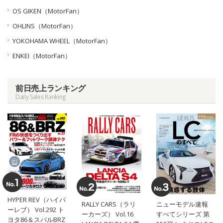
OS GIKEN（MotorFan）
OHLINS（MotorFan）
YOKOHAMA WHEEL（MotorFan）
ENKEI（MotorFan）
前日売上ランキング
Daily Sales Ranking
HYPER REV（ハイパ
RALLY CARS（ラリ
ニューモデル速報
ーレブ） Vol.292 ト
ーカーズ） Vol.16
すべてシリーズ 第
ヨタ86＆スバルBRZ