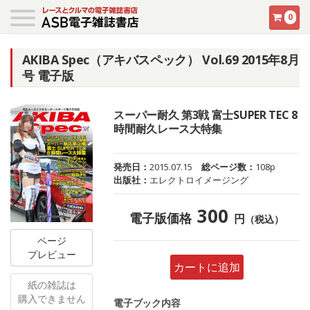
0
AKIBA Spec（アキバスペック） Vol.69 2015年8月
号 電子版
スーパー耐久 第3戦 富士SUPER TEC 8
時間耐久レース大特集
発売日：
2015.07.15
総ページ数：
108p
出版社：
エレクトロイメージング
300
電子版価格
円
（税込）
ページ
プレビュー
カートに追加
紙の雑誌は
購入できません
電子ブック内容