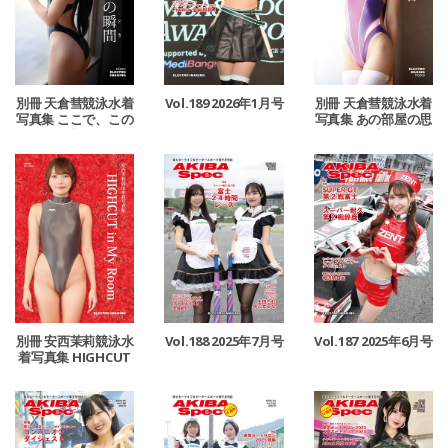
別冊 天倉彗競泳水着
Vol.189 2026年1月号
別冊 天倉彗競泳水着
写真集 ここで、この
写真集 あの部屋の思
瞬間
い出
別冊 安西茉莉競泳水
Vol.188 2025年7月号
Vol.187 2025年6月号
着写真集 HIGHCUT
in My Room