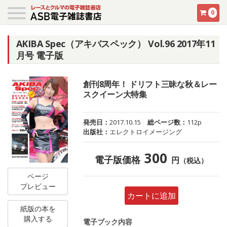
0
AKIBA Spec（アキバスペック） Vol.96 2017年11
月号 電子版
創刊8周年！ ドリフト三昧な秋＆レー
スクイーン大特集
発売日：
2017.10.15
総ページ数：
112p
出版社：
エレクトロイメージング
300
電子版価格
円
（税込）
ページ
プレビュー
カートに追加
紙版の本を
購入する
電子ブック内容