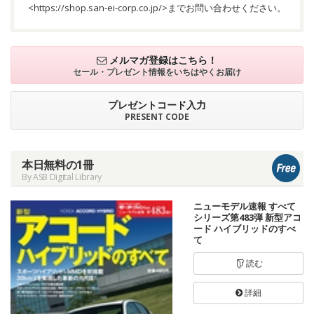
<
https://shop.san-ei-corp.co.jp/
>までお問い合わせください。
メルマガ登録はこちら！
セール・プレゼント情報を
いちはやくお届け
プレゼントコード入力
PRESENT CODE
本日無料の1冊
By ASB Digital Library
ニューモデル速報 すべて
シリーズ第483弾 新型アコ
ード ハイブリッドのすべ
て
読む
詳細