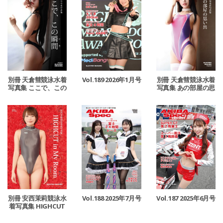
別冊 天倉彗競泳水着
Vol.189 2026年1月号
別冊 天倉彗競泳水着
写真集 ここで、この
写真集 あの部屋の思
瞬間
い出
別冊 安西茉莉競泳水
Vol.188 2025年7月号
Vol.187 2025年6月号
着写真集 HIGHCUT
in My Room