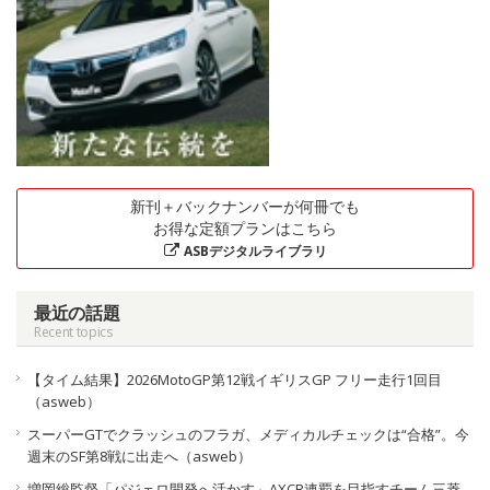
新刊＋バックナンバーが何冊でも
お得な定額プランはこちら
ASBデジタルライブラリ
最近の話題
Recent topics
【タイム結果】2026MotoGP第12戦イギリスGP フリー走行1回目
（asweb）
スーパーGTでクラッシュのフラガ、メディカルチェックは“合格”。今
週末のSF第8戦に出走へ（asweb）
増岡総監督「パジェロ開発へ活かす」AXCR連覇を目指すチーム三菱