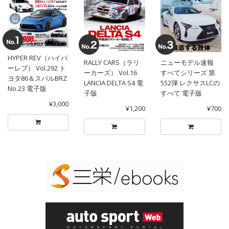
HYPER REV（ハイパ
RALLY CARS（ラリ
ニューモデル速報
ーレブ） Vol.292 ト
ーカーズ） Vol.16
すべてシリーズ 第
ヨタ86＆スバルBRZ
LANCIA DELTA S4 電
552弾 レクサスLCの
No.23 電子版
子版
すべて 電子版
¥3,000
¥1,200
¥700