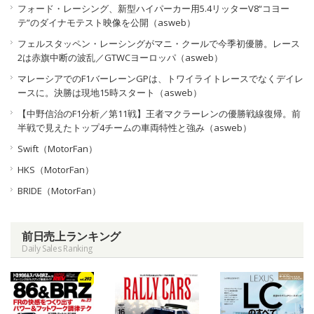
フォード・レーシング、新型ハイパーカー用5.4リッターV8“コヨー
テ”のダイナモテスト映像を公開（asweb）
フェルスタッペン・レーシングがマニ・クールで今季初優勝。レース
2は赤旗中断の波乱／GTWCヨーロッパ（asweb）
マレーシアでのF1バーレーンGPは、トワイライトレースでなくデイレ
ースに。決勝は現地15時スタート（asweb）
【中野信治のF1分析／第11戦】王者マクラーレンの優勝戦線復帰。前
半戦で見えたトップ4チームの車両特性と強み（asweb）
Swift（MotorFan）
HKS（MotorFan）
BRIDE（MotorFan）
前日売上ランキング
Daily Sales Ranking