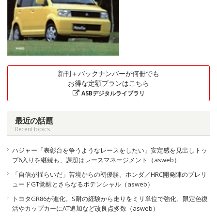
新刊＋バックナンバーが何冊でも
お得な定額プランはこちら
ASBデジタルライブラリ
最近の話題
Recent topics
ハジャー「表彰台を争うようなレースをしたい」安定感を見出しトッ
プ6入りを継続も、課題はレースマネージメント（asweb）
「自信が揺らいだ」苦境からの初優勝。ホンダ／HRC開発陣のプレリ
ュードGT覚醒とさらなるポテンシャル（asweb）
トヨタGR86が進化。S耐の経験から走りをミリ単位で強化、限定色復
活やカップカーにAT追加など改良点多数（asweb）