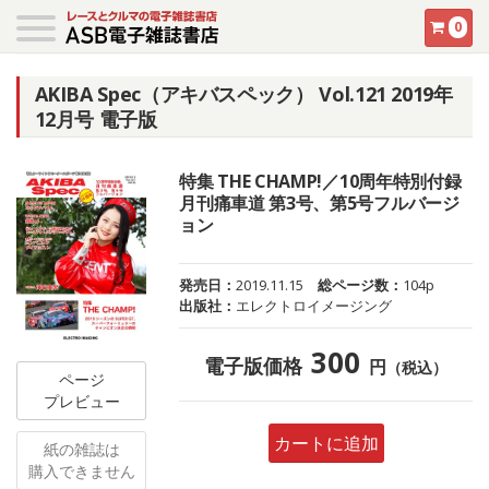
0
AKIBA Spec（アキバスペック） Vol.121 2019年
12月号 電子版
特集 THE CHAMP!／10周年特別付録
月刊痛車道 第3号、第5号フルバージ
ョン
発売日：
2019.11.15
総ページ数：
104p
出版社：
エレクトロイメージング
300
電子版価格
円
（税込）
ページ
プレビュー
カートに追加
紙の雑誌は
購入できません