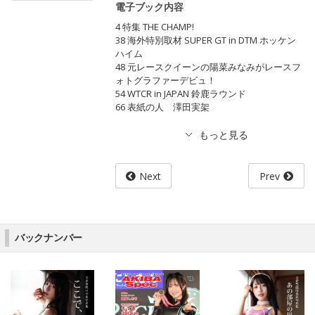
電子ブック内容
4 特集 THE CHAMP!
38 海外特別取材 SUPER GT in DTM ホッケン
ハイム
48 元レースクイーンの陽菜みなみがレースフ
ォトグラファーデビュ！
54 WTCR in JAPAN 鈴鹿ラウンド
66 表紙の人 澤田実架
Next
Prev
バックナンバー