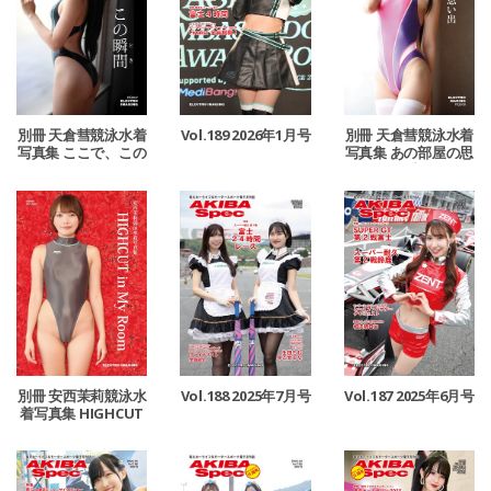
別冊 天倉彗競泳水着
Vol.189 2026年1月号
別冊 天倉彗競泳水着
写真集 ここで、この
写真集 あの部屋の思
瞬間
い出
別冊 安西茉莉競泳水
Vol.188 2025年7月号
Vol.187 2025年6月号
着写真集 HIGHCUT
in My Room