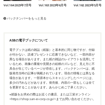
Vol.164 2023年7月号
Vol.163 2023年6月号
Vol.162 2023年5月号
バックナンバーをもっと見る
ASBの電子ブックについて
電子ブックは紙の雑誌（紙版）と基本的に同じ物ですが、付録
が付かない、読者プレゼントに応募できないなど、一部内容が
異なる場合があります。また紙の雑誌のレイアウトを流用して
いるため、画像の重複や見開きの絵柄のズレなど、見え方に不
具合が生じているページが存在します。バックナンバーは、紙
版発売当時の記事が掲載されています。現在の情報とは異なる
場合があります。一部原本からスキャニングしたページには、
多少の汚れなどがあります。発売後、内容の一部もしくは全て
を更新することがあります。あらかじめご了承ください。
※紙版をお求めの際はお近くの書店、または三栄オンライン
<
https://shop.san-ei-corp.co.jp/
>までお問い合わせください。