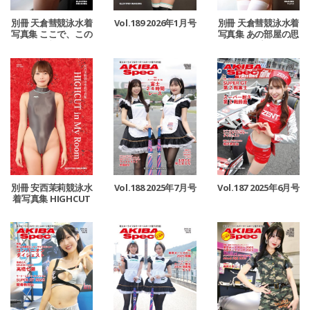
別冊 天倉彗競泳水着
Vol.189 2026年1月号
別冊 天倉彗競泳水着
写真集 ここで、この
写真集 あの部屋の思
瞬間
い出
別冊 安西茉莉競泳水
Vol.188 2025年7月号
Vol.187 2025年6月号
着写真集 HIGHCUT
in My Room