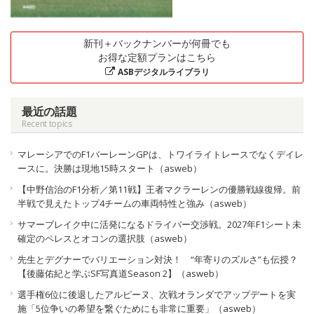
新刊＋バックナンバーが何冊でも
お得な定額プランはこちら
ASBデジタルライブラリ
最近の話題
Recent topics
マレーシアでのF1バーレーンGPは、トワイライトレースでなくデイレ
ースに。決勝は現地15時スタート（asweb）
【中野信治のF1分析／第11戦】王者マクラーレンの優勝戦線復帰。前
半戦で見えたトップ4チームの車両特性と強み（asweb）
サマーブレイク中に活発になるドライバー交渉戦。2027年F1シート未
確定のペレスとオコンの選択肢（asweb）
先生とデグナーでバリエーション対決！ “年寄りのズルさ”も伝授？
【後藤佑紀と学ぶSF写真道Season 2】（asweb）
選手権6位に後退したアルピーヌ、次戦オランダでアップデートを実
施「5位争いの希望を繋ぐためにも非常に重要」（asweb）