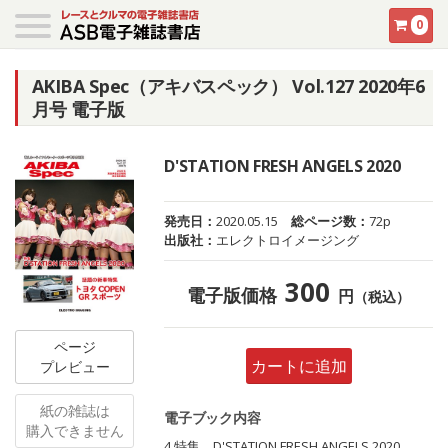
0
AKIBA Spec（アキバスペック） Vol.127 2020年6
月号 電子版
D'STATION FRESH ANGELS 2020
発売日：
2020.05.15
総ページ数：
72p
出版社：
エレクトロイメージング
300
電子版価格
円
（税込）
ページ
カートに追加
プレビュー
紙の雑誌は
電子ブック内容
購入できません
4 特集 D'STATION FRESH ANGELS 2020