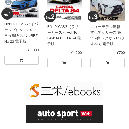
HYPER REV（ハイパ
RALLY CARS（ラリ
ニューモデル速報
ーレブ） Vol.292 ト
ーカーズ） Vol.16
すべてシリーズ 第
ヨタ86＆スバルBRZ
LANCIA DELTA S4 電
552弾 レクサスLCの
No.23 電子版
子版
すべて 電子版
¥3,000
¥1,200
¥700