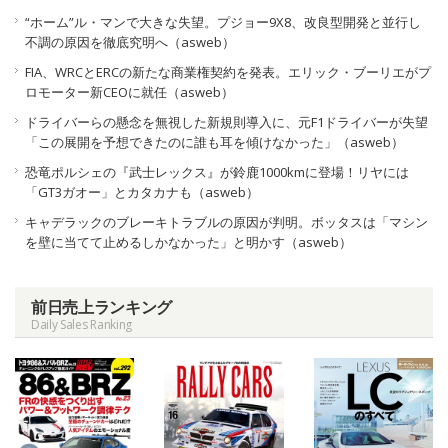
“ホーム”ル・マンで大きな失望。プジョー9X8、改良型開発と並行し
不調の原因を徹底究明へ（asweb）
FIA、WRCとERCの新たな商業権契約を発表。エリック・ブーリエがプ
ロモーター新CEOに就任（asweb）
ドライバーらの懸念を無視した新規則導入に、元F1ドライバーが失望
「この展開を予想できたのに誰も耳を傾けなかった」（asweb）
恐竜ポルシェの『武士レックス』が鈴鹿1000kmに登場！リヤには
「GT3ガオー」とカタカナも（asweb）
キャデラックのブレーキトラブルの原因が判明。ボッタスは「マシン
を壁に当てて止めるしかなかった」と明かす（asweb）
前日売上ランキング
Daily Sales Ranking