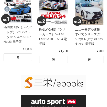
HYPER REV（ハイパ
RALLY CARS（ラリ
ニューモデル速報
ーレブ） Vol.292 ト
ーカーズ） Vol.16
すべてシリーズ 第
ヨタ86＆スバルBRZ
LANCIA DELTA S4 電
552弾 レクサスLCの
No.23 電子版
子版
すべて 電子版
¥3,000
¥1,200
¥700