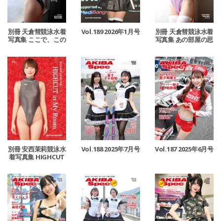
別冊 天倉彗競泳水着
Vol.189 2026年1月号
別冊 天倉彗競泳水着
写真集 ここで、この
写真集 あの部屋の思
瞬間
い出
別冊 安西茉莉競泳水
Vol.188 2025年7月号
Vol.187 2025年6月号
着写真集 HIGHCUT
in My Room