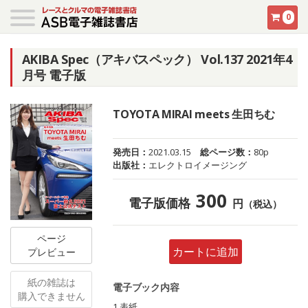
0
AKIBA Spec（アキバスペック） Vol.137 2021年4
月号 電子版
TOYOTA MIRAI meets 生田ちむ
発売日：
2021.03.15
総ページ数：
80p
出版社：
エレクトロイメージング
300
電子版価格
円
（税込）
ページ
カートに追加
プレビュー
紙の雑誌は
電子ブック内容
購入できません
1 表紙