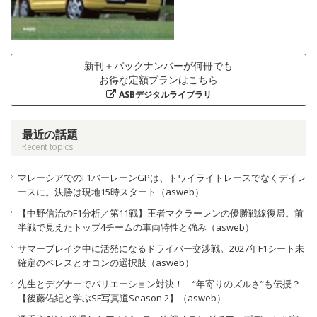
新刊＋バックナンバーが何冊でも
お得な定額プランはこちら
ASBデジタルライブラリ
最近の話題
Recent topics
マレーシアでのF1バーレーンGPは、トワイライトレースでなくデイレ
ースに。決勝は現地15時スタート（asweb）
【中野信治のF1分析／第11戦】王者マクラーレンの優勝戦線復帰。前
半戦で見えたトップ4チームの車両特性と強み（asweb）
サマーブレイク中に活発になるドライバー交渉戦。2027年F1シート未
確定のペレスとオコンの選択肢（asweb）
先生とデグナーでバリエーション対決！ “年寄りのズルさ”も伝授？
【後藤佑紀と学ぶSF写真道Season 2】（asweb）