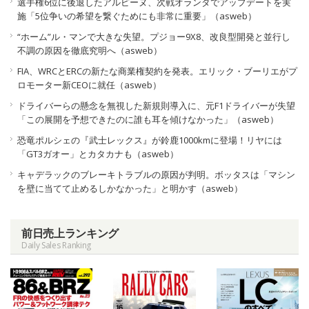
選手権6位に後退したアルピーヌ、次戦オランダでアップデートを実
施「5位争いの希望を繋ぐためにも非常に重要」（asweb）
“ホーム”ル・マンで大きな失望。プジョー9X8、改良型開発と並行し
不調の原因を徹底究明へ（asweb）
FIA、WRCとERCの新たな商業権契約を発表。エリック・ブーリエがプ
ロモーター新CEOに就任（asweb）
ドライバーらの懸念を無視した新規則導入に、元F1ドライバーが失望
「この展開を予想できたのに誰も耳を傾けなかった」（asweb）
恐竜ポルシェの『武士レックス』が鈴鹿1000kmに登場！リヤには
「GT3ガオー」とカタカナも（asweb）
キャデラックのブレーキトラブルの原因が判明。ボッタスは「マシン
を壁に当てて止めるしかなかった」と明かす（asweb）
前日売上ランキング
Daily Sales Ranking