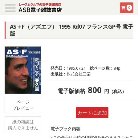
0
AS＋F（アズエフ） 1995 Rd07 フランスGP号 電子
版
発売日：
1995.07.21
総ページ数：
84p
出版社：
株式会社三栄
800
電子版価格
円
（税込）
ページ
プレビュー
カートに追加
紙の雑誌は
購入できません
電子ブック内容
※この商品は当時の印刷物をそのままスキャニ