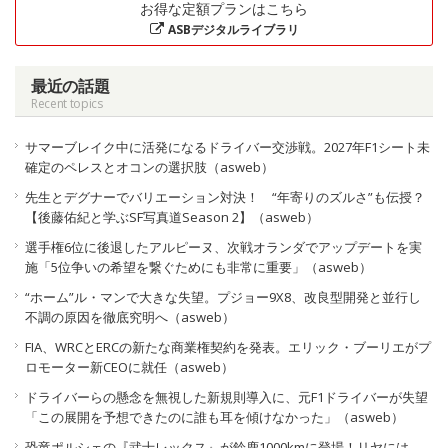
お得な定額プランはこちら
ASBデジタルライブラリ
最近の話題
Recent topics
サマーブレイク中に活発になるドライバー交渉戦。2027年F1シート未
確定のペレスとオコンの選択肢（asweb）
先生とデグナーでバリエーション対決！ “年寄りのズルさ”も伝授？
【後藤佑紀と学ぶSF写真道Season 2】（asweb）
選手権6位に後退したアルピーヌ、次戦オランダでアップデートを実
施「5位争いの希望を繋ぐためにも非常に重要」（asweb）
“ホーム”ル・マンで大きな失望。プジョー9X8、改良型開発と並行し
不調の原因を徹底究明へ（asweb）
FIA、WRCとERCの新たな商業権契約を発表。エリック・ブーリエがプ
ロモーター新CEOに就任（asweb）
ドライバーらの懸念を無視した新規則導入に、元F1ドライバーが失望
「この展開を予想できたのに誰も耳を傾けなかった」（asweb）
恐竜ポルシェの『武士レックス』が鈴鹿1000kmに登場！リヤには