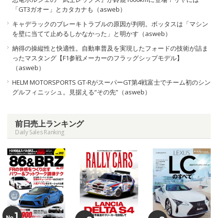
「GT3ガオー」とカタカナも（asweb）
キャデラックのブレーキトラブルの原因が判明。ボッタスは「マシン
を壁に当てて止めるしかなかった」と明かす（asweb）
納得の操縦性と快適性。自動車普及を実現したフォードの技術が詰ま
ったマスタング【F1参戦メーカーのフラッグシップモデル】
（asweb）
HELM MOTORSPORTS GT-RがスーパーGT第4戦富士でチーム初のシン
グルフィニッシュ。見据える“その先”（asweb）
前日売上ランキング
Daily Sales Ranking