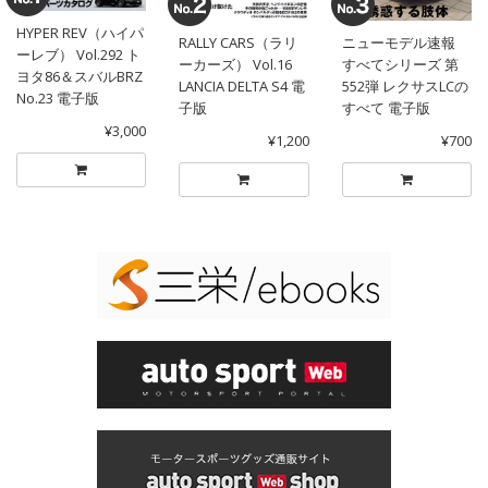
HYPER REV（ハイパ
RALLY CARS（ラリ
ニューモデル速報
ーレブ） Vol.292 ト
ーカーズ） Vol.16
すべてシリーズ 第
ヨタ86＆スバルBRZ
LANCIA DELTA S4 電
552弾 レクサスLCの
No.23 電子版
子版
すべて 電子版
¥3,000
¥1,200
¥700