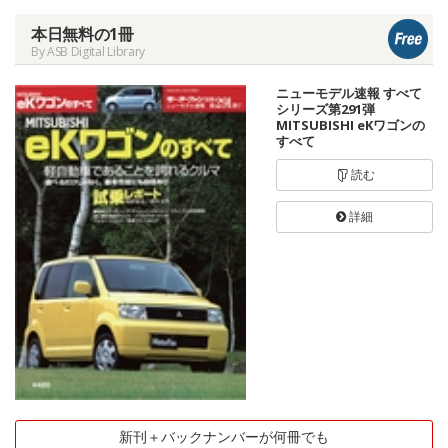
本日無料の1冊
By ASB Digital Library
ニューモデル速報 すべて
シリーズ第291弾
MITSUBISHI eKワゴンの
すべて
読む
詳細
新刊＋バックナンバーが何冊でも