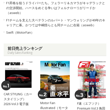
F1昇格を狙うドライバーたち。フェラーリ＆カマラがキャデラックと
の交渉開始。ハースをめぐる争いはフォルナローリがリードか
（asweb）
F1チームを支えた大ベテランのルパート・マンウォリングが49年のキ
ャリアに幕。かつては中嶋悟らとも同チームに在籍（asweb）
Swift（MotorFan）
前日売上ランキング
Daily Sales Ranking
CAR STYLING（カー
スタイリング）
Motor Fan
F速（エフソク）
2026 Vol.3 電子版
illustrated（モータ
Premium Vol.3 角田