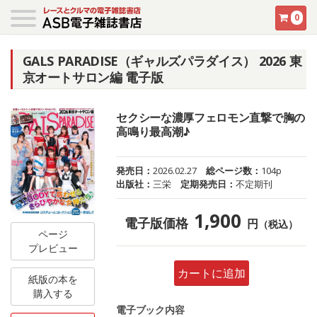
0
GALS PARADISE（ギャルズパラダイス） 2026 東
京オートサロン編 電子版
セクシーな濃厚フェロモン直撃で胸の
高鳴り最高潮♪
発売日：
2026.02.27
総ページ数：
104p
出版社：
三栄
定期発売日：
不定期刊
1,900
電子版価格
円
（税込）
ページ
プレビュー
カートに追加
紙版の本を
購入する
電子ブック内容