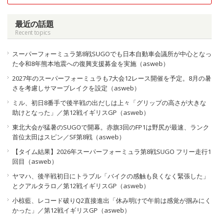
最近の話題
Recent topics
スーパーフォーミュラ第8戦SUGOでも日本自動車会議所が中心となっ
た令和8年熊本地震への復興支援募金を実施（asweb）
2027年のスーパーフォーミュラも7大会12レース開催を予定。8月の暑
さを考慮しサマーブレイクを設定（asweb）
ミル、初日8番手で後半戦の出だしは上々「グリップの高さが大きな
助けとなった」／第12戦イギリスGP（asweb）
東北大会が猛暑のSUGOで開幕。赤旗3回のFP1は野尻が最速、ランク
首位太田はスピン／SF第8戦（asweb）
【タイム結果】2026年スーパーフォーミュラ第8戦SUGO フリー走行1
回目（asweb）
ヤマハ、後半戦初日にトラブル「バイクの感触も良くなく緊張した」
とクアルタラロ／第12戦イギリスGP（asweb）
小椋藍、レコード破りQ2直接進出「休み明けで午前は感覚が掴みにく
かった」／第12戦イギリスGP（asweb）