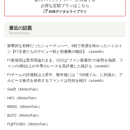
お得な定額プランはこちら
ASBデジタルライブラリ
最近の話題
Recent topics
衝撃的な初陣だったシューマッハー。6戦で美酒を味わったハミルト
ン【F1王者たちのデビュー戦と初優勝の物語】（asweb）
F1新規則は賛否両論のまま。CEOは“ファン最優先”の姿勢を強調、フ
ァンの6割以上が今季のレースを高評価した統計も（asweb）
F1チームの評価額は上昇中、数年後には「100億ドル」に到達か。ア
ルピーヌ株式を保有するファンドは売却を検討（asweb）
Swift（MotorFan）
HKS（MotorFan）
BRIDE（MotorFan）
BLITZ（MotorFan）
FUJITSUBO（MotorFan）