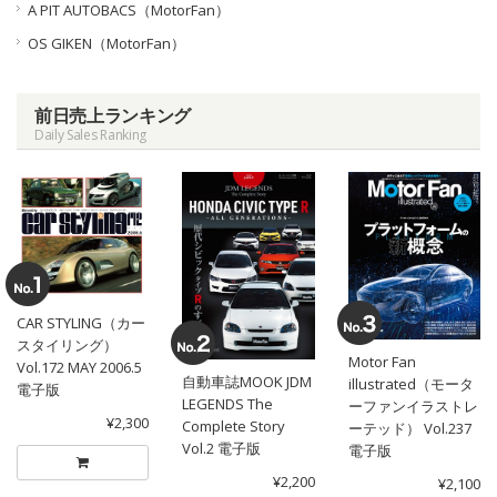
A PIT AUTOBACS（MotorFan）
OS GIKEN（MotorFan）
前日売上ランキング
Daily Sales Ranking
CAR STYLING（カー
スタイリング）
Motor Fan
Vol.172 MAY 2006.5
自動車誌MOOK JDM
illustrated（モータ
電子版
LEGENDS The
ーファンイラストレ
¥2,300
Complete Story
ーテッド） Vol.237
Vol.2 電子版
電子版
¥2,200
¥2,100