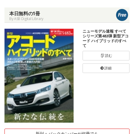
本日無料の1冊
By ASB Digital Library
ニューモデル速報 すべて
シリーズ第483弾 新型アコ
ード ハイブリッドのすべ
て
読む
詳細
新刊＋バックナンバーが何冊でも