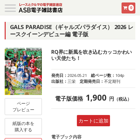
0
GALS PARADISE（ギャルズパラダイス） 2026 レ
ースクイーンデビュー編 電子版
RQ界に新風を吹き込むカッコかわい
い天使たち！
発売日：
2026.05.21
総ページ数：
104p
出版社：
三栄
定期発売日：
不定期刊
1,900
電子版価格
円
（税込）
ページ
プレビュー
カートに追加
紙版の本を
購入する
電子ブック内容