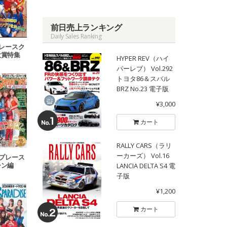
前日売上ランキング
Daily Sales Ranking
日本レースク
大賞特集
HYPER REV（ハイ
パーレブ） Vol.292
トヨタ86＆スバル
BRZ No.23 電子版
¥3,000
カート
RALLY CARS（ラリ
ーカーズ） Vol.16
トップレース
ーン編
LANCIA DELTA S4 電
子版
¥1,200
カート