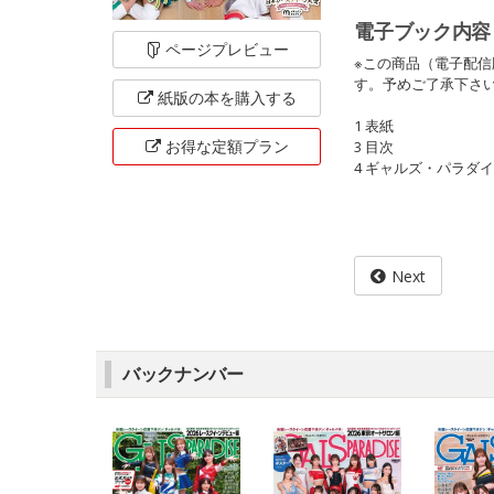
電子ブック内容
ページ
プレビュー
※この商品（電子配
す。予めご了承下さ
紙版の本を
購入する
1 表紙
お得な定額
プラン
3 目次
4 ギャルズ・パラダイ
Next
バックナンバー