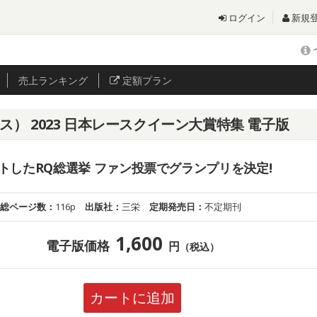
ログイン
新規
売上
ランキング
定額プラン
ダイス） 2023 日本レースクイーン大賞特集 電子版
トしたRQ総選挙 ファン投票でグランプリを決定!
総ページ数：
116p
出版社：
三栄
定期発売日：
不定期刊
1,600
電子版価格
円
（税込）
カートに追加