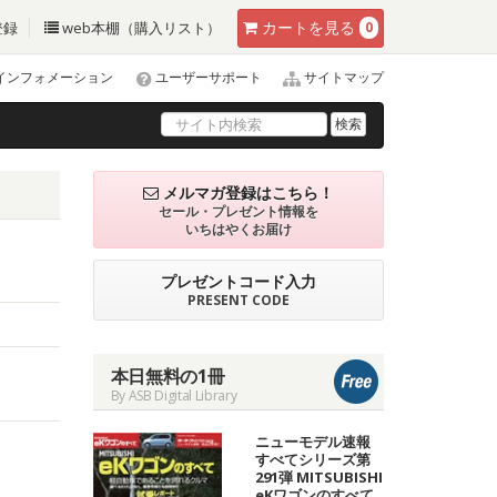
カート
を見る
登録
web本棚（購入リスト）
0
インフォメーション
ユーザーサポート
サイトマップ
検索
メルマガ登録はこちら！
セール・プレゼント情報を
いちはやくお届け
プレゼントコード入力
PRESENT CODE
本日無料の1冊
By ASB Digital Library
ニューモデル速報
すべてシリーズ第
291弾 MITSUBISHI
eKワゴンのすべて