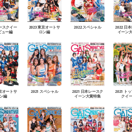
2022 
レースクイー
2023 東京オートサ
2022 スペシャル
イーン
ビュー編
ロン編
東京オートサ
2021 スペシャル
2021 日本レースク
2021 
ン編
イーン大賞特集
クイ