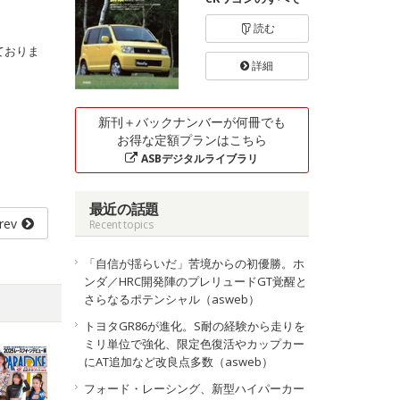
読む
ておりま
詳細
新刊＋バックナンバーが何冊でも
お得な定額プランはこちら
ASBデジタルライブラリ
最近の話題
rev
Recent topics
「自信が揺らいだ」苦境からの初優勝。ホ
ンダ／HRC開発陣のプレリュードGT覚醒と
さらなるポテンシャル（asweb）
トヨタGR86が進化。S耐の経験から走りを
ミリ単位で強化、限定色復活やカップカー
にAT追加など改良点多数（asweb）
フォード・レーシング、新型ハイパーカー