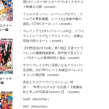
用5.4リッターV8“コヨーテ”のダイナモテス
ト映像を公開（asweb）
フェルスタッペン・レーシングがマニ・ク
ールで今季初優勝。レース2は赤旗中断の
波乱／GTWCヨーロッパ（asweb）
レースクイー
ュー編
マレーシアでのF1バーレーンGPは、トワイ
ライトレースでなくデイレースに。決勝は
現地15時スタート（asweb）
【中野信治のF1分析／第11戦】王者マクラ
ーレンの優勝戦線復帰。前半戦で見えたト
ップ4チームの車両特性と強み（asweb）
サマーブレイク中に活発になるドライバー
交渉戦。2027年F1シート未確定のペレスと
オコンの選択肢（asweb）
東京オートサ
先生とデグナーでバリエーション対
ン編
決！ “年寄りのズルさ”も伝授？【後藤佑
紀と学ぶSF写真道Season 2】（asweb）
Swift（MotorFan）
HKS（MotorFan）