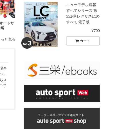
ニューモデル速報
すべてシリーズ 第
552弾 レクサスLCの
すべて 電子版
東京オートサ
ン編
¥700
もっと見る
カート
場合
ペー
らス
ご了