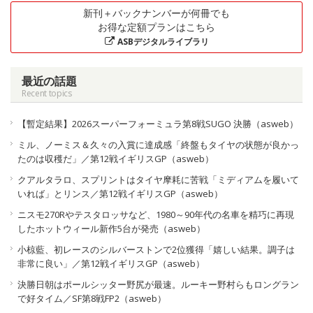
新刊＋バックナンバーが何冊でも
お得な定額プランはこちら
ASBデジタルライブラリ
最近の話題
Recent topics
【暫定結果】2026スーパーフォーミュラ第8戦SUGO 決勝（asweb）
ミル、ノーミス＆久々の入賞に達成感「終盤もタイヤの状態が良かっ
たのは収穫だ」／第12戦イギリスGP（asweb）
クアルタラロ、スプリントはタイヤ摩耗に苦戦「ミディアムを履いて
いれば」とリンス／第12戦イギリスGP（asweb）
ニスモ270Rやテスタロッサなど、1980～90年代の名車を精巧に再現
したホットウィール新作5台が発売（asweb）
小椋藍、初レースのシルバーストンで2位獲得「嬉しい結果。調子は
非常に良い」／第12戦イギリスGP（asweb）
決勝日朝はポールシッター野尻が最速。ルーキー野村らもロングラン
で好タイム／SF第8戦FP2（asweb）