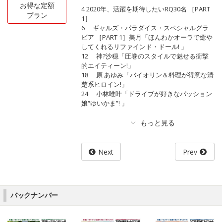
お得な定額
4 2020年、活躍を期待したいRQ30名 ［PART
プラン
1］
6 ギャルズ・パラダイス・スペシャルグラ
ビア ［PART 1］美月「ほんわかオーラで癒や
してくれるリファインド・ドール! 」
12 神?沙穏「圧巻のスタイルで魅せる衝撃
的エイティーン!」
18 原 あゆみ「バイオリン＆料理が得意な清
楚系ヒロイン!」
24 小林唯叶「ドライブが好きなパッション
娘“ゆいかま”! 」
Next
Prev
バックナンバー