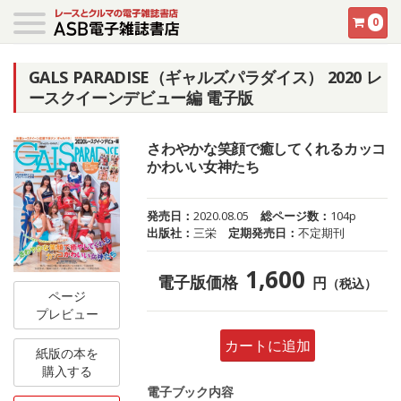
0
GALS PARADISE（ギャルズパラダイス） 2020 レ
ースクイーンデビュー編 電子版
さわやかな笑顔で癒してくれるカッコ
かわいい女神たち
発売日：
2020.08.05
総ページ数：
104p
出版社：
三栄
定期発売日：
不定期刊
1,600
電子版価格
円
（税込）
ページ
プレビュー
カートに追加
紙版の本を
購入する
電子ブック内容