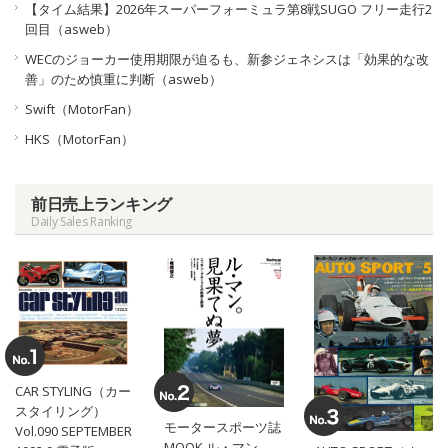
【タイム結果】2026年スーパーフォーミュラ第8戦SUGO フリー走行2
回目（asweb）
WECのジョーカー使用期限が迫るも、新参ジェネシスは「効果的な改
善」のため慎重に判断（asweb）
Swift（MotorFan）
HKS（MotorFan）
前日売上ランキング
Daily Sales Ranking
CAR STYLING（カー
スタイリング）
モータースポーツ誌
Vol.090 SEPTEMBER
MOOK ル・マン。