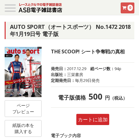
0
AUTO SPORT（オートスポーツ） No.1472 2018
年1月19日号 電子版
THE SCOOP! シート争奪戦の真相
発売日：
2017.12.29
総ページ数：
94p
出版社：
三栄書房
定期発売日：
毎月29日発売
500
電子版価格
円
（税込）
ページ
プレビュー
カートに追加
紙版の本を
購入する
電子ブック内容