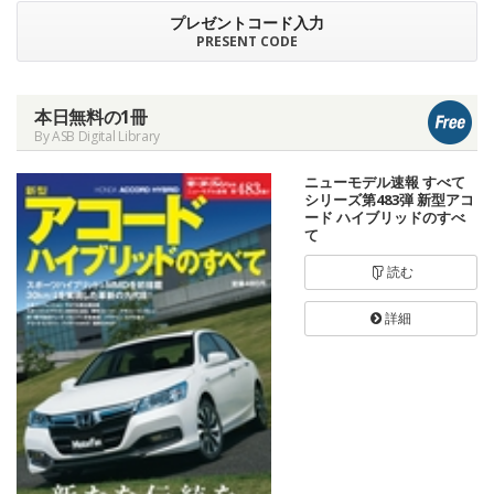
プレゼントコード入力
PRESENT CODE
本日無料の1冊
By ASB Digital Library
ニューモデル速報 すべて
シリーズ第483弾 新型アコ
ード ハイブリッドのすべ
て
読む
詳細