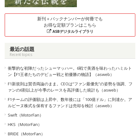
新刊＋バックナンバーが何冊でも
お得な定額プランはこちら
ASBデジタルライブラリ
最近の話題
Recent topics
衝撃的な初陣だったシューマッハー。6戦で美酒を味わったハミルト
ン【F1王者たちのデビュー戦と初優勝の物語】（asweb）
F1新規則は賛否両論のまま。CEOは“ファン最優先”の姿勢を強調、フ
ァンの6割以上が今季のレースを高評価した統計も（asweb）
F1チームの評価額は上昇中、数年後には「100億ドル」に到達か。ア
ルピーヌ株式を保有するファンドは売却を検討（asweb）
Swift（MotorFan）
HKS（MotorFan）
BRIDE（MotorFan）