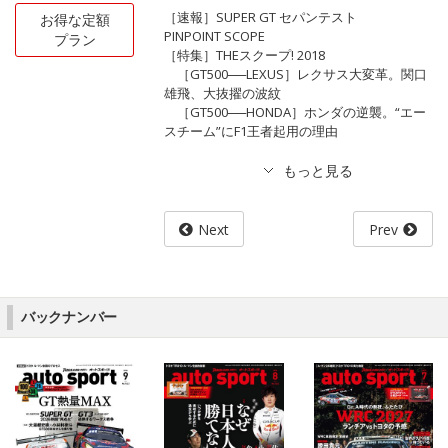
［速報］SUPER GT セパンテスト
お得な定額
PINPOINT SCOPE
プラン
［特集］THEスクープ! 2018
［GT500──LEXUS］レクサス大変革。関口
雄飛、大抜擢の波紋
［GT500──HONDA］ホンダの逆襲。“エー
スチーム”にF1王者起用の理由
Next
Prev
バックナンバー