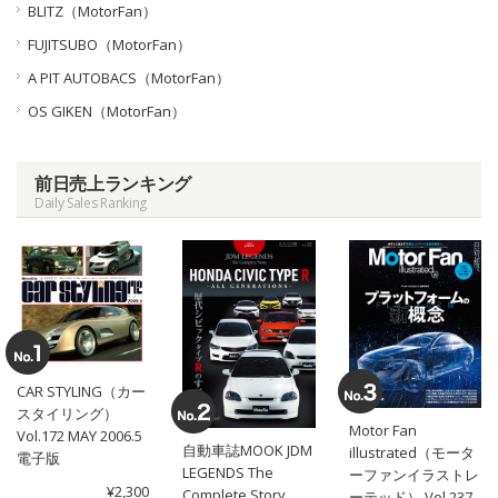
BLITZ（MotorFan）
FUJITSUBO（MotorFan）
A PIT AUTOBACS（MotorFan）
OS GIKEN（MotorFan）
前日売上ランキング
Daily Sales Ranking
CAR STYLING（カー
スタイリング）
Motor Fan
Vol.172 MAY 2006.5
自動車誌MOOK JDM
illustrated（モータ
電子版
LEGENDS The
ーファンイラストレ
¥2,300
Complete Story
ーテッド） Vol.237