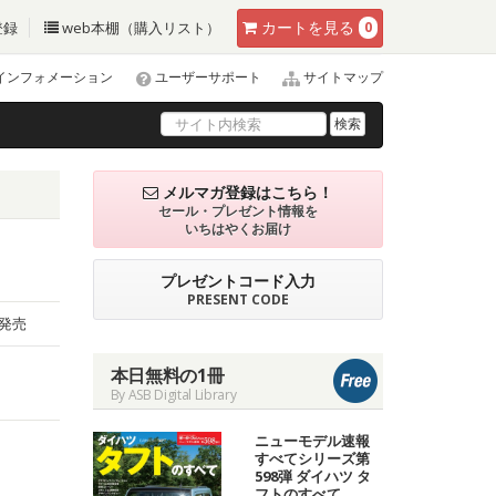
カート
を見る
登録
web本棚（購入リスト）
0
インフォメーション
ユーザーサポート
サイトマップ
検索
メルマガ登録はこちら！
セール・プレゼント情報を
いちはやくお届け
プレゼントコード入力
PRESENT CODE
日発売
本日無料の1冊
By ASB Digital Library
ニューモデル速報
すべてシリーズ第
598弾 ダイハツ タ
フトのすべて