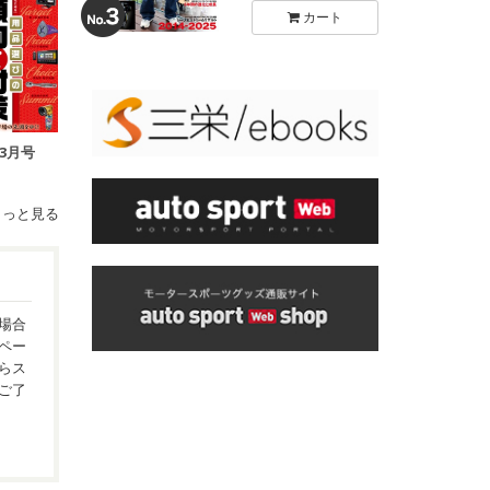
カート
年3月号
もっと見る
場合
ペー
らス
ご了