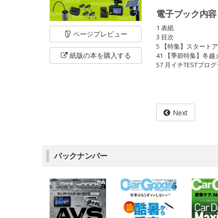
電子ブック内容
1 表紙
ページ
プレビュー
3 目次
5 【特集】スタートア
紙版の本を
購入する
41 【季節特集】冬
57 月イチTESTプ
Next
バックナンバー