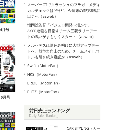
スーパーGTでクラッシュのフラガ、メディ
カルチェックは“合格”。今週末のSF第8戦に
出走へ（asweb）
増岡総監督「パジェロ開発へ活かす」
年4月号
AXCR連覇を目指すチーム三菱ラリーアー
トの戦いがまもなくスタート（asweb）
メルセデスは夏休み明けに大型アップデー
トへ。競争力向上のため、チームメイトバ
トルも引き続き容認か（asweb）
Swift（MotorFan）
HKS（MotorFan）
BRIDE（MotorFan）
BLITZ（MotorFan）
10月号
前日売上ランキング
Daily Sales Ranking
CAR STYLING（カー