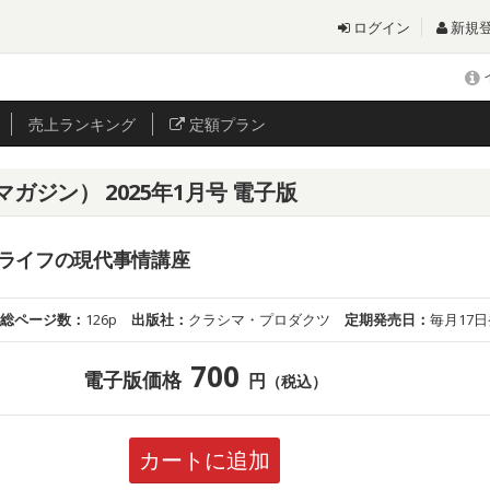
ログイン
新規
売上
ランキング
定額プラン
ッズマガジン） 2025年1月号 電子版
ライフの現代事情講座
総ページ数：
126p
出版社：
クラシマ・プロダクツ
定期発売日：
毎月17
700
電子版価格
円
（税込）
カートに追加