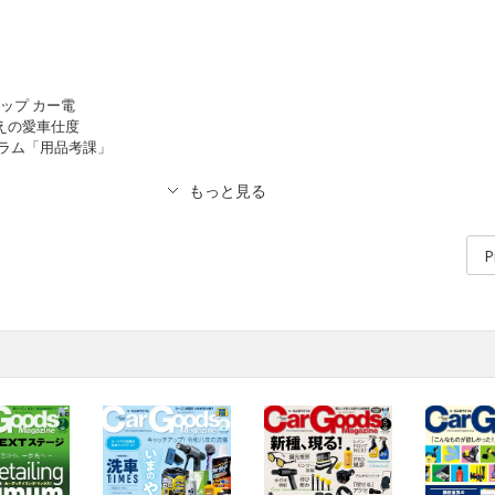
ップ カー電
越えの愛車仕度
ログラム「用品考課」
P