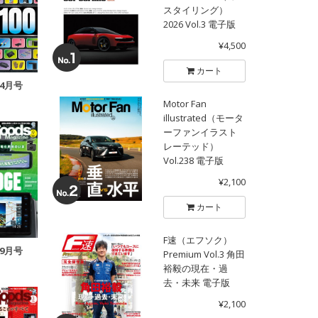
スタイリング）
2026 Vol.3 電子版
¥4,500
カート
年4月号
Motor Fan
illustrated（モータ
ーファンイラスト
レーテッド）
Vol.238 電子版
¥2,100
カート
F速（エフソク）
年9月号
Premium Vol.3 角田
裕毅の現在・過
去・未来 電子版
¥2,100