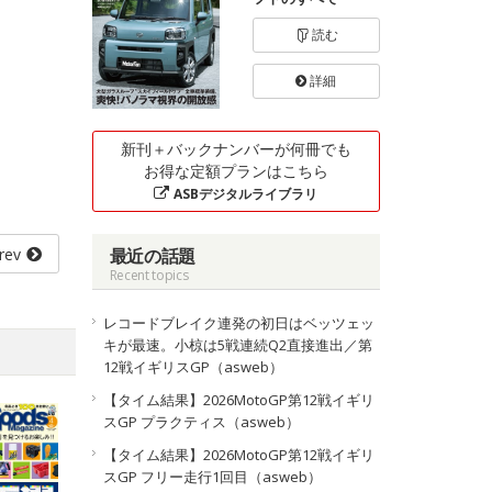
読む
詳細
新刊＋バックナンバーが何冊でも
お得な定額プランはこちら
ASBデジタルライブラリ
rev
最近の話題
Recent topics
レコードブレイク連発の初日はベッツェッ
キが最速。小椋は5戦連続Q2直接進出／第
12戦イギリスGP（asweb）
【タイム結果】2026MotoGP第12戦イギリ
スGP プラクティス（asweb）
【タイム結果】2026MotoGP第12戦イギリ
スGP フリー走行1回目（asweb）