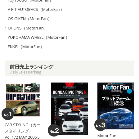
A PIT AUTOBACS（MotorFan）
OS GIKEN（MotorFan）
OHLINS（MotorFan）
YOKOHAMA WHEEL（MotorFan）
ENKEI（MotorFan）
前日売上ランキング
Daily Sales Ranking
CAR STYLING（カー
スタイリング）
Motor Fan
Vol.172 MAY 2006.5