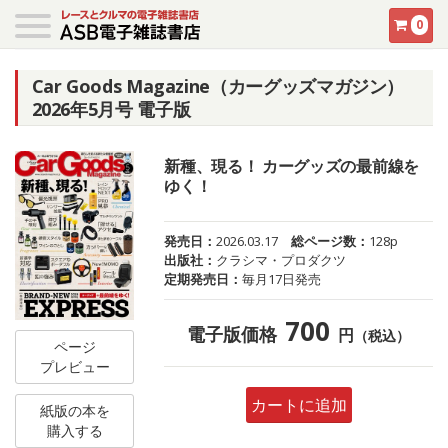
0
Car Goods Magazine（カーグッズマガジン）
2026年5月号 電子版
新種、現る！ カーグッズの最前線を
ゆく！
発売日：
2026.03.17
総ページ数：
128p
出版社：
クラシマ・プロダクツ
定期発売日：
毎月17日発売
700
電子版価格
円
（税込）
ページ
プレビュー
カートに追加
紙版の本を
購入する