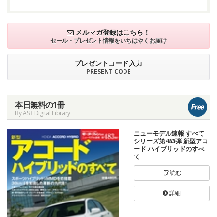
メルマガ登録はこちら！
セール・プレゼント情報を
いちはやくお届け
プレゼントコード入力
PRESENT CODE
本日無料の1冊
By ASB Digital Library
ニューモデル速報 すべて
シリーズ第483弾 新型アコ
ード ハイブリッドのすべ
て
読む
詳細