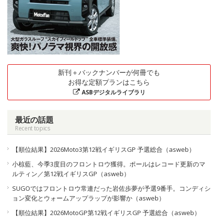
新刊＋バックナンバーが何冊でも
お得な定額プランはこちら
ASBデジタルライブラリ
最近の話題
Recent topics
【順位結果】2026Moto3第12戦イギリスGP 予選総合（asweb）
小椋藍、今季3度目のフロントロウ獲得。ポールはレコード更新のマ
ルティン／第12戦イギリスGP（asweb）
SUGOではフロントロウ常連だった岩佐歩夢が予選9番手。コンディシ
ョン変化とウォームアップラップが影響か（asweb）
【順位結果】2026MotoGP第12戦イギリスGP 予選総合（asweb）