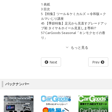
1 表紙
3 目次
5 【特集】ツール＆ケミカルズ ＝令和版＝ク
ルマいじり講座
45 【季節特集】足元から見直すグレードアッ
プ術 タイヤ＆ホイール見直しま専科!?
57 CarGoods Seasonal「キンモクセイの香
り」
Next
Prev
バックナンバー