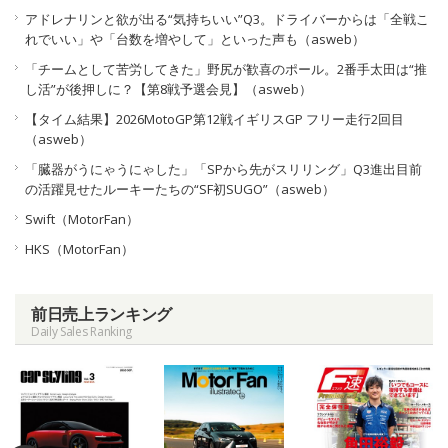
アドレナリンと欲が出る“気持ちいい”Q3。ドライバーからは「全戦こ
れでいい」や「台数を増やして」といった声も（asweb）
「チームとして苦労してきた」野尻が歓喜のポール。2番手太田は“推
し活”が後押しに？【第8戦予選会見】（asweb）
【タイム結果】2026MotoGP第12戦イギリスGP フリー走行2回目
（asweb）
「臓器がうにゃうにゃした」「SPから先がスリリング」Q3進出目前
の活躍見せたルーキーたちの“SF初SUGO”（asweb）
Swift（MotorFan）
HKS（MotorFan）
前日売上ランキング
Daily Sales Ranking