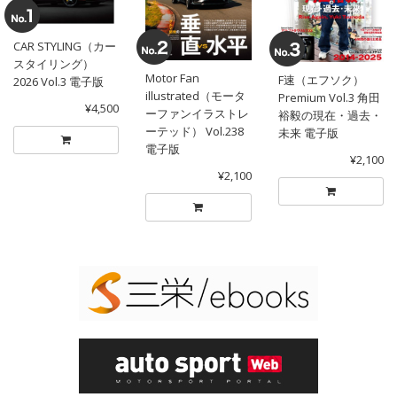
CAR STYLING（カー
スタイリング）
Motor Fan
F速（エフソク）
2026 Vol.3 電子版
illustrated（モータ
Premium Vol.3 角田
¥4,500
ーファンイラストレ
裕毅の現在・過去・
ーテッド） Vol.238
未来 電子版
電子版
¥2,100
¥2,100