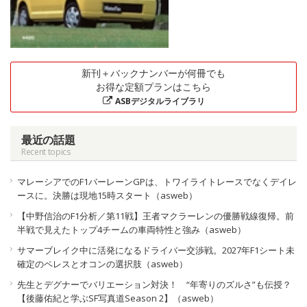
新刊＋バックナンバーが何冊でも
お得な定額プランはこちら
ASBデジタルライブラリ
最近の話題
Recent topics
マレーシアでのF1バーレーンGPは、トワイライトレースでなくデイレ
ースに。決勝は現地15時スタート（asweb）
【中野信治のF1分析／第11戦】王者マクラーレンの優勝戦線復帰。前
半戦で見えたトップ4チームの車両特性と強み（asweb）
サマーブレイク中に活発になるドライバー交渉戦。2027年F1シート未
確定のペレスとオコンの選択肢（asweb）
先生とデグナーでバリエーション対決！ “年寄りのズルさ”も伝授？
【後藤佑紀と学ぶSF写真道Season 2】（asweb）