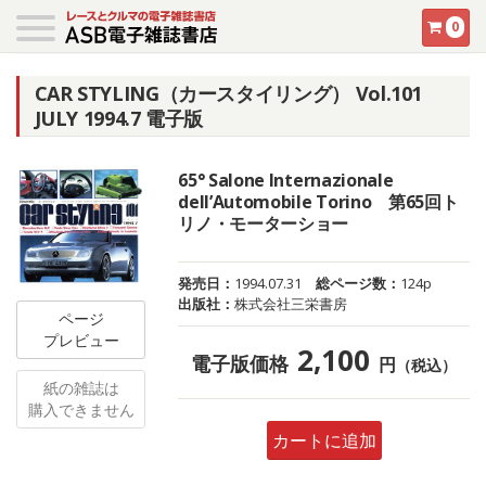
0
CAR STYLING（カースタイリング） Vol.101
JULY 1994.7 電子版
65° Salone Internazionale
dell’Automobile Torino 第65回ト
リノ・モーターショー
発売日：
1994.07.31
総ページ数：
124p
出版社：
株式会社三栄書房
ページ
プレビュー
2,100
電子版価格
円
（税込）
紙の雑誌は
購入できません
カートに追加