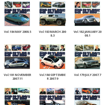
Vol.184 MAY 2008.5
Vol.183 MARCH 200
Vol.182 JANUARY 20
8.3
08.1
Vol.181 NOVEMBER
Vol.180 SEPTEMBE
Vol.179 JULY 2007.7
2007.11
R 2007.9