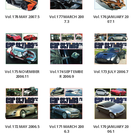
Vol.178 MAY 2007.5
Vol.177 MARCH 200
Vol.176 JANUARY 20
7.3
07.1
Vol.175 NOVEMBER
Vol.174 SEPTEMBE
Vol.173 JULY 2006.7
2006.11
R 2006.9
Vol.172 MAY 2006.5
Vol.171 MARCH 200
Vol.170 JANUARY 20
6.3
06.1