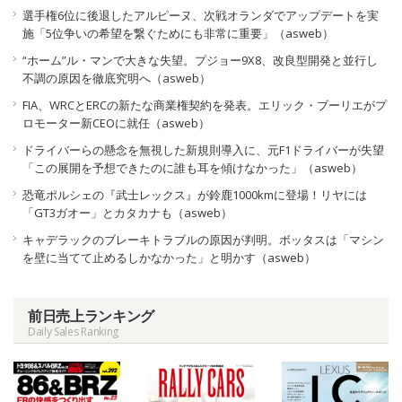
選手権6位に後退したアルピーヌ、次戦オランダでアップデートを実
施「5位争いの希望を繋ぐためにも非常に重要」（asweb）
“ホーム”ル・マンで大きな失望。プジョー9X8、改良型開発と並行し
不調の原因を徹底究明へ（asweb）
FIA、WRCとERCの新たな商業権契約を発表。エリック・ブーリエがプ
ロモーター新CEOに就任（asweb）
ドライバーらの懸念を無視した新規則導入に、元F1ドライバーが失望
「この展開を予想できたのに誰も耳を傾けなかった」（asweb）
恐竜ポルシェの『武士レックス』が鈴鹿1000kmに登場！リヤには
「GT3ガオー」とカタカナも（asweb）
キャデラックのブレーキトラブルの原因が判明。ボッタスは「マシン
を壁に当てて止めるしかなかった」と明かす（asweb）
前日売上ランキング
Daily Sales Ranking