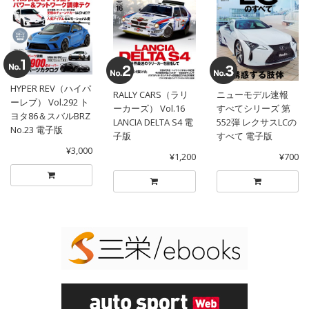
HYPER REV（ハイパ
RALLY CARS（ラリ
ニューモデル速報
ーレブ） Vol.292 ト
ーカーズ） Vol.16
すべてシリーズ 第
ヨタ86＆スバルBRZ
LANCIA DELTA S4 電
552弾 レクサスLCの
No.23 電子版
子版
すべて 電子版
¥3,000
¥1,200
¥700