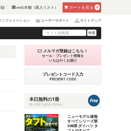
カート
を見る
登録
web本棚（購入リスト）
0
インフォメーション
ユーザーサポート
サイトマップ
検索
メルマガ登録はこちら！
セール・プレゼント情報を
いちはやくお届け
プレゼントコード入力
PRESENT CODE
本日無料の1冊
By ASB Digital Library
ニューモデル速報
すべてシリーズ第
598弾 ダイハツ タ
フトのすべて