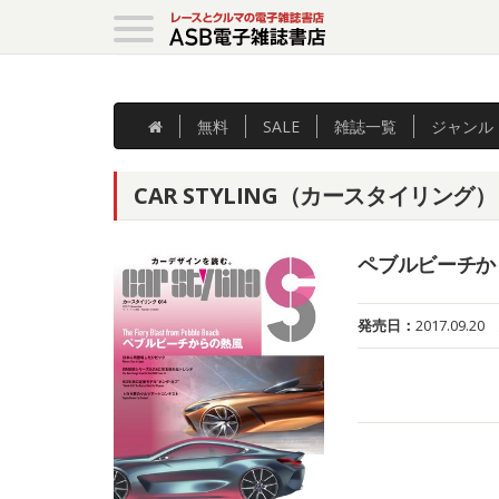
無料
SALE
雑誌
一覧
ジャンル
CAR STYLING（カースタイリング） V
ペブルビーチか
発売日：
2017.09.20