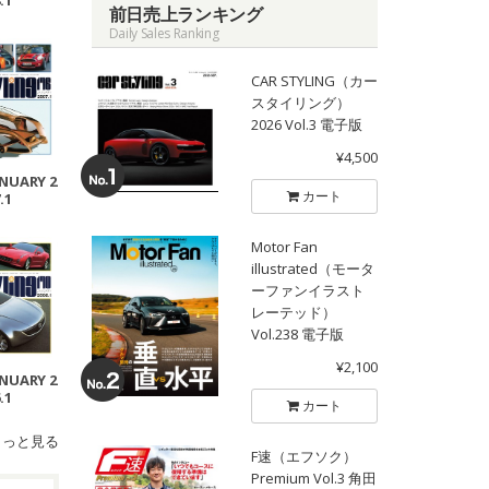
.1
前日売上ランキング
Daily Sales Ranking
CAR STYLING（カー
スタイリング）
2026 Vol.3 電子版
¥4,500
ANUARY 2
カート
.1
Motor Fan
illustrated（モータ
ーファンイラスト
レーテッド）
Vol.238 電子版
¥2,100
ANUARY 2
.1
カート
もっと見る
F速（エフソク）
Premium Vol.3 角田