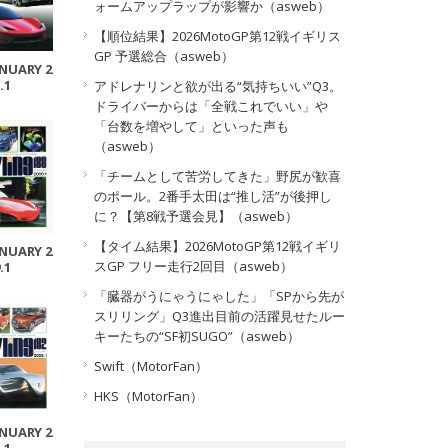
ォームアップラップが影響か（asweb）
【順位結果】2026MotoGP第12戦イギリス
GP 予選総合（asweb）
ANUARY 2
.1
アドレナリンと欲が出る“気持ちいい”Q3。
ドライバーからは「全戦これでいい」や
「台数を増やして」といった声も
（asweb）
「チームとして苦労してきた」野尻が歓喜
のポール。2番手太田は“推し活”が後押し
に？【第8戦予選会見】（asweb）
【タイム結果】2026MotoGP第12戦イギリ
ANUARY 2
スGP フリー走行2回目（asweb）
.1
「臓器がうにゃうにゃした」「SPから先が
スリリング」Q3進出目前の活躍見せたルー
キーたちの“SF初SUGO”（asweb）
Swift（MotorFan）
HKS（MotorFan）
ANUARY 2