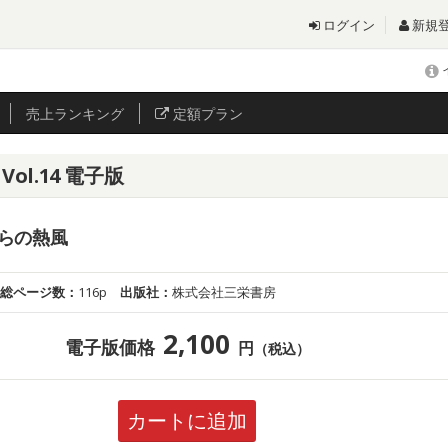
ログイン
新規
売上
ランキング
定額プラン
ol.14 電子版
らの熱風
総ページ数：
116p
出版社：
株式会社三栄書房
2,100
電子版価格
円
（税込）
カートに追加