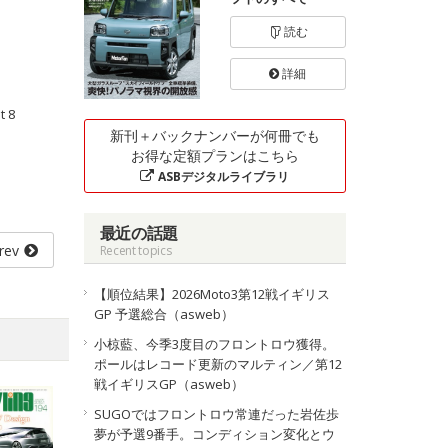
読む
詳細
 8
新刊＋バックナンバーが何冊でも
お得な定額プランはこちら
ASBデジタルライブラリ
最近の話題
rev
Recent topics
【順位結果】2026Moto3第12戦イギリス
GP 予選総合（asweb）
小椋藍、今季3度目のフロントロウ獲得。
ポールはレコード更新のマルティン／第12
戦イギリスGP（asweb）
SUGOではフロントロウ常連だった岩佐歩
夢が予選9番手。コンディション変化とウ