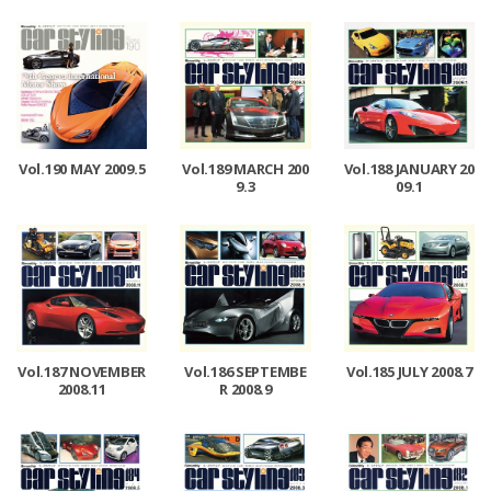
Vol.190 MAY 2009.5
Vol.189 MARCH 200
Vol.188 JANUARY 20
9.3
09.1
Vol.187 NOVEMBER
Vol.186 SEPTEMBE
Vol.185 JULY 2008.7
2008.11
R 2008.9