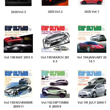
2025 Vol.2
2025 Vol.1
2026 Vol.3
Vol.196 MAY 2010.5
Vol.195 MARCH 201
Vol.194 JANUARY 20
0.3
10.1
Vol.193 NOVEMBER
Vol.192 SEPTEMBE
Vol.191 JULY 2009.7
2009.11
R 2009.9