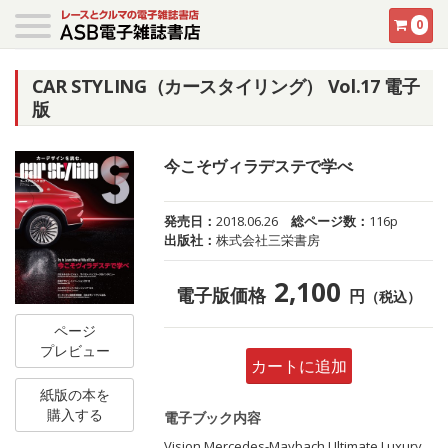
0
CAR STYLING（カースタイリング） Vol.17 電子
版
今こそヴィラデステで学べ
発売日：
2018.06.26
総ページ数：
116p
出版社：
株式会社三栄書房
2,100
電子版価格
円
（税込）
ページ
プレビュー
カートに追加
紙版の本を
購入する
電子ブック内容
Vision Mercedes-Maybach Ultimate Luxury