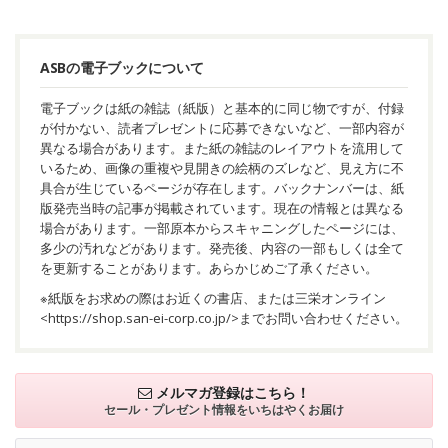
ASBの電子ブックについて
電子ブックは紙の雑誌（紙版）と基本的に同じ物ですが、付録
が付かない、読者プレゼントに応募できないなど、一部内容が
異なる場合があります。また紙の雑誌のレイアウトを流用して
いるため、画像の重複や見開きの絵柄のズレなど、見え方に不
具合が生じているページが存在します。バックナンバーは、紙
版発売当時の記事が掲載されています。現在の情報とは異なる
場合があります。一部原本からスキャニングしたページには、
多少の汚れなどがあります。発売後、内容の一部もしくは全て
を更新することがあります。あらかじめご了承ください。
※紙版をお求めの際はお近くの書店、または三栄オンライン
<
https://shop.san-ei-corp.co.jp/
>までお問い合わせください。
メルマガ登録はこちら！
セール・プレゼント情報を
いちはやくお届け