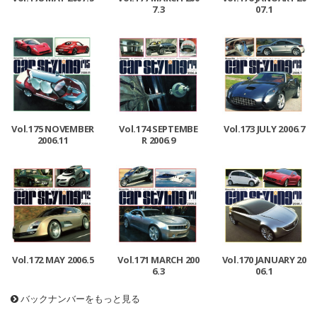
7.3
07.1
Vol.175 NOVEMBER
Vol.174 SEPTEMBE
Vol.173 JULY 2006.7
2006.11
R 2006.9
Vol.172 MAY 2006.5
Vol.171 MARCH 200
Vol.170 JANUARY 20
6.3
06.1
バックナンバーをもっと見る