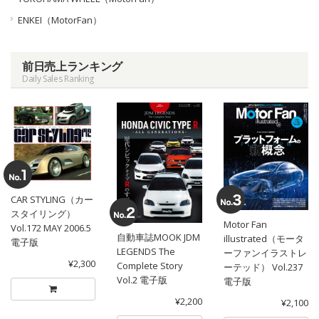
ENKEI（MotorFan）
前日売上ランキング
Daily Sales Ranking
CAR STYLING（カー
スタイリング）
Motor Fan
Vol.172 MAY 2006.5
自動車誌MOOK JDM
illustrated（モータ
電子版
LEGENDS The
ーファンイラストレ
¥2,300
Complete Story
ーテッド） Vol.237
Vol.2 電子版
電子版
¥2,200
¥2,100