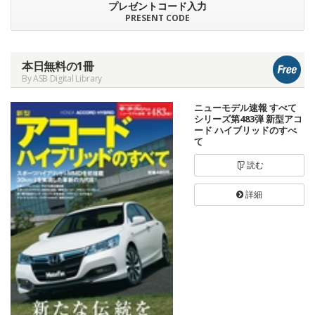
プレゼントコード入力
PRESENT CODE
本日無料の1冊
By ASB Digital Library
ニューモデル速報 すべて
シリーズ第483弾 新型アコ
ード ハイブリッドのすべ
て
読む
詳細