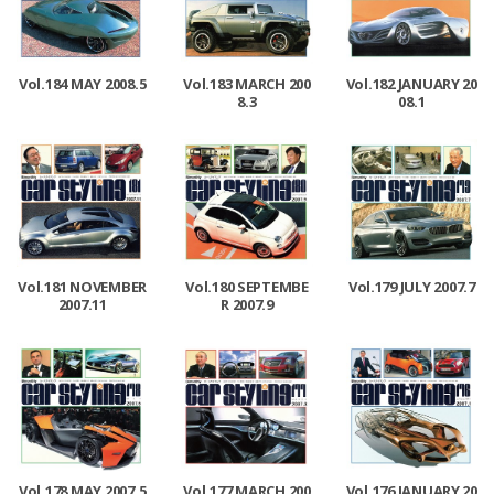
Vol.184 MAY 2008.5
Vol.183 MARCH 200
Vol.182 JANUARY 20
8.3
08.1
Vol.181 NOVEMBER
Vol.180 SEPTEMBE
Vol.179 JULY 2007.7
2007.11
R 2007.9
Vol.178 MAY 2007.5
Vol.177 MARCH 200
Vol.176 JANUARY 20