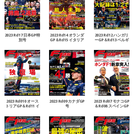
2023 Rd17 日本GP特
2023 Rd14 オランダ
2023 Rd12 ハンガリ
別号
GP＆Rd15 イタリア
ーGP＆Rd13 ベルギ
GP合併号
ーGP合併号
2023 Rd010 オース
2023 Rd09 カナダGP
2023 Rd07 モナコGP
トリアGP＆Rd11 イ
号
＆Rd08 スペインGP
ギリスGP合併号
号