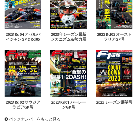
2023 Rd04 アゼルバ
2023年シーズン最新
2023 Rd03 オースト
イジャンGP＆Rd05
メカニズム＆勢力展
ラリアGP号
マイアミGP号
望号
2023 Rd02 サウジア
2023 Rd01 バーレー
2023 シーズン展望号
ラビアGP号
ンGP号
バックナンバーをもっと見る