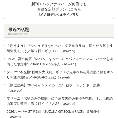
新刊＋バックナンバーが何冊でも
お得な定額プランはこちら
ASBデジタルライブラリ
最近の話題
Recent topics
「思うようにプッシュできなかった」クアルタラロ、掴んだ入賞を技
術違反で失う／第12戦イギリスGP（asweb）
BMW、高性能版『M2 CS』をベースにMパフォーマンス・パーツを装
備した限定車“Edition EDGE”を導入（asweb）
タイヤ“2本交換”戦略が大成功。ギブスが先輩ベルを最終盤で降しキャ
リア通算2勝目／NASCAR第23戦（asweb）
【順位結果】2026年インディカー第13戦ポートランド 決勝
（asweb）
マリーニ「お馴染みの展開」に予選改善の必要性を指摘。ミルは後続
の追突に落胆／第12戦イギリスGP（asweb）
2026スーパーGT第5戦『SUZUKA GT 300km RACE』参加条件
（asweb）