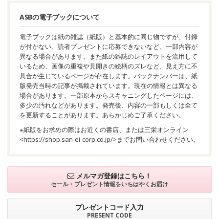
ASBの電子ブックについて
電子ブックは紙の雑誌（紙版）と基本的に同じ物ですが、付録
が付かない、読者プレゼントに応募できないなど、一部内容が
異なる場合があります。また紙の雑誌のレイアウトを流用して
いるため、画像の重複や見開きの絵柄のズレなど、見え方に不
具合が生じているページが存在します。バックナンバーは、紙
版発売当時の記事が掲載されています。現在の情報とは異なる
場合があります。一部原本からスキャニングしたページには、
多少の汚れなどがあります。発売後、内容の一部もしくは全て
を更新することがあります。あらかじめご了承ください。
※紙版をお求めの際はお近くの書店、または三栄オンライン
<
https://shop.san-ei-corp.co.jp/
>までお問い合わせください。
メルマガ登録はこちら！
セール・プレゼント情報を
いちはやくお届け
プレゼントコード入力
PRESENT CODE