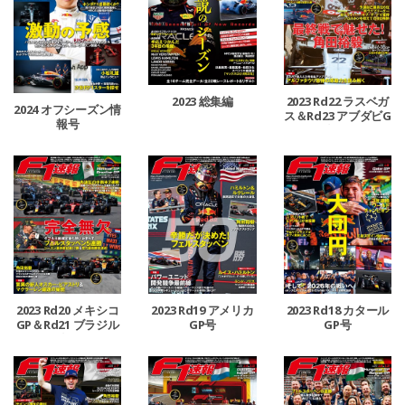
2023 総集編
2023 Rd22 ラスベガ
2024 オフシーズン情
ス＆Rd23 アブダビG
報号
P合併号
2023 Rd20 メキシコ
2023 Rd19 アメリカ
2023 Rd18 カタール
GP＆Rd21 ブラジル
GP号
GP号
GP合併号