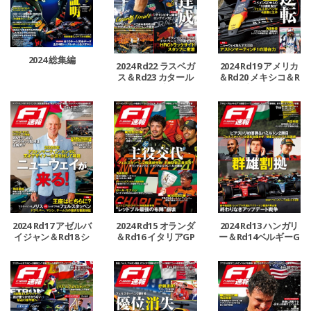
2024 総集編
2024 Rd22 ラスベガ
2024 Rd19 アメリカ
ス＆Rd23 カタール
＆Rd20 メキシコ＆R
＆Rd24 アブダビGP
d21 ブラジルGP号
号
2024 Rd17 アゼルバ
2024 Rd15 オランダ
2024 Rd13 ハンガリ
イジャン＆Rd18 シ
＆Rd16 イタリアGP
ー＆Rd14ベルギーG
ンガポールGP号
号
P号