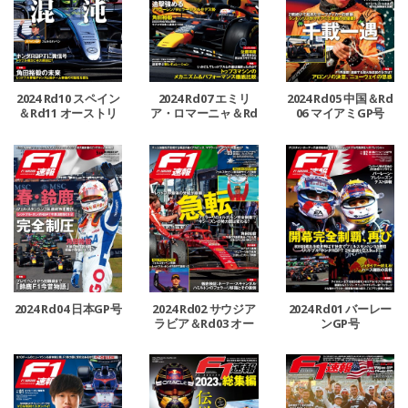
2024 Rd10 スペイン
2024 Rd07 エミリ
2024 Rd05 中国＆Rd
＆Rd11 オーストリ
ア・ロマーニャ＆Rd
06 マイアミGP号
ア＆Rd12 イギリスG
08 モナコ＆Rd09 カ
P号
ナダGP号
2024 Rd04 日本GP号
2024 Rd02 サウジア
2024 Rd01 バーレー
ラビア＆Rd03 オー
ンGP号
ストラリアGP号