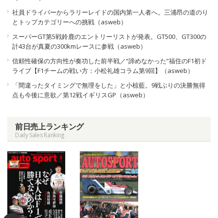
社員ドライバーからラリーレイドの国内第一人者へ。三浦昂の道のり
とトップカテゴリーへの挑戦（asweb）
スーパーGT第5戦鈴鹿のエントリーリストが発表。GT500、GT300の
計43台が真夏の300kmレースに参戦（asweb）
信頼性確保の方向性が奏功した前半戦／“諦めなかった”福住のF1初ド
ライブ【F1チームの戦い方：小松礼雄コラム第9回】（asweb）
「間違ったタイミングで無理をした」と小椋藍。9戦ぶりの決勝無得
点も今後に意欲／第12戦イギリスGP（asweb）
前日売上ランキング
Daily Sales Ranking