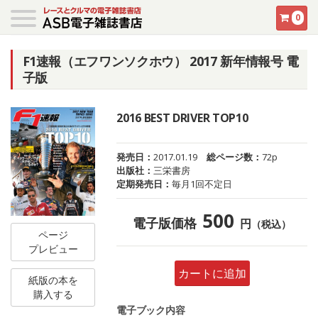
0
F1速報（エフワンソクホウ） 2017 新年情報号 電
子版
2016 BEST DRIVER TOP10
発売日：
2017.01.19
総ページ数：
72p
出版社：
三栄書房
定期発売日：
毎月1回不定日
500
電子版価格
円
（税込）
ページ
プレビュー
カートに追加
紙版の本を
購入する
電子ブック内容