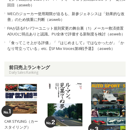
回目（asweb）
WECのジョーカー使用期限が迫るも、新参ジェネシスは「効果的な改
善」のため慎重に判断（asweb）
FIAが語るF1パワーユニット規則変更の舞台裏（1）メーカー救済措置
ADUOに弱点ありと認識。PU全体で評価する新制度を検討（asweb）
「食ってこそ上がる評価」「『はじめまして』ではなかったが」「か
なり苛立っている」etc.【SF Mix Voices第8戦予選】（asweb）
前日売上ランキング
Daily Sales Ranking
CAR STYLING（カー
スタイリング）