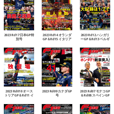
2023 Rd17 日本GP特
2023 Rd14 オランダ
2023 Rd12 ハンガリ
別号
GP＆Rd15 イタリア
ーGP＆Rd13 ベルギ
GP合併号
ーGP合併号
2023 Rd010 オース
2023 Rd09 カナダGP
2023 Rd07 モナコGP
トリアGP＆Rd11 イ
号
＆Rd08 スペインGP
ギリスGP合併号
号