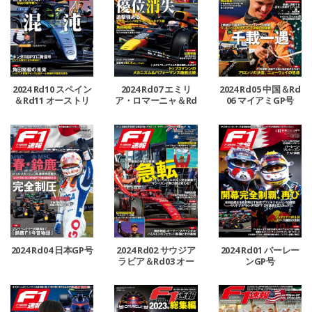
2024 Rd10 スペイン
2024 Rd07 エミリ
2024 Rd05 中国＆Rd
＆Rd11 オーストリ
ア・ロマーニャ＆Rd
06 マイアミGP号
ア＆Rd12 イギリスG
08 モナコ＆Rd09 カ
P号
ナダGP号
2024 Rd04 日本GP号
2024 Rd02 サウジア
2024 Rd01 バーレー
ラビア＆Rd03 オー
ンGP号
ストラリアGP号