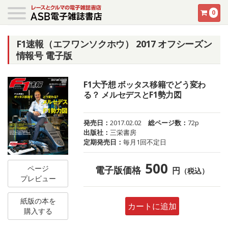
0
F1速報（エフワンソクホウ） 2017 オフシーズン
情報号 電子版
F1大予想 ボッタス移籍でどう変わ
る？ メルセデスとF1勢力図
発売日：
2017.02.02
総ページ数：
72p
出版社：
三栄書房
定期発売日：
毎月1回不定日
500
ページ
電子版価格
円
（税込）
プレビュー
紙版の本を
カートに追加
購入する