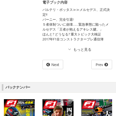
電子ブック内容
バルテリ・ボッタス≫≫メルセデス、正式決
定!!
バーニー、完全引退!
５者体制ついに崩壊……緊急事態に陥ったメ
ルセデス「王者が抱えるアキレス腱。」
ほんと? どうなる? 重大トピック大検証
2017年F1全コンストラクタープレ通信簿
Next
Prev
バックナンバー