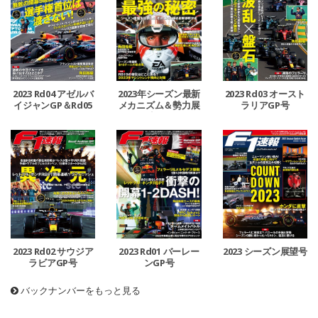
2023 Rd04 アゼルバ
2023年シーズン最新
2023 Rd03 オースト
イジャンGP＆Rd05
メカニズム＆勢力展
ラリアGP号
マイアミGP号
望号
2023 Rd02 サウジア
2023 Rd01 バーレー
2023 シーズン展望号
ラビアGP号
ンGP号
バックナンバーをもっと見る