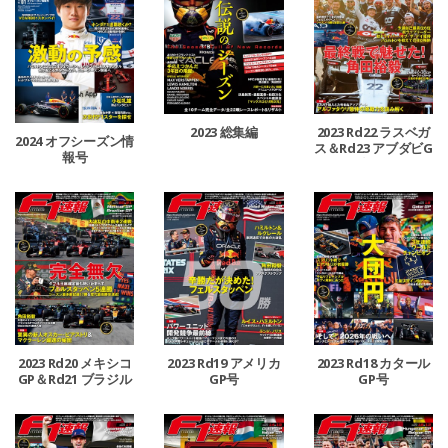
2023 総集編
2023 Rd22 ラスベガ
2024 オフシーズン情
ス＆Rd23 アブダビG
報号
P合併号
2023 Rd20 メキシコ
2023 Rd19 アメリカ
2023 Rd18 カタール
GP＆Rd21 ブラジル
GP号
GP号
GP合併号