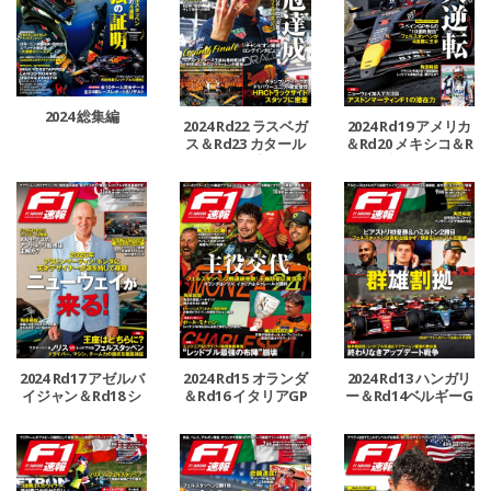
2024 総集編
2024 Rd22 ラスベガ
2024 Rd19 アメリカ
ス＆Rd23 カタール
＆Rd20 メキシコ＆R
＆Rd24 アブダビGP
d21 ブラジルGP号
号
2024 Rd17 アゼルバ
2024 Rd15 オランダ
2024 Rd13 ハンガリ
イジャン＆Rd18 シ
＆Rd16 イタリアGP
ー＆Rd14ベルギーG
ンガポールGP号
号
P号