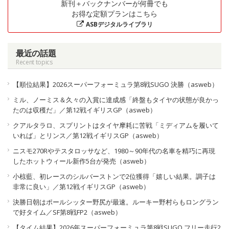
新刊＋バックナンバーが何冊でも
お得な定額プランはこちら
ASBデジタルライブラリ
最近の話題
Recent topics
【順位結果】2026スーパーフォーミュラ第8戦SUGO 決勝（asweb）
ミル、ノーミス＆久々の入賞に達成感「終盤もタイヤの状態が良かっ
たのは収穫だ」／第12戦イギリスGP（asweb）
クアルタラロ、スプリントはタイヤ摩耗に苦戦「ミディアムを履いて
いれば」とリンス／第12戦イギリスGP（asweb）
ニスモ270Rやテスタロッサなど、1980～90年代の名車を精巧に再現
したホットウィール新作5台が発売（asweb）
小椋藍、初レースのシルバーストンで2位獲得「嬉しい結果。調子は
非常に良い」／第12戦イギリスGP（asweb）
決勝日朝はポールシッター野尻が最速。ルーキー野村らもロングラン
で好タイム／SF第8戦FP2（asweb）
【タイム結果】2026年スーパーフォーミュラ第8戦SUGO フリー走行2