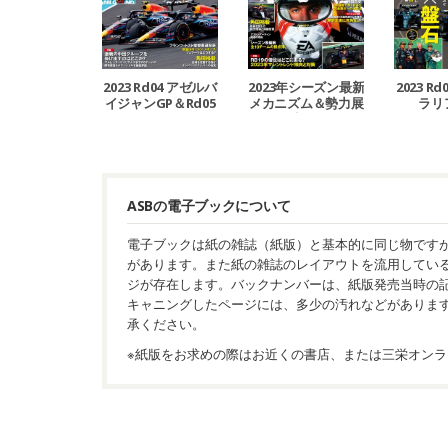
2023 Rd04 アゼルバ
2023年シーズン最新
2023 R
イジャンGP＆Rd05
メカニズム＆勢力展
ラリ
マイアミGP号
望号
ASBの電子ブックについて
電子ブックは紙の雑誌（紙版）と基本的に同じ物です
があります。また紙の雑誌のレイアウトを流用してい
ジが存在します。バックナンバーは、紙版発売当時の
キャニングしたページには、多少の汚れなどがありま
承ください。
※紙版をお求めの際はお近くの書店、または三栄オンラ