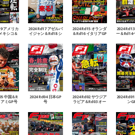
d19 アメリカ
2024 Rd17 アゼルバ
2024 Rd15 オランダ
2024 Rd
 メキシコ＆
イジャン＆Rd18 シ
＆Rd16 イタリアGP
ー＆Rd1
ブラジルGP号
ンガポールGP号
号
P
d05 中国＆R
2024 Rd04 日本GP
2024 Rd02 サウジア
2024 Rd
イアミGP号
号
ラビア＆Rd03 オー
ンG
ストラリアGP号