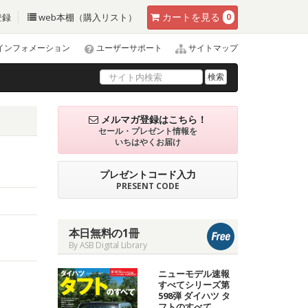
カート
を見る
登録
web本棚（購入リスト）
0
インフォメーション
ユーザーサポート
サイトマップ
検索
メルマガ登録はこちら！
セール・プレゼント情報を
いちはやくお届け
プレゼントコード入力
PRESENT CODE
本日無料の1冊
By ASB Digital Library
ニューモデル速報
すべてシリーズ第
598弾 ダイハツ タ
フトのすべて