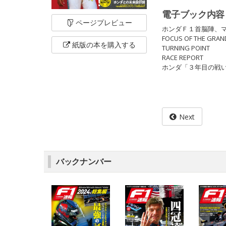
電子ブック内容
ページ
プレビュー
ホンダＦ１首脳陣、
FOCUS OF THE GRAN
紙版の本を
購入する
TURNING POINT
RACE REPORT
ホンダ「３年目の戦い
Next
バックナンバー