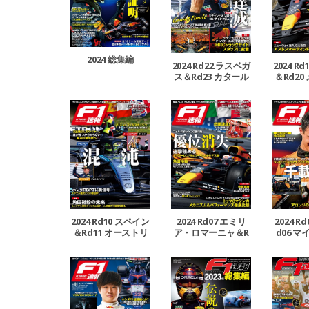
2024 総集編
2024 Rd22 ラスベガ
2024 R
ス＆Rd23 カタール
＆Rd20
＆Rd24 アブダビGP
Rd21 
号
2024 Rd10 スペイン
2024 Rd07 エミリ
2024 R
＆Rd11 オーストリ
ア・ロマーニャ＆R
d06 マ
ア＆Rd12 イギリス
d08 モナコ＆Rd09
GP号
カナダGP号