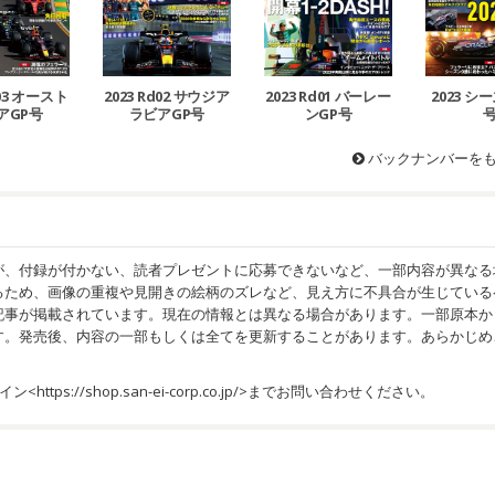
d03 オースト
2023 Rd02 サウジア
2023 Rd01 バーレー
2023 
アGP号
ラビアGP号
ンGP号
バックナンバーを
が、付録が付かない、読者プレゼントに応募できないなど、一部内容が異なる
るため、画像の重複や見開きの絵柄のズレなど、見え方に不具合が生じている
記事が掲載されています。現在の情報とは異なる場合があります。一部原本か
す。発売後、内容の一部もしくは全てを更新することがあります。あらかじめ
イン<
https://shop.san-ei-corp.co.jp/
>までお問い合わせください。