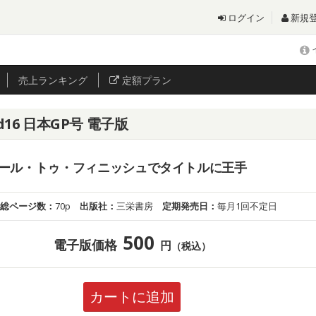
ログイン
新規
売上
ランキング
定額プラン
d16 日本GP号 電子版
ール・トゥ・フィニッシュでタイトルに王手
総ページ数：
70p
出版社：
三栄書房
定期発売日：
毎月1回不定日
500
電子版価格
円
（税込）
カートに追加