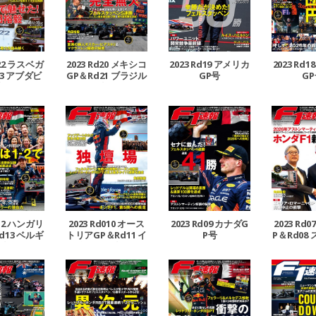
d22 ラスベガ
2023 Rd20 メキシコ
2023 Rd19 アメリカ
2023 Rd
3 アブダビ
GP＆Rd21 ブラジル
GP号
G
合併号
GP合併号
d12 ハンガリ
2023 Rd010 オース
2023 Rd09 カナダG
2023 Rd
d13 ベルギ
トリアGP＆Rd11 イ
P号
P＆Rd08
P合併号
ギリスGP合併号
P