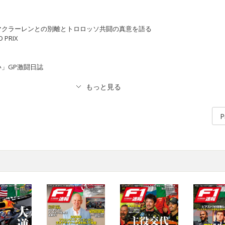
マクラーレンとの別離とトロロッソ共闘の真意を語る
D PRIX
」GP激闘日誌
P