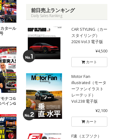
前日売上ランキング
Daily Sales Ranking
18 カタール
CAR STYLING（カー
P号
スタイリング）
2026 Vol.3 電子版
¥4,500
カート
Motor Fan
illustrated（モータ
ーファンイラスト
レーテッド）
07 モナコG
Vol.238 電子版
 スペインG
号
¥2,100
カート
F速（エフソク）