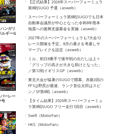
【正式結果】2026年スーパーフォーミュラ
第8戦SUGO 予選（asweb）
スーパーフォーミュラ第8戦SUGOでも日本
自動車会議所が中心となった令和8年熊本
13 ハンガリ
地震への復興支援募金を実施（asweb）
4ベルギーG
2027年のスーパーフォーミュラも7大会12
号
レース開催を予定。8月の暑さを考慮しサ
マーブレイクを設定（asweb）
ミル、初日8番手で後半戦の出だしは上々
「グリップの高さが大きな助けとなった」
／第12戦イギリスGP（asweb）
東北大会が猛暑のSUGOで開幕。赤旗3回の
FP1は野尻が最速、ランク首位太田はスピ
ン／SF第8戦（asweb）
01 バーレー
【タイム結果】2026年スーパーフォーミュ
P号
ラ第8戦SUGO フリー走行1回目（asweb）
Swift（MotorFan）
HKS（MotorFan）