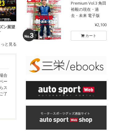
Premium Vol.3 角田
裕毅の現在・過
去・未来 電子版
¥2,100
シーズン展望
号
カート
もっと見る
場合
ペー
らス
ご了