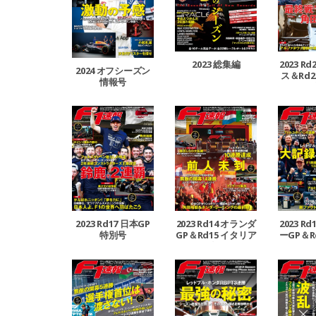
2023 総集編
2023 R
2024 オフシーズン
ス＆Rd2
情報号
GP
2023 Rd17 日本GP
2023 Rd14 オランダ
2023 R
特別号
GP＆Rd15 イタリア
ーGP＆R
GP合併号
ーG