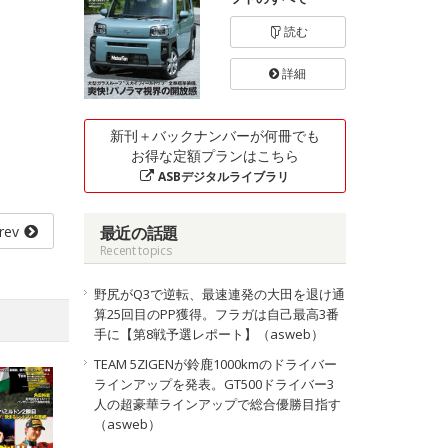
読む
詳細
新刊＋バックナンバーが何冊でも
お得な定額プランはこちら
ASBデジタルライブラリ
rev
最近の話題
Recent topics
野尻がQ3で逆転、最速連発の大田を退け通
算25回目のPP獲得。フラガは自己最高3番
手に【第8戦予選レポート】（asweb）
TEAM 5ZIGENが鈴鹿1000kmのドライバー
ラインアップを発表。GT500ドライバー3
人の超豪華ラインアップで総合優勝目指す
（asweb）