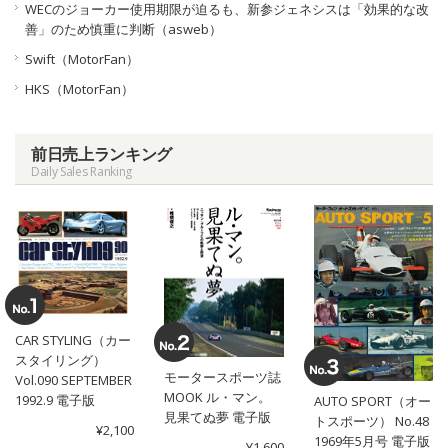
WECのジョーカー使用期限が迫るも、新参ジェネシスは「効果的な改
善」のため慎重に判断（asweb）
Swift（MotorFan）
HKS（MotorFan）
前日売上ランキング
Daily Sales Ranking
CAR STYLING（カー
スタイリング）
モータースポーツ誌
Vol.090 SEPTEMBER
MOOK ル・マン。
1992.9 電子版
AUTO SPORT（オー
見果てぬ夢 電子版
トスポーツ） No.48
¥2,100
1969年5月号 電子版
¥1,600