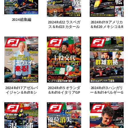
2024 総集編
2024 Rd22 ラスベガ
2024 Rd19 アメリカ
ス＆Rd23 カタール
＆Rd20 メキシコ＆R
＆Rd24 アブダビGP
d21 ブラジルGP号
号
2024 Rd17 アゼルバ
2024 Rd15 オランダ
2024 Rd13 ハンガリ
イジャン＆Rd18 シ
＆Rd16 イタリアGP
ー＆Rd14ベルギーG
ンガポールGP号
号
P号