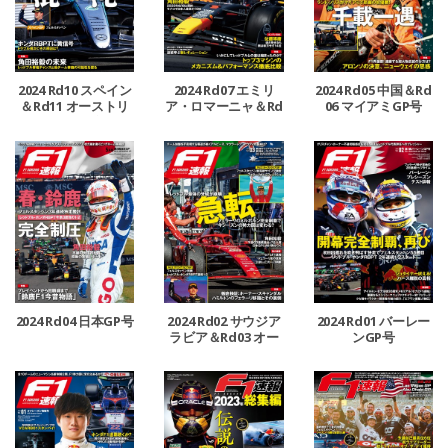
2024 Rd10 スペイン
2024 Rd07 エミリ
2024 Rd05 中国＆Rd
＆Rd11 オーストリ
ア・ロマーニャ＆Rd
06 マイアミGP号
ア＆Rd12 イギリスG
08 モナコ＆Rd09 カ
P号
ナダGP号
2024 Rd04 日本GP号
2024 Rd02 サウジア
2024 Rd01 バーレー
ラビア＆Rd03 オー
ンGP号
ストラリアGP号