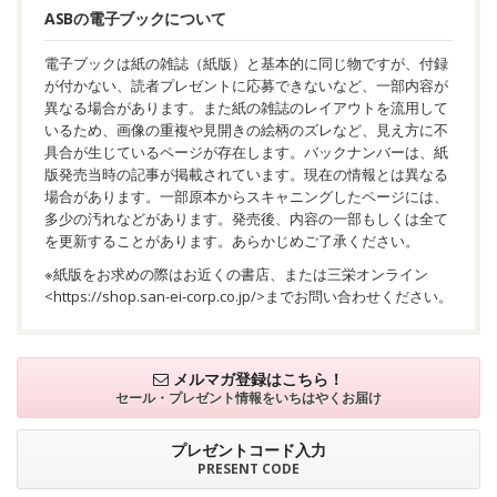
ASBの電子ブックについて
電子ブックは紙の雑誌（紙版）と基本的に同じ物ですが、付録
が付かない、読者プレゼントに応募できないなど、一部内容が
異なる場合があります。また紙の雑誌のレイアウトを流用して
いるため、画像の重複や見開きの絵柄のズレなど、見え方に不
具合が生じているページが存在します。バックナンバーは、紙
版発売当時の記事が掲載されています。現在の情報とは異なる
場合があります。一部原本からスキャニングしたページには、
多少の汚れなどがあります。発売後、内容の一部もしくは全て
を更新することがあります。あらかじめご了承ください。
※紙版をお求めの際はお近くの書店、または三栄オンライン
<
https://shop.san-ei-corp.co.jp/
>までお問い合わせください。
メルマガ登録はこちら！
セール・プレゼント情報を
いちはやくお届け
プレゼントコード入力
PRESENT CODE