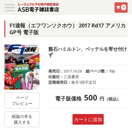
0
F1速報（エフワンソクホウ） 2017 Rd17 アメリカ
GP号 電子版
盤石ハミルトン、ベッテルを寄せ付け
ず
発売日：
2017.10.26
総ページ数：
70p
出版社：
三栄書房
定期発売日：
毎月1回不定日
500
ページ
電子版価格
円
（税込）
プレビュー
紙版の本を
カートに追加
購入する