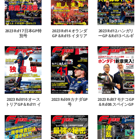
2023 Rd17 日本GP特
2023 Rd14 オランダ
2023 Rd12 ハンガリ
別号
GP＆Rd15 イタリア
ーGP＆Rd13 ベルギ
GP合併号
ーGP合併号
2023 Rd010 オース
2023 Rd09 カナダGP
2023 Rd07 モナコGP
トリアGP＆Rd11 イ
号
＆Rd08 スペインGP
ギリスGP合併号
号