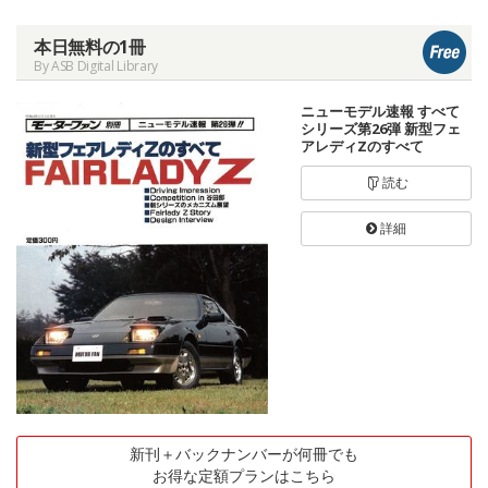
本日無料の1冊
By ASB Digital Library
ニューモデル速報 すべて
シリーズ第26弾 新型フェ
アレディZのすべて
読む
詳細
新刊＋バックナンバーが何冊でも
お得な定額プランはこちら