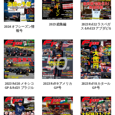
2023 総集編
2023 Rd22 ラスベガ
2024 オフシーズン情
ス＆Rd23 アブダビG
報号
P合併号
2023 Rd20 メキシコ
2023 Rd19 アメリカ
2023 Rd18 カタール
GP＆Rd21 ブラジル
GP号
GP号
GP合併号