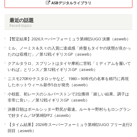
ASBデジタルライブラリ
最近の話題
Recent topics
【暫定結果】2026スーパーフォーミュラ第8戦SUGO 決勝（asweb）
ミル、ノーミス＆久々の入賞に達成感「終盤もタイヤの状態が良かっ
たのは収穫だ」／第12戦イギリスGP（asweb）
クアルタラロ、スプリントはタイヤ摩耗に苦戦「ミディアムを履いて
いれば」とリンス／第12戦イギリスGP（asweb）
ニスモ270Rやテスタロッサなど、1980～90年代の名車を精巧に再現
したホットウィール新作5台が発売（asweb）
小椋藍、初レースのシルバーストンで2位獲得「嬉しい結果。調子は
非常に良い」／第12戦イギリスGP（asweb）
決勝日朝はポールシッター野尻が最速。ルーキー野村らもロングラン
で好タイム／SF第8戦FP2（asweb）
【タイム結果】2026年スーパーフォーミュラ第8戦SUGO フリー走行2
回目（asweb）