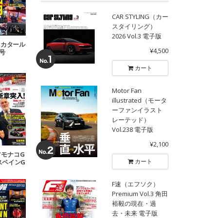
CAR STYLING（カー
スタイリング）
2026 Vol.3 電子版
18 カタール
¥4,500
P号
カート
Motor Fan
illustrated（モータ
ーファンイラスト
レーテッド）
Vol.238 電子版
¥2,100
07 モナコG
カート
 スペインG
号
F速（エフソク）
Premium Vol.3 角田
裕毅の現在・過
去・未来 電子版