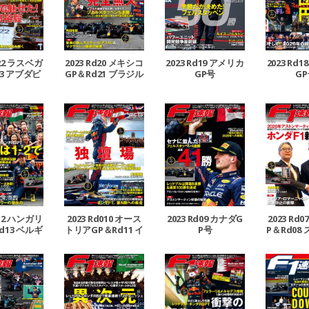
d22 ラスベガ
2023 Rd20 メキシコ
2023 Rd19 アメリカ
2023 Rd
3 アブダビ
GP＆Rd21 ブラジル
GP号
G
合併号
GP合併号
d12 ハンガリ
2023 Rd010 オース
2023 Rd09 カナダG
2023 Rd
d13 ベルギ
トリアGP＆Rd11 イ
P号
P＆Rd08
P合併号
ギリスGP合併号
P