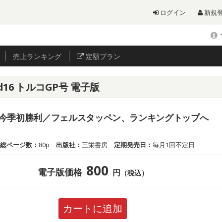
ログイン
新規
売上
ランキング
定額プラン
d16 トルコGP号 電子版
今季初勝利／フェルスタッペン、ランキングトップへ
総ページ数：
80p
出版社：
三栄書房
定期発売日：
毎月1回不定日
800
電子版価格
円
（税込）
カートに追加