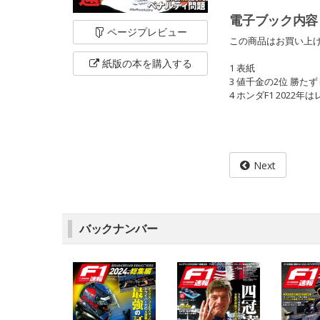
電子ブック内容
ページ
プレビュー
この商品はお買い上げ
紙版の本を
購入する
1 表紙
3 値千金の2位 勝
4 ホンダF1 202
Next
バックナンバー