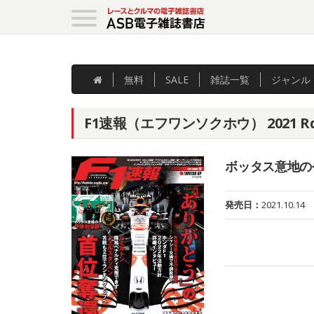
無料
SALE
雑誌
一覧
ジャンル
F1速報（エフワンソクホウ） 2021 R
ボッタス意地の
発売日：
2021.10.14