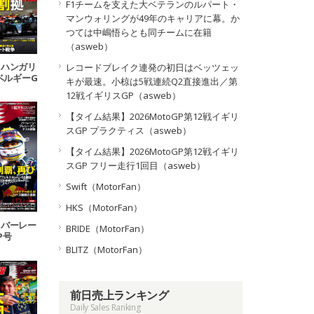
F1チームを支えた大ベテランのルパート・
マンウォリングが49年のキャリアに幕。か
つては中嶋悟らとも同チームに在籍
（asweb）
13 ハンガリ
レコードブレイク連発の初日はベッツェッ
4ベルギーG
キが最速。小椋は5戦連続Q2直接進出／第
号
12戦イギリスGP（asweb）
【タイム結果】2026MotoGP第12戦イギリ
スGP プラクティス（asweb）
【タイム結果】2026MotoGP第12戦イギリ
スGP フリー走行1回目（asweb）
Swift（MotorFan）
HKS（MotorFan）
01 バーレー
BRIDE（MotorFan）
P号
BLITZ（MotorFan）
前日売上ランキング
Daily Sales Ranking