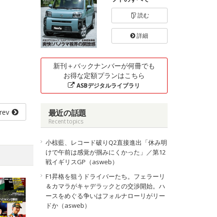
読む
詳細
新刊＋バックナンバーが何冊でも
お得な定額プランはこちら
ASBデジタルライブラリ
rev
最近の話題
Recent topics
小椋藍、レコード破りQ2直接進出「休み明
けで午前は感覚が掴みにくかった」／第12
戦イギリスGP（asweb）
F1昇格を狙うドライバーたち。フェラーリ
＆カマラがキャデラックとの交渉開始。ハ
ースをめぐる争いはフォルナローリがリー
ドか（asweb）