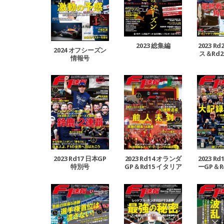
2023 総集編
2023 R
2024 オフシーズン
ス＆Rd2
情報号
GP
2023 Rd17 日本GP
2023 Rd14 オランダ
2023 R
特別号
GP＆Rd15 イタリア
ーGP＆R
GP合併号
ーG