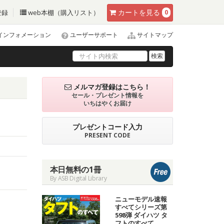
カート
を見る
登録
web本棚（購入リスト）
0
インフォメーション
ユーザーサポート
サイトマップ
検索
メルマガ登録はこちら！
セール・プレゼント情報を
いちはやくお届け
プレゼントコード入力
PRESENT CODE
本日無料の1冊
By ASB Digital Library
ニューモデル速報
すべてシリーズ第
598弾 ダイハツ タ
フトのすべて