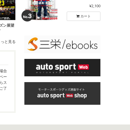
¥2,100
カート
シーズン展望
号
もっと見る
場合
ペー
らス
ご了