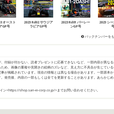
d03 オースト
2023 Rd02 サウジア
2023 Rd01 バーレー
2023 
アGP号
ラビアGP号
ンGP号
バックナンバーを
が、付録が付かない、読者プレゼントに応募できないなど、一部内容が異なる
るため、画像の重複や見開きの絵柄のズレなど、見え方に不具合が生じている
記事が掲載されています。現在の情報とは異なる場合があります。一部原本か
す。発売後、内容の一部もしくは全てを更新することがあります。あらかじめ
イン<
https://shop.san-ei-corp.co.jp/
>までお問い合わせください。