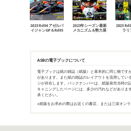
2023 Rd04 アゼルバ
2023年シーズン最新
2023 R
イジャンGP＆Rd05
メカニズム＆勢力展
ラリ
マイアミGP号
望号
ASBの電子ブックについて
電子ブックは紙の雑誌（紙版）と基本的に同じ物です
があります。また紙の雑誌のレイアウトを流用してい
ジが存在します。バックナンバーは、紙版発売当時の
キャニングしたページには、多少の汚れなどがありま
承ください。
※紙版をお求めの際はお近くの書店、または三栄オンラ