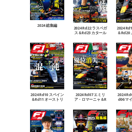
2024 総集編
2024 Rd22 ラスベガ
2024 R
ス＆Rd23 カタール
＆Rd20
＆Rd24 アブダビGP
Rd21 
号
2024 Rd10 スペイン
2024 Rd07 エミリ
2024 R
＆Rd11 オーストリ
ア・ロマーニャ＆R
d06 マ
ア＆Rd12 イギリス
d08 モナコ＆Rd09
GP号
カナダGP号