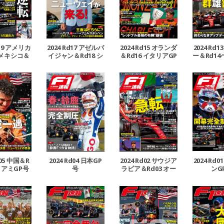
d19 アメリカ
2024 Rd17 アゼルバ
2024 Rd15 オランダ
2024 Rd
 メキシコ＆
イジャン＆Rd18 シ
＆Rd16 イタリアGP
ー＆Rd1
ブラジルGP号
ンガポールGP号
号
P
d05 中国＆R
2024 Rd04 日本GP
2024 Rd02 サウジア
2024 Rd
イアミGP号
号
ラビア＆Rd03 オー
ンG
ストラリアGP号