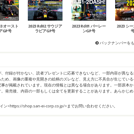
d03 オースト
2023 Rd02 サウジア
2023 Rd01 バーレー
2023 
アGP号
ラビアGP号
ンGP号
バックナンバーを
が、付録が付かない、読者プレゼントに応募できないなど、一部内容が異なる
るため、画像の重複や見開きの絵柄のズレなど、見え方に不具合が生じている
記事が掲載されています。現在の情報とは異なる場合があります。一部原本か
す。発売後、内容の一部もしくは全てを更新することがあります。あらかじめ
イン<
https://shop.san-ei-corp.co.jp/
>までお問い合わせください。