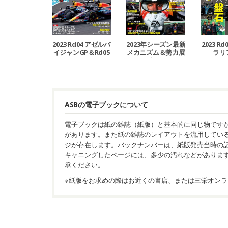
2023 Rd04 アゼルバ
2023年シーズン最新
2023 R
イジャンGP＆Rd05
メカニズム＆勢力展
ラリ
マイアミGP号
望号
ASBの電子ブックについて
電子ブックは紙の雑誌（紙版）と基本的に同じ物です
があります。また紙の雑誌のレイアウトを流用してい
ジが存在します。バックナンバーは、紙版発売当時の
キャニングしたページには、多少の汚れなどがありま
承ください。
※紙版をお求めの際はお近くの書店、または三栄オンラ