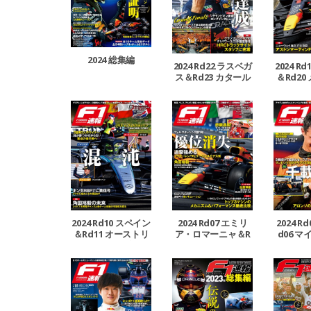
2024 総集編
2024 Rd22 ラスベガ
2024 R
ス＆Rd23 カタール
＆Rd20
＆Rd24 アブダビGP
Rd21 
号
2024 Rd10 スペイン
2024 Rd07 エミリ
2024 R
＆Rd11 オーストリ
ア・ロマーニャ＆R
d06 マ
ア＆Rd12 イギリス
d08 モナコ＆Rd09
GP号
カナダGP号