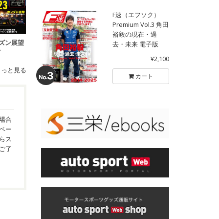
F速（エフソク）
Premium Vol.3 角田
裕毅の現在・過
シーズン展望
去・未来 電子版
号
¥2,100
もっと見る
カート
場合
ペー
らス
ご了