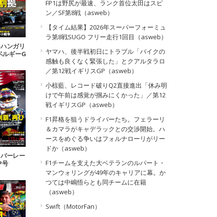
FP1は野尻が最速、ランク首位太田はスピ
ン／SF第8戦（asweb）
【タイム結果】2026年スーパーフォーミュ
ラ第8戦SUGO フリー走行1回目（asweb）
13 ハンガリ
ヤマハ、後半戦初日にトラブル「バイクの
4ベルギーG
感触も良くなく緊張した」とクアルタラロ
号
／第12戦イギリスGP（asweb）
小椋藍、レコード破りQ2直接進出「休み明
けで午前は感覚が掴みにくかった」／第12
戦イギリスGP（asweb）
F1昇格を狙うドライバーたち。フェラーリ
＆カマラがキャデラックとの交渉開始。ハ
ースをめぐる争いはフォルナローリがリー
ドか（asweb）
01 バーレー
F1チームを支えた大ベテランのルパート・
P号
マンウォリングが49年のキャリアに幕。か
つては中嶋悟らとも同チームに在籍
（asweb）
Swift（MotorFan）