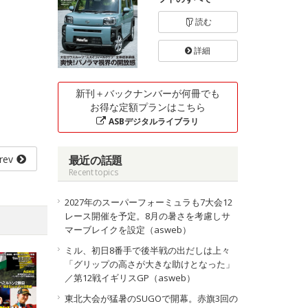
読む
詳細
新刊＋バックナンバーが何冊でも
お得な定額プランはこちら
ASBデジタルライブラリ
rev
最近の話題
Recent topics
2027年のスーパーフォーミュラも7大会12
レース開催を予定。8月の暑さを考慮しサ
マーブレイクを設定（asweb）
ミル、初日8番手で後半戦の出だしは上々
「グリップの高さが大きな助けとなった」
／第12戦イギリスGP（asweb）
東北大会が猛暑のSUGOで開幕。赤旗3回の