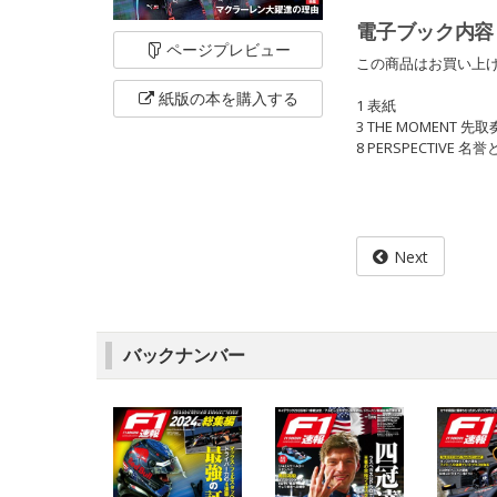
電子ブック内容
ページ
プレビュー
この商品はお買い上げ
紙版の本を
購入する
1 表紙
3 THE MOMENT 先
8 PERSPECTIVE 名
Next
バックナンバー