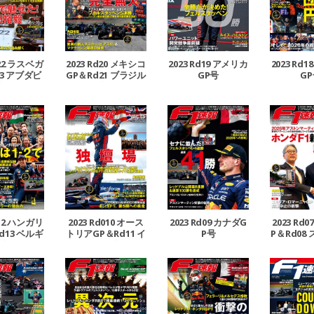
d22 ラスベガ
2023 Rd20 メキシコ
2023 Rd19 アメリカ
2023 Rd
3 アブダビ
GP＆Rd21 ブラジル
GP号
G
合併号
GP合併号
d12 ハンガリ
2023 Rd010 オース
2023 Rd09 カナダG
2023 Rd
d13 ベルギ
トリアGP＆Rd11 イ
P号
P＆Rd08
P合併号
ギリスGP合併号
P