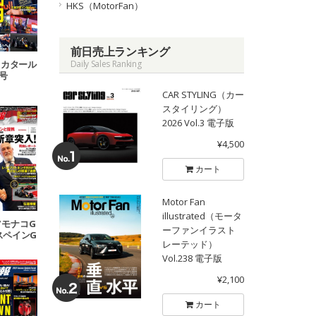
HKS（MotorFan）
前日売上ランキング
18 カタール
Daily Sales Ranking
P号
CAR STYLING（カー
スタイリング）
2026 Vol.3 電子版
¥4,500
カート
Motor Fan
illustrated（モータ
07 モナコG
ーファンイラスト
 スペインG
レーテッド）
号
Vol.238 電子版
¥2,100
カート