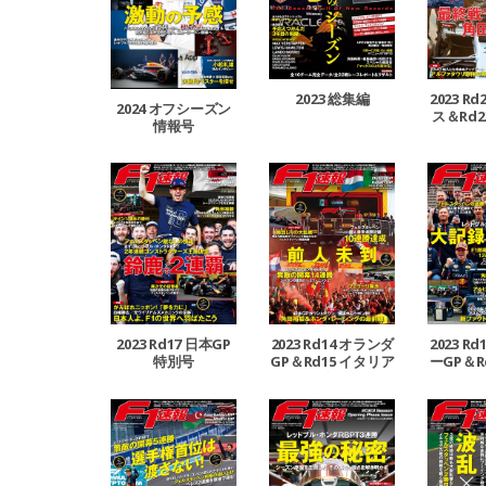
2023 総集編
2023 R
2024 オフシーズン
ス＆Rd2
情報号
GP
2023 Rd17 日本GP
2023 Rd14 オランダ
2023 R
特別号
GP＆Rd15 イタリア
ーGP＆R
GP合併号
ーG