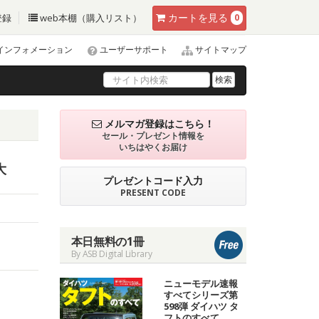
カート
を見る
登録
web本棚（購入リスト）
0
インフォメーション
ユーザーサポート
サイトマップ
検索
メルマガ登録はこちら！
セール・プレゼント情報を
いちはやくお届け
大
プレゼントコード入力
PRESENT CODE
本日無料の1冊
By ASB Digital Library
ニューモデル速報
すべてシリーズ第
598弾 ダイハツ タ
フトのすべて