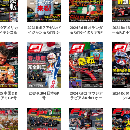
d19 アメリカ
2024 Rd17 アゼルバ
2024 Rd15 オランダ
2024 Rd
 メキシコ＆
イジャン＆Rd18 シ
＆Rd16 イタリアGP
ー＆Rd1
ブラジルGP号
ンガポールGP号
号
P
d05 中国＆R
2024 Rd04 日本GP
2024 Rd02 サウジア
2024 Rd
イアミGP号
号
ラビア＆Rd03 オー
ンG
ストラリアGP号