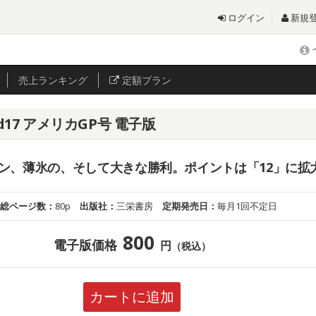
ログイン
新規
売上
ランキング
定額プラン
d17 アメリカGP号 電子版
ン、薄氷の、そして大きな勝利。ポイントは「12」に拡
総ページ数：
80p
出版社：
三栄書房
定期発売日：
毎月1回不定日
800
電子版価格
円
（税込）
カートに追加