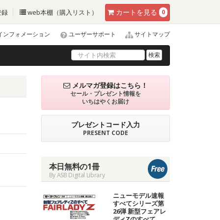
カート
を見る
登録
web本棚（購入リスト）
0
インフォメーション
ユーザーサポート
サイトマップ
検索
メルマガ登録はこちら！
セール・プレゼント情報を
いちはやくお届け
プレゼントコード入力
PRESENT CODE
本日無料の1冊
By ASB Digital Library
ニューモデル速報
すべてシリーズ第
26弾 新型フェアレ
ディZのすべて