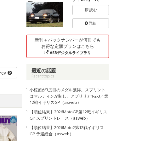
読む
詳細
新刊＋バックナンバーが何冊でも
お得な定額プランはこちら
ASBデジタルライブラリ
最近の話題
rev
Recent topics
小椋藍が3度目のメダル獲得。スプリント
はマルティンが制し、アプリリア1-2-3／第
12戦イギリスGP（asweb）
【順位結果】2026MotoGP第12戦イギリス
GP スプリントレース（asweb）
【順位結果】2026Moto2第12戦イギリス
GP 予選総合（asweb）