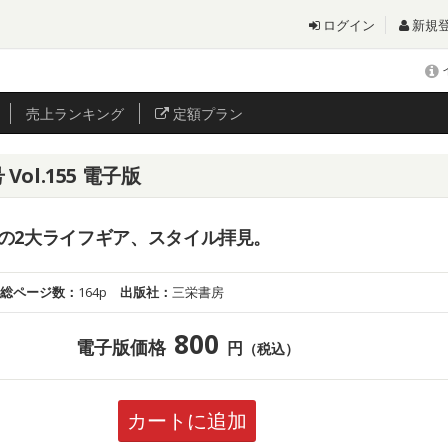
ログイン
新規
売上
ランキング
定額プラン
Vol.155 電子版
の2大ライフギア、スタイル拝見。
総ページ数：
164p
出版社：
三栄書房
800
電子版価格
円
（税込）
カートに追加