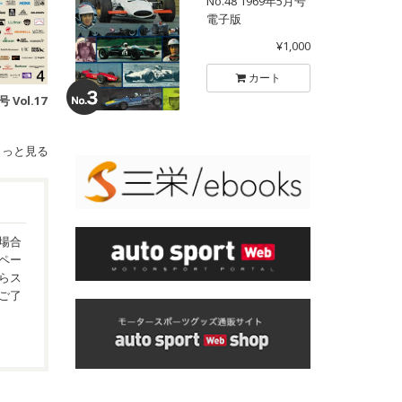
No.48 1969年5月号
電子版
¥1,000
カート
 Vol.17
もっと見る
場合
ペー
らス
ご了