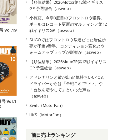
【順位結果】2026Moto3第12戦イギリス
GP 予選総合（asweb）
小椋藍、今季3度目のフロントロウ獲得。
ポールはレコード更新のマルティン／第12
 Vol.19
戦イギリスGP（asweb）
SUGOではフロントロウ常連だった岩佐歩
夢が予選9番手。コンディション変化とウ
ォームアップラップが影響か（asweb）
【順位結果】2026MotoGP第12戦イギリス
GP 予選総合（asweb）
アドレナリンと欲が出る“気持ちいい”Q3。
ドライバーからは「全戦これでいい」や
「台数を増やして」といった声も
（asweb）
号 Vol.1
Swift（MotorFan）
2
HKS（MotorFan）
前日売上ランキング