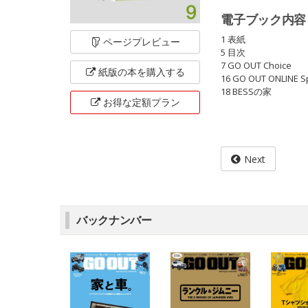
電子ブック内容
1 表紙
ページ
プレビュー
5 目次
7 GO OUT Choice
紙版の本を
購入する
16 GO OUT ONLINE Sp
18 BESSの家
お得な定額
プラン
Next
バックナンバー