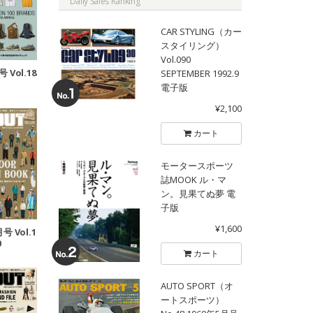
Daily Sales Ranking
CAR STYLING（カー
スタイリング）
Vol.090
 Vol.18
SEPTEMBER 1992.9
電子版
¥2,100
カート
モータースポーツ
誌MOOK ル・マ
ン。見果てぬ夢 電
子版
¥1,600
号 Vol.1
0
カート
AUTO SPORT（オ
ートスポーツ）