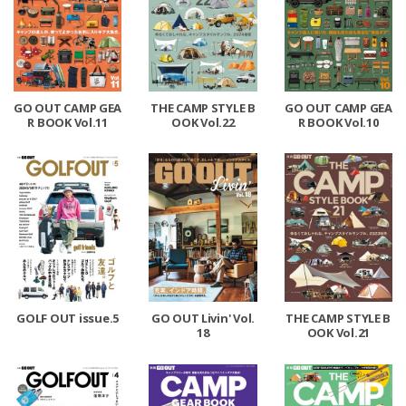
GO OUT CAMP GEA
THE CAMP STYLE B
GO OUT CAMP GEA
R BOOK Vol.11
OOK Vol.22
R BOOK Vol.10
GOLF OUT issue.5
GO OUT Livin' Vol.
THE CAMP STYLE B
18
OOK Vol.21