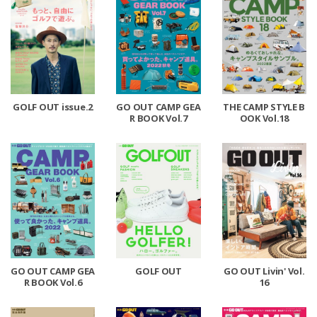
GOLF OUT issue.2
GO OUT CAMP GEA
THE CAMP STYLE B
R BOOK Vol.7
OOK Vol.18
GO OUT CAMP GEA
GOLF OUT
GO OUT Livin' Vol.
R BOOK Vol.6
16