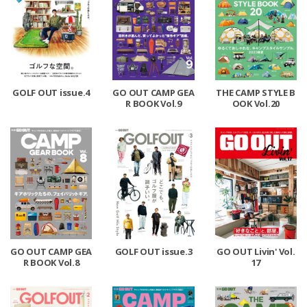
GOLF OUT issue.4
GO OUT CAMP GEA
THE CAMP STYLE B
R BOOK Vol.9
OOK Vol.20
GO OUT CAMP GEA
GOLF OUT issue.3
GO OUT Livin' Vol.
R BOOK Vol.8
17