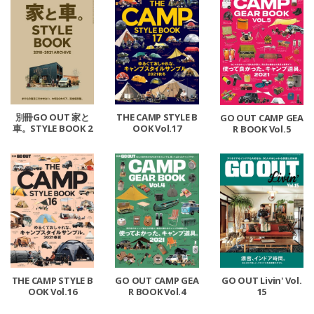
別冊GO OUT 家と
THE CAMP STYLE B
GO OUT CAMP GEA
車。STYLE BOOK 2
OOK Vol.17
R BOOK Vol.5
018-2021 ARCHIVE
THE CAMP STYLE B
GO OUT CAMP GEA
GO OUT Livin' Vol.
OOK Vol.16
R BOOK Vol.4
15