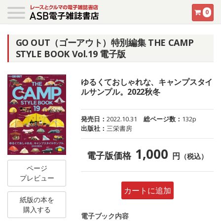
0
GO OUT（ゴーアウト）特別編集 THE CAMP
STYLE BOOK Vol.19 電子版
ゆるくておしゃれな、キャンプスタイ
ルサンプル。2022秋冬
発売日：
2022.10.31
総ページ数：
132p
出版社：
三栄書房
1,000
電子版価格
円
（税込）
ページ
プレビュー
カートに追加
紙版の本を
購入する
電子ブック内容