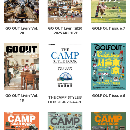
GO OUT Livin' Vol.
GO OUT Livin' 2020
GOLF OUT issue.7
20
-2025 ARCHIVE
GO OUT Livin' Vol.
GOLF OUT issue.6
THE CAMP STYLE B
19
OOK 2020-2024 ARC
HIVE