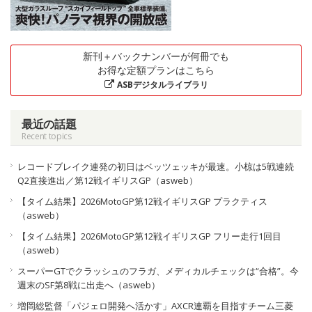
新刊＋バックナンバーが何冊でも
お得な定額プランはこちら
ASBデジタルライブラリ
最近の話題
Recent topics
レコードブレイク連発の初日はベッツェッキが最速。小椋は5戦連続
Q2直接進出／第12戦イギリスGP（asweb）
【タイム結果】2026MotoGP第12戦イギリスGP プラクティス
（asweb）
【タイム結果】2026MotoGP第12戦イギリスGP フリー走行1回目
（asweb）
スーパーGTでクラッシュのフラガ、メディカルチェックは“合格”。今
週末のSF第8戦に出走へ（asweb）
増岡総監督「パジェロ開発へ活かす」AXCR連覇を目指すチーム三菱