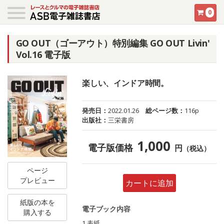
0
GO OUT（ゴーアウト）特別編集 GO OUT Livin'
Vol.16 電子版
楽しい、インドア時間。
発売日：
2022.01.26
総ページ数：
116p
出版社：
三栄書房
1,000
電子版価格
円
（税込）
ページ
プレビュー
カートに追加
紙版の本を
電子ブック内容
購入する
1 表紙