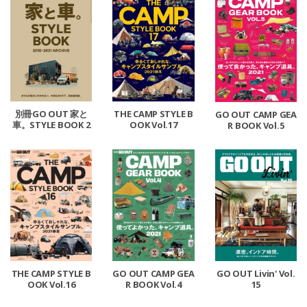
別冊GO OUT 家と
THE CAMP STYLE B
GO OUT CAMP GEA
車。STYLE BOOK 2
OOK Vol.17
R BOOK Vol.5
018-2021 ARCHIVE
THE CAMP STYLE B
GO OUT CAMP GEA
GO OUT Livin' Vol.
OOK Vol.16
R BOOK Vol.4
15