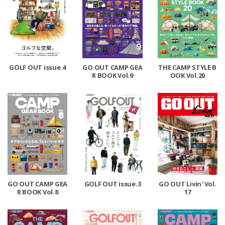
GOLF OUT issue.4
GO OUT CAMP GEA
THE CAMP STYLE B
R BOOK Vol.9
OOK Vol.20
GO OUT CAMP GEA
GOLF OUT issue.3
GO OUT Livin' Vol.
R BOOK Vol.8
17