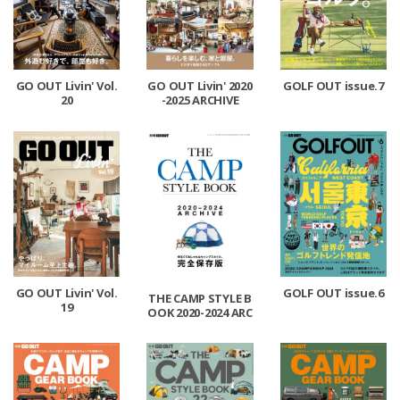
GO OUT Livin' Vol.
GO OUT Livin' 2020
GOLF OUT issue.7
20
-2025 ARCHIVE
GO OUT Livin' Vol.
GOLF OUT issue.6
THE CAMP STYLE B
19
OOK 2020-2024 ARC
HIVE