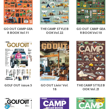
GO OUT CAMP GEA
THE CAMP STYLE B
GO OUT CAMP GEA
R BOOK Vol.11
OOK Vol.22
R BOOK Vol.10
GOLF OUT issue.5
GO OUT Livin' Vol.
THE CAMP STYLE B
18
OOK Vol.21