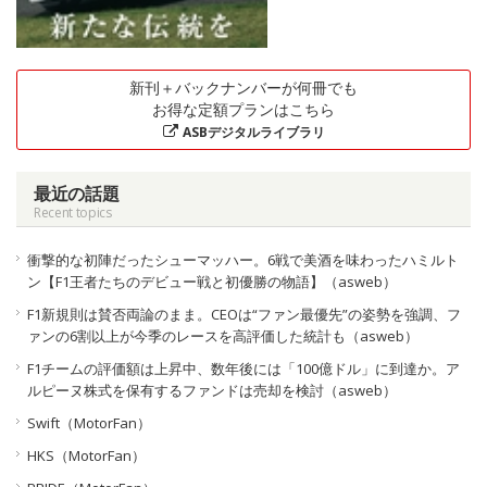
新刊＋バックナンバーが何冊でも
お得な定額プランはこちら
ASBデジタルライブラリ
最近の話題
Recent topics
衝撃的な初陣だったシューマッハー。6戦で美酒を味わったハミルト
ン【F1王者たちのデビュー戦と初優勝の物語】（asweb）
F1新規則は賛否両論のまま。CEOは“ファン最優先”の姿勢を強調、フ
ァンの6割以上が今季のレースを高評価した統計も（asweb）
F1チームの評価額は上昇中、数年後には「100億ドル」に到達か。ア
ルピーヌ株式を保有するファンドは売却を検討（asweb）
Swift（MotorFan）
HKS（MotorFan）