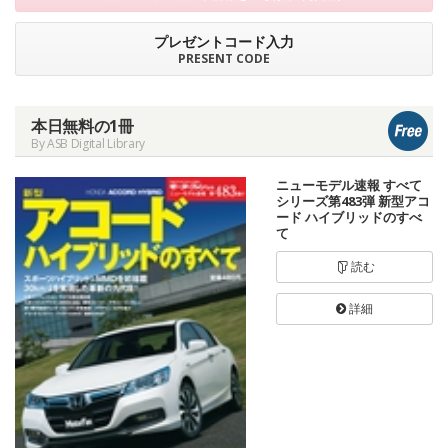
プレゼントコード入力
PRESENT CODE
本日無料の1冊
By ASB Digital Library
ニューモデル速報 すべて
シリーズ第483弾 新型アコ
ード ハイブリッドのすべ
て
読む
詳細