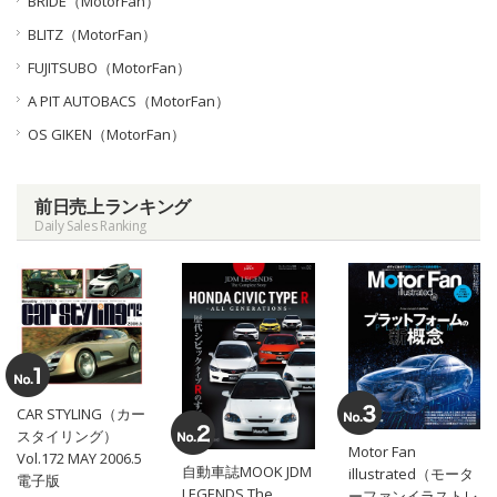
BRIDE（MotorFan）
BLITZ（MotorFan）
FUJITSUBO（MotorFan）
A PIT AUTOBACS（MotorFan）
OS GIKEN（MotorFan）
前日売上ランキング
Daily Sales Ranking
CAR STYLING（カー
スタイリング）
Motor Fan
Vol.172 MAY 2006.5
自動車誌MOOK JDM
illustrated（モータ
電子版
LEGENDS The
ーファンイラストレ