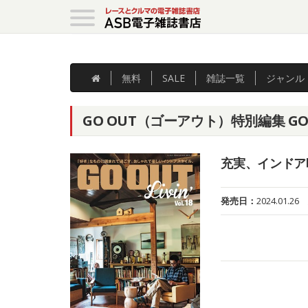
無料
SALE
雑誌
一覧
ジャンル
GO OUT（ゴーアウト）特別編集 GO OUT
充実、インドア
発売日：
2024.01.26