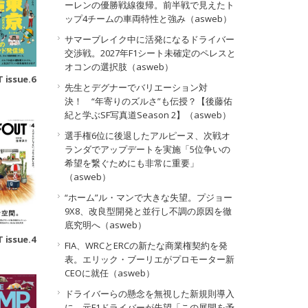
ーレンの優勝戦線復帰。前半戦で見えたト
ップ4チームの車両特性と強み（asweb）
サマーブレイク中に活発になるドライバー
交渉戦。2027年F1シート未確定のペレスと
オコンの選択肢（asweb）
 issue.6
先生とデグナーでバリエーション対
決！ “年寄りのズルさ”も伝授？【後藤佑
紀と学ぶSF写真道Season 2】（asweb）
選手権6位に後退したアルピーヌ、次戦オ
ランダでアップデートを実施「5位争いの
希望を繋ぐためにも非常に重要」
（asweb）
“ホーム”ル・マンで大きな失望。プジョー
9X8、改良型開発と並行し不調の原因を徹
底究明へ（asweb）
 issue.4
FIA、WRCとERCの新たな商業権契約を発
表。エリック・ブーリエがプロモーター新
CEOに就任（asweb）
ドライバーらの懸念を無視した新規則導入
に、元F1ドライバーが失望「この展開を予