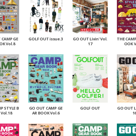
 CAMP GE
GOLF OUT issue.3
GO OUT Livin' Vol.
THE CAMP
OK Vol.8
17
OOK V
P STYLE B
GO OUT CAMP GE
GOLF OUT
GO OUT Li
Vol.18
AR BOOK Vol.6
1