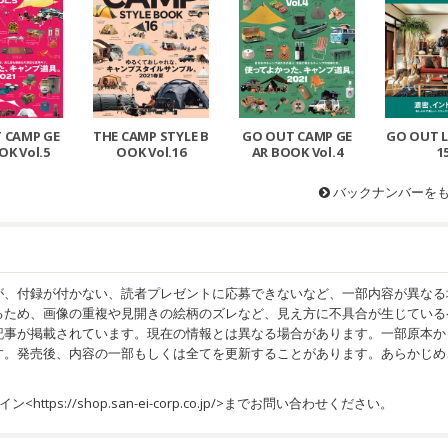
THE CAMP STYLE B
GO OUT CAMP GE
GO OUT Li
 CAMP GE
OOK Vol.16
AR BOOK Vol.4
1
OK Vol.5
バックナンバーを
が、付録が付かない、読者プレゼントに応募できないなど、一部内容が異なる
るため、画像の重複や見開きの絵柄のズレなど、見え方に不具合が生じている
記事が掲載されています。現在の情報とは異なる場合があります。一部原本か
す。発売後、内容の一部もしくは全てを更新することがあります。あらかじめ
イン<
https://shop.san-ei-corp.co.jp/
>までお問い合わせください。