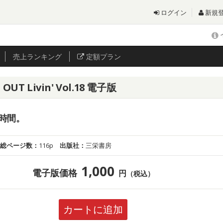
ログイン
新規
売上
ランキング
定額プラン
 Livin' Vol.18 電子版
時間。
総ページ数：
116p
出版社：
三栄書房
1,000
電子版価格
円
（税込）
カートに追加