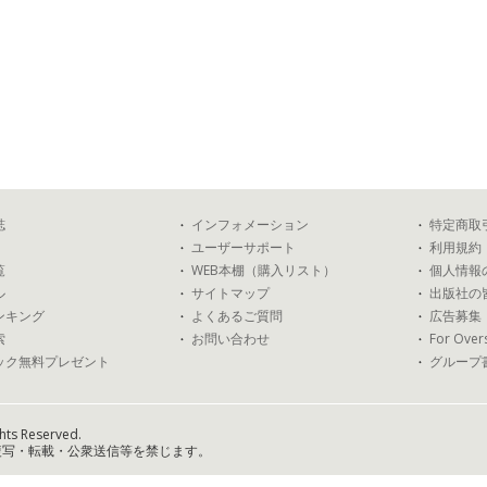
誌
インフォメーション
特定商取
ユーザーサポート
利用規約
覧
WEB本棚（購入リスト）
個人情報
ル
サイトマップ
出版社の
ンキング
よくあるご質問
広告募集
索
お問い合わせ
For Over
ック無料プレゼント
グループ
hts Reserved.
複写・転載・公衆送信等を禁じます。