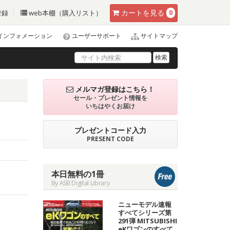
カート
を見る
登録
web本棚（購入リスト）
0
インフォメーション
ユーザーサポート
サイトマップ
検索
メルマガ登録はこちら！
セール・プレゼント情報を
いちはやくお届け
プレゼントコード入力
PRESENT CODE
本日無料の1冊
By ASB Digital Library
ニューモデル速報
すべてシリーズ第
291弾 MITSUBISHI
eKワゴンのすべて