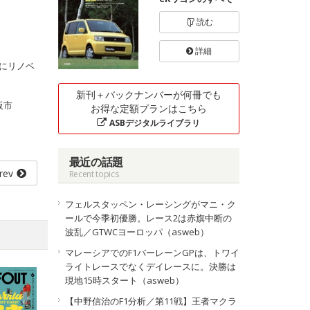
読む
詳細
もにリノベ
新刊＋バックナンバーが何冊でも
阪市
お得な定額プランはこちら
ASBデジタルライブラリ
最近の話題
rev
Recent topics
フェルスタッペン・レーシングがマニ・ク
ールで今季初優勝。レース2は赤旗中断の
波乱／GTWCヨーロッパ（asweb）
マレーシアでのF1バーレーンGPは、トワイ
ライトレースでなくデイレースに。決勝は
現地15時スタート（asweb）
【中野信治のF1分析／第11戦】王者マクラ