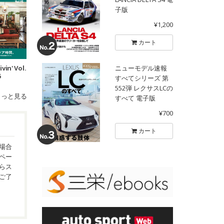
子版
¥1,200
カート
vin' Vol.
ニューモデル速報
5
すべてシリーズ 第
552弾 レクサスLCの
もっと見る
すべて 電子版
¥700
カート
場合
ペー
らス
ご了