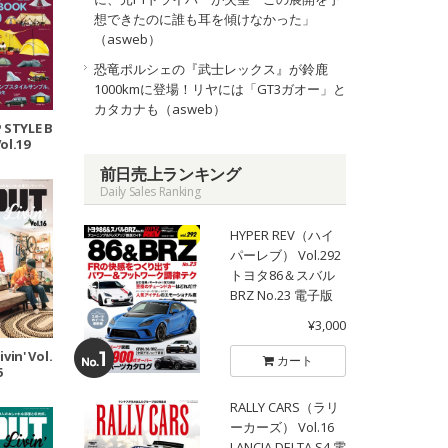
想できたのに誰も耳を傾けなかった」
（asweb）
恐竜ポルシェの『武士レックス』が鈴鹿
1000kmに登場！リヤには「GT3ガオー」と
カタカナも（asweb）
 STYLE B
ol.19
前日売上ランキング
Daily Sales Ranking
HYPER REV（ハイ
パーレブ） Vol.292
トヨタ86＆スバル
BRZ No.23 電子版
¥3,000
vin' Vol.
カート
6
RALLY CARS（ラリ
ーカーズ） Vol.16
LANCIA DELTA S4 電