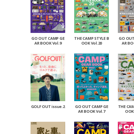
GO OUT CAMP GE
THE CAMP STYLE B
GO OUT
AR BOOK Vol.9
OOK Vol.20
AR BO
GOLF OUT issue.2
GO OUT CAMP GE
THE CAM
AR BOOK Vol.7
OOK 