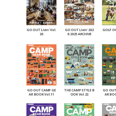
GO OUT Livin' Vol.
GO OUT Livin' 202
GOLF OU
20
0-2025 ARCHIVE
GO OUT CAMP GE
THE CAMP STYLE B
GO OUT
AR BOOK Vol.11
OOK Vol.22
AR BOO