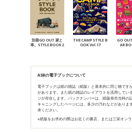
別冊GO OUT 家と
THE CAMP STYLE B
GO OUT
車。STYLE BOOK 2
OOK Vol.17
AR BO
018-2021 ARCHIVE
ASBの電子ブックについて
電子ブックは紙の雑誌（紙版）と基本的に同じ物です
があります。また紙の雑誌のレイアウトを流用してい
ジが存在します。バックナンバーは、紙版発売当時の
キャニングしたページには、多少の汚れなどがありま
承ください。
※紙版をお求めの際はお近くの書店、または三栄オンラ