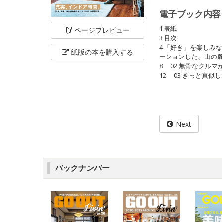
電子ブック内容
1 表紙
ページ
プレビュー
3 目次
4 「好き」を楽しみ
紙版の本を
購入する
ーションした、山の
8 02 無骨なクル
12 03 きっと真
Next
バックナンバー