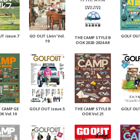
T issue.7
GO OUT Livin' Vol.
GOLF OUT
THE CAMP STYLE B
19
OOK 2020-2024 AR
CHIVE
 CAMP GE
GOLF OUT issue.5
THE CAMP STYLE B
GOLF OUT
K Vol.10
OOK Vol.21