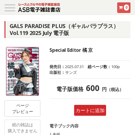
0
GALS PARADISE PLUS（ギャルパラプラス）
Vol.119 2025 July 電子版
Special Editor 橘 京
発売日：
2025.07.31
総ページ数：
100p
出版社：
サンズ
600
電子版価格
円
（税込）
ページ
カートに追加
プレビュー
紙の雑誌は
電子ブック内容
購入できません
1 表紙