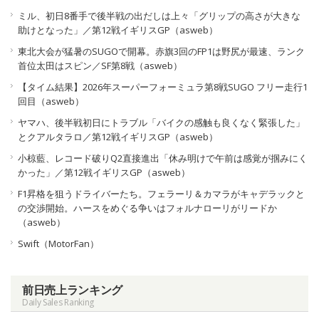
ミル、初日8番手で後半戦の出だしは上々「グリップの高さが大きな
助けとなった」／第12戦イギリスGP（asweb）
東北大会が猛暑のSUGOで開幕。赤旗3回のFP1は野尻が最速、ランク
首位太田はスピン／SF第8戦（asweb）
【タイム結果】2026年スーパーフォーミュラ第8戦SUGO フリー走行1
回目（asweb）
ヤマハ、後半戦初日にトラブル「バイクの感触も良くなく緊張した」
とクアルタラロ／第12戦イギリスGP（asweb）
小椋藍、レコード破りQ2直接進出「休み明けで午前は感覚が掴みにく
かった」／第12戦イギリスGP（asweb）
F1昇格を狙うドライバーたち。フェラーリ＆カマラがキャデラックと
の交渉開始。ハースをめぐる争いはフォルナローリがリードか
（asweb）
Swift（MotorFan）
前日売上ランキング
Daily Sales Ranking